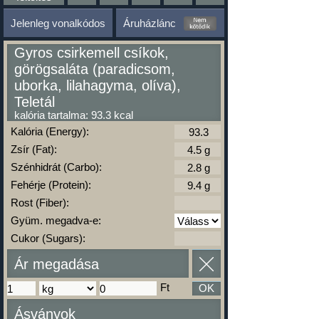
Jelenleg vonalkódos
Áruházlánc
Gyros csirkemell csíkok,
görögsaláta (paradicsom,
uborka, lilahagyma, olíva),
Teletál
kalória tartalma: 93.3 kcal
Kalória (Energy):
Zsír (Fat):
Szénhidrát (Carbo):
Fehérje (Protein):
Rost (Fiber):
Gyüm. megadva-e:
Cukor (Sugars):
Ár megadása
Ft
OK
Ásványok