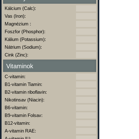
Kálcium (Calc):
Vas (Iron):
Magnézium :
Foszfor (Phosphor):
Kálium (Potassium):
Nátrium (Sodium):
Cink (Zinc):
Vitaminok
C-vitamin:
B1-vitamin Tiamin:
B2-vitamin riboflavin:
Nikotinsav (Niacin):
B6-vitamin:
B9-vitamin Folsav:
B12-vitamin:
A-vitamin RAE:
A-vitamin IU: