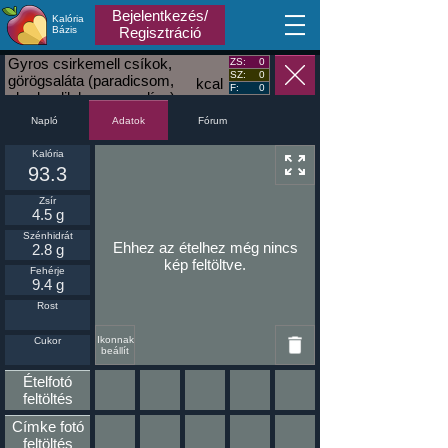
Bejelentkezés/
Kalória
MA
Bázis
Regisztráció
Gyros csirkemell csíkok,
ZS:
0
SZ:
0
görögsaláta (paradicsom,
kcal
F:
0
uborka, lilahagyma, olíva),
Teletál
Napló
Fórum
Adatok
Kalória
93.3
Zsír
4.5 g
Szénhidrát
Ehhez az ételhez még nincs
2.8 g
kép feltöltve.
Fehérje
9.4 g
Rost
Ikonnak
Cukor
beállít
Ételfotó
feltöltés
Címke fotó
feltöltés