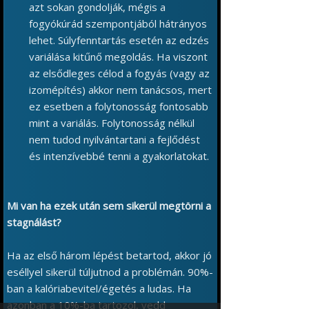
azt sokan gondolják, mégis a
fogyókúrád szempontjából hátrányos
lehet. Súlyfenntartás esetén az edzés
variálása kitűnő megoldás. Ha viszont
az elsődleges célod a fogyás (vagy az
izomépítés) akkor nem tanácsos, mert
ez esetben a folytonosság fontosabb
mint a variálás. Folytonosság nélkül
nem tudod nyilvántartani a fejlődést
és intenzívebbé tenni a gyakorlatokat.
Mi van ha ezek után sem sikerül megtörni a
stagnálást?
Ha az első három lépést betartod, akkor jó
eséllyel sikerül túljutnod a problémán. 90%-
ban a kalóriabevitel/égetés a ludas. Ha
azonban a 10%-ba tartozol, vedd