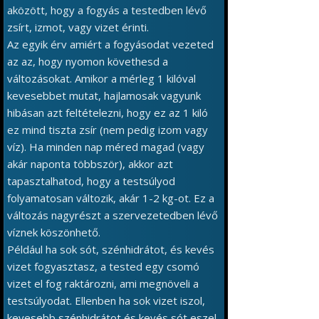
aközött, hogy a fogyás a testedben lévő
zsírt, izmot, vagy vizet érinti.
Az egyik érv amiért a fogyásodat vezeted
az az, hogy nyomon követhesd a
változásokat. Amikor a mérleg 1 kilóval
kevesebbet mutat, hajlamosak vagyunk
hibásan azt feltételezni, hogy ez az 1 kiló
ez mind tiszta zsír (nem pedig izom vagy
víz). Ha minden nap méred magad (vagy
akár naponta többször), akkor azt
tapasztalhatod, hogy a testsúlyod
folyamatosan változik, akár 1-2 kg-ot. Ez a
változás nagyrészt a szervezetedben lévő
víznek köszönhető.
Például ha sok sót, szénhidrátot, és kevés
vizet fogyasztasz, a tested egy csomó
vizet el fog raktározni, ami megnöveli a
testsúlyodat. Ellenben ha sok vizet iszol,
kevesebb szénhidrátot és kevés sót eszel