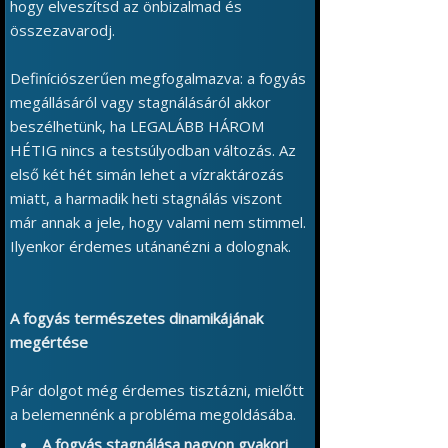
hogy elveszítsd az önbizalmad és
összezavarodj.
Definíciószerűen megfogalmazva: a fogyás
megállásáról vagy stagnálásáról akkor
beszélhetünk, ha LEGALÁBB HÁROM
HÉTIG nincs a testsúlyodban változás. Az
első két hét simán lehet a vízraktározás
miatt, a harmadik heti stagnálás viszont
már annak a jele, hogy valami nem stimmel.
Ilyenkor érdemes utánanézni a dolognak.
A fogyás természetes dinamikájának
megértése
Pár dolgot még érdemes tisztázni, mielőtt
a belemennénk a probléma megoldásába.
A fogyás stagnálása nagyon gyakori