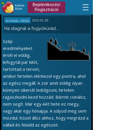
Bejelentkezés/
Kalória
Bázis
Regisztráció
2013-01-28.
NORMÁL HÍREK
Ha stagnál a fogyókúrád...
Szép
eredményeket
értél el eddig,
lefogytál pár kilót,
tartottad a tervet,
amikor hirtelen elérkezel egy pontra, ahol
az egész megáll. A zsír amit eddig olyan
könnyen sikerült ledolgozni, hirtelen
ragaszkodni kezd hozzád. Bármit csinálsz,
nem segít. Már egy-két hete ez megy,
vagy akár egy hónapja. A súlyod meg sem
mozdul. Közel állsz ahhoz, hogy megrázd a
vállad és feladd az egészet.