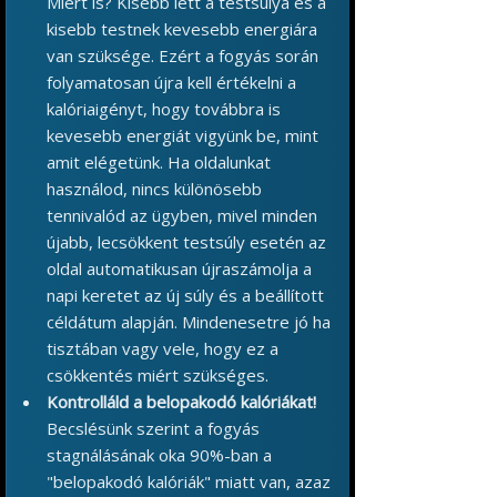
Miért is? Kisebb lett a testsúlya és a
kisebb testnek kevesebb energiára
van szüksége. Ezért a fogyás során
folyamatosan újra kell értékelni a
kalóriaigényt, hogy továbbra is
kevesebb energiát vigyünk be, mint
amit elégetünk. Ha oldalunkat
használod, nincs különösebb
tennivalód az ügyben, mivel minden
újabb, lecsökkent testsúly esetén az
oldal automatikusan újraszámolja a
napi keretet az új súly és a beállított
céldátum alapján. Mindenesetre jó ha
tisztában vagy vele, hogy ez a
csökkentés miért szükséges.
Kontrolláld a belopakodó kalóriákat!
Becslésünk szerint a fogyás
stagnálásának oka 90%-ban a
"belopakodó kalóriák" miatt van, azaz