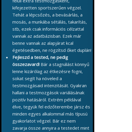
felüli extra testmozgásként,
kifejezetten sportszerűen végzel.
Tehát a lépcsőzés, a bevásárlás, a
mosás, a munkába sétálás, takarítás,
stb, ezek csak információs célzattal
vannak az adatbázisban. Ezek már
benne vannak az alapjárat kcal
égetésedben, ne rögzítsd őket duplán!
Fejleszd a tested, ne pedig
összezavard!
Bár a stagnálást könnyű
lenne kizárólag az étkezésre fogni,
sokat segít ha növeled a
testmozgásaid intenzitását. Gyakran
hallani a testmozgások variálásának
pozitív hatásáról. Extrém példával
élve, tegyük fel edzőterembe jársz és
minden egyes alkalommal más típusú
gyakorlatot végzel. Bár ez nem
zavarja össze annyira a testedet mint