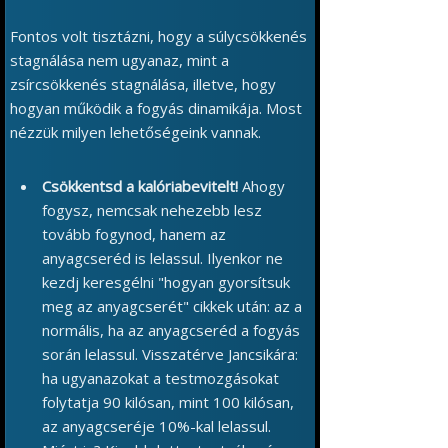
Fontos volt tisztázni, hogy a súlycsökkenés
stagnálása nem ugyanaz, mint a
zsírcsökkenés stagnálása, illetve, hogy
hogyan működik a fogyás dinamikája. Most
nézzük milyen lehetőségeink vannak.
Csökkentsd a kalóriabevitelt!
Ahogy
fogysz, nemcsak nehezebb lesz
tovább fogynod, hanem az
anyagcseréd is lelassul. Ilyenkor ne
kezdj keresgélni "hogyan gyorsítsuk
meg az anyagcserét" cikkek után: az a
normális, ha az anyagcseréd a fogyás
során lelassul. Visszatérve Jancsikára:
ha ugyanazokat a testmozgásokat
folytatja 90 kilósan, mint 100 kilósan,
az anyagcseréje 10%-kal lelassul.