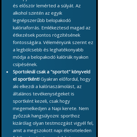
és először lemérted a súlyát. Az
alkohol szintén az egyik
legnépszerűbb belopakodó
kalóriaforrás. Emlékeztesd magad az
étkezések pontos rögzítésének
fontosságára. Véleményünk szerint ez
a legbölcsebb és leghatékonyabb
módja a belopakodó kalóriák nyakon
csípésének.
Sportoknál csak a "sportot" könyveld
el sportként!
Gyakran előfordul, hogy
aki elkezdi a kalóriaszámolást, az
általános tevékenységeket is
sportként kezeli, csak hogy
megemelkedjen a Napi kerete. Nem
győzzük hangsúlyozni: sporthoz
kizárólag olyan testmozgást vigyél fel,
amit a megszokott napi életviteleden