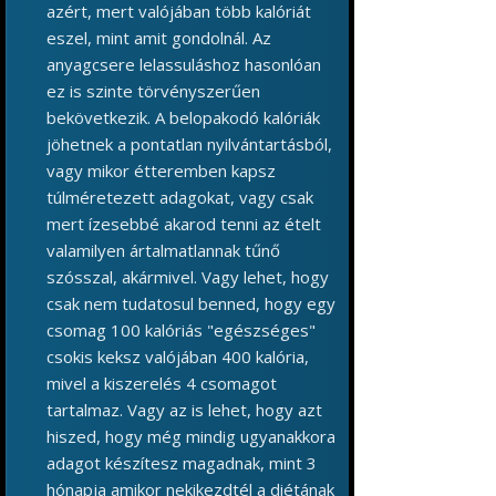
azért, mert valójában több kalóriát
eszel, mint amit gondolnál. Az
anyagcsere lelassuláshoz hasonlóan
ez is szinte törvényszerűen
bekövetkezik. A belopakodó kalóriák
jöhetnek a pontatlan nyilvántartásból,
vagy mikor étteremben kapsz
túlméretezett adagokat, vagy csak
mert ízesebbé akarod tenni az ételt
valamilyen ártalmatlannak tűnő
szósszal, akármivel. Vagy lehet, hogy
csak nem tudatosul benned, hogy egy
csomag 100 kalóriás "egészséges"
csokis keksz valójában 400 kalória,
mivel a kiszerelés 4 csomagot
tartalmaz. Vagy az is lehet, hogy azt
hiszed, hogy még mindig ugyanakkora
adagot készítesz magadnak, mint 3
hónapja amikor nekikezdtél a diétának