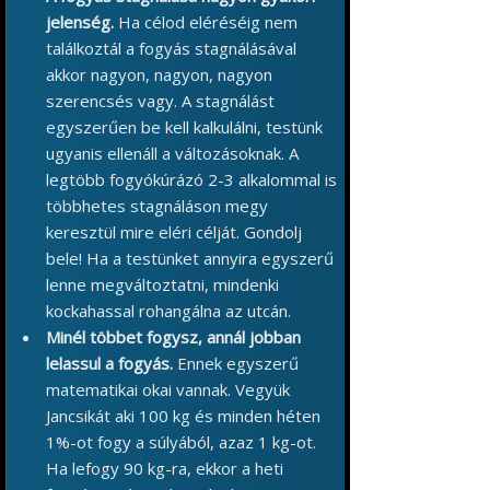
jelenség.
Ha célod eléréséig nem
találkoztál a fogyás stagnálásával
akkor nagyon, nagyon, nagyon
szerencsés vagy. A stagnálást
egyszerűen be kell kalkulálni, testünk
ugyanis ellenáll a változásoknak. A
legtöbb fogyókúrázó 2-3 alkalommal is
többhetes stagnáláson megy
keresztül mire eléri célját. Gondolj
bele! Ha a testünket annyira egyszerű
lenne megváltoztatni, mindenki
kockahassal rohangálna az utcán.
Minél többet fogysz, annál jobban
lelassul a fogyás.
Ennek egyszerű
matematikai okai vannak. Vegyük
Jancsikát aki 100 kg és minden héten
1%-ot fogy a súlyából, azaz 1 kg-ot.
Ha lefogy 90 kg-ra, ekkor a heti