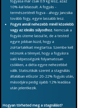
fogyása már csak 0.9 kg lesz, azaz
10%-kal lelassult. A fogyás -
természeténél fogva - ahogy Jancsika
tovább fogy, egyre lassabb lesz.
Fogyni annál nehezebb minél közelebb
vagy az ideális súlyodhoz.
Nemcsak a
fogyás üteme lassul le, de a tested
egyre jobban küzd, hogy a
zsírtartalékait megtartsa. Szembe kell
néznünk a ténnyel, hogy a fogyásra
való képességünk folyamatosan
csökken, a diéta egyre nehezebbé
válik. Statisztikák szerint a stagnálás
általában először 20-22% fogyás után,
másodjára pedig újabb 12% leadása
után jelentkezik.
Hogyan törheted meg a stagnálást?