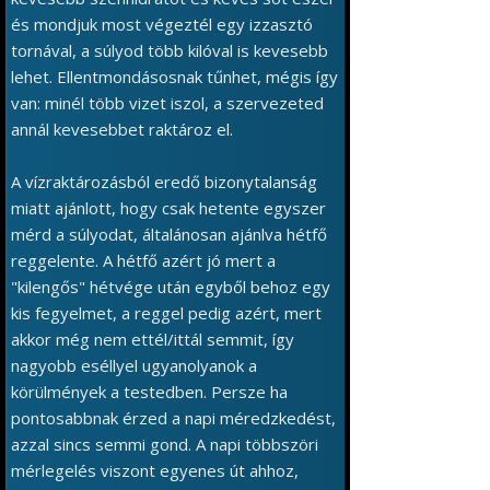
és mondjuk most végeztél egy izzasztó
tornával, a súlyod több kilóval is kevesebb
lehet. Ellentmondásosnak tűnhet, mégis így
van: minél több vizet iszol, a szervezeted
annál kevesebbet raktároz el.
A vízraktározásból eredő bizonytalanság
miatt ajánlott, hogy csak hetente egyszer
mérd a súlyodat, általánosan ajánlva hétfő
reggelente. A hétfő azért jó mert a
"kilengős" hétvége után egyből behoz egy
kis fegyelmet, a reggel pedig azért, mert
akkor még nem ettél/ittál semmit, így
nagyobb eséllyel ugyanolyanok a
körülmények a testedben. Persze ha
pontosabbnak érzed a napi méredzkedést,
azzal sincs semmi gond. A napi többszöri
mérlegelés viszont egyenes út ahhoz,