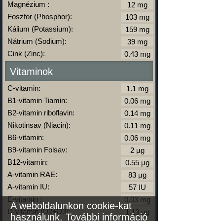
Magnézium :
Foszfor (Phosphor):
Kálium (Potassium):
Nátrium (Sodium):
Cink (Zinc):
Vitaminok
C-vitamin:
B1-vitamin Tiamin:
B2-vitamin riboflavin:
Nikotinsav (Niacin):
B6-vitamin:
B9-vitamin Folsav:
B12-vitamin:
A-vitamin RAE:
A-vitamin IU:
E-vitamin :
A weboldalunkon cookie-kat
D-vitamin (D2+D3):
használunk.
További információ