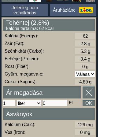
Jelenleg nem
Áruházlánc
vonalkódos
Tehéntej (2,8%)
kalória tartalma: 62 kcal
Kalória (Energy):
Zsír (Fat):
Szénhidrát (Carbo):
Fehérje (Protein):
Rost (Fiber):
Gyüm. megadva-e:
Cukor (Sugars):
Ár megadása
Ft
OK
Ásványok
Kálcium (Calc):
Vas (Iron):