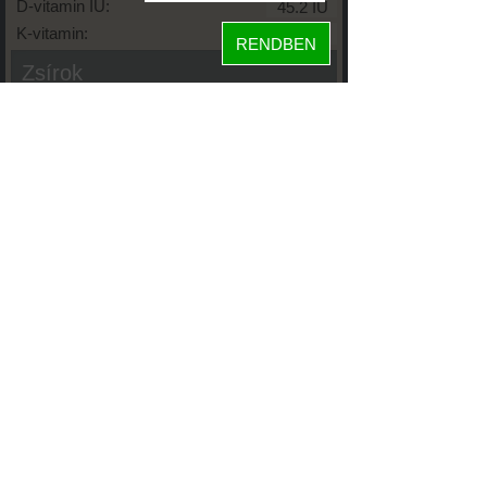
D-vitamin IU:
K-vitamin:
RENDBEN
Zsírok
Telített zsírsav:
Egysz. telítetlen:
Többsz. telitetlen:
Transzzsír:
Koleszterin:
Koffein (Caffeine):
Glikémiás index:
Tápanyageloszlás
24%
fehérje
46%
szénhidrát
30%
zsír