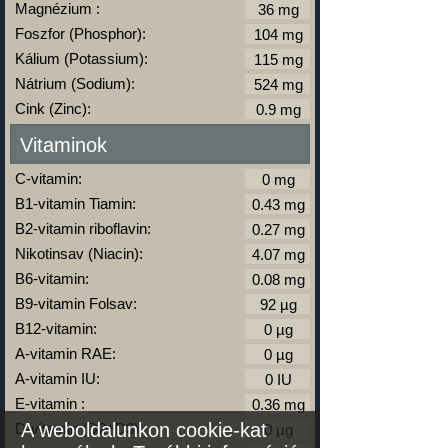
Magnézium :
Foszfor (Phosphor):
Kálium (Potassium):
Nátrium (Sodium):
Cink (Zinc):
Vitaminok
C-vitamin:
B1-vitamin Tiamin:
B2-vitamin riboflavin:
Nikotinsav (Niacin):
B6-vitamin:
B9-vitamin Folsav:
B12-vitamin:
A-vitamin RAE:
A-vitamin IU:
E-vitamin :
A weboldalunkon cookie-kat
D-vitamin (D2+D3):