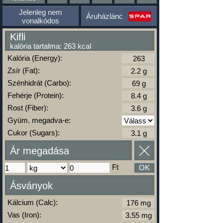
Jelenleg nem
Áruházlánc
vonalkódos
Kifli
kalória tartalma: 263 kcal
Kalória (Energy):
Zsír (Fat):
Szénhidrát (Carbo):
Fehérje (Protein):
Rost (Fiber):
Gyüm. megadva-e:
Cukor (Sugars):
Ár megadása
Ft
OK
Ásványok
Kálcium (Calc):
Vas (Iron):