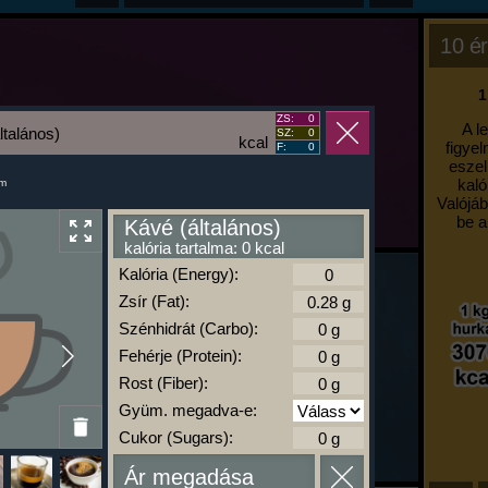
10 ér
1
ZS:
0
A l
ltalános)
SZ:
0
kcal
figyel
F:
0
eszel
kaló
um
Valójáb
be a
Kávé (általános)
kalória tartalma: 0 kcal
Kalória (Energy):
Zsír (Fat):
Szénhidrát (Carbo):
Fehérje (Protein):
Rost (Fiber):
Gyüm. megadva-e:
Cukor (Sugars):
Ár megadása