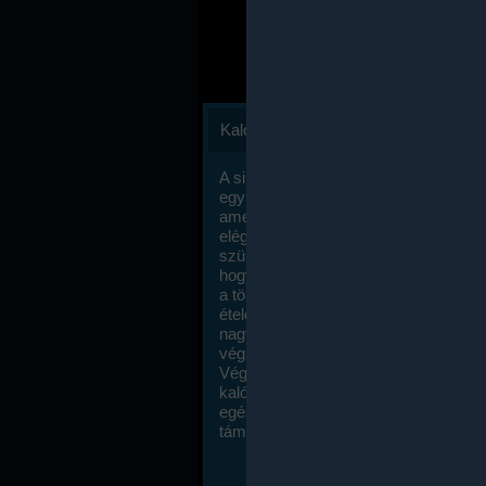
Kalóriaszámlálás
A sikeres fogyás titka valójában igen
egyszerű: égess több energiát, mint
amennyit beviszel. Természetesen e
elég nagy fegyelemre és akaraterőre
szükség, de meglepődve fogod tapasz
hogy a kalóriaszámolás mennyire ru
a többi diétához képest. Itt nincsenek ti
ételek és a megengedett kalóriabevite
nagymértékben növelheted ha testmo
végzel.
Végül, de nem utolsó sorban, a
kalóriaszámolás módszerét a legtöbb
egészségügyi szakorvos ajánlja és
támogatja.
To