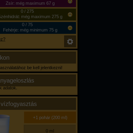
Zsír: még maximum 67 g
0
/
275
zénhidrát: még maximum 275 g
0
/
75
Fehérje: még minimum 75 g
ez?
ikon
sználatához be kell jelentkezni!
nyageloszlás
k adatok.
 vízfogyasztás