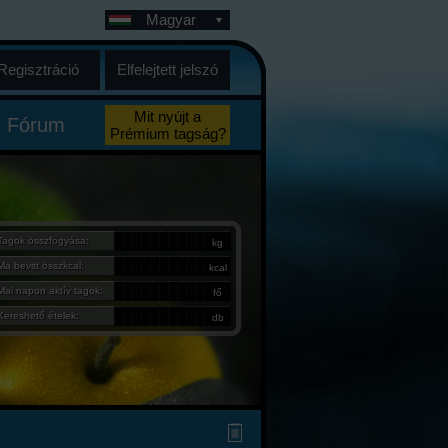
Magyar
Regisztráció
Elfelejtett jelszó
Mit nyújt a
Fórum
Prémium tagság?
Tagok összfogyása:
kg
Ma bevitt összkcal:
kcal
Mai napon aktív tagok:
fő
Kereshető ételek:
db