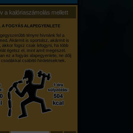
v a kalóriaszámolás mellett
. A FOGYÁS ALAPEGYENLETE
egegyszerűbb tényre hívnánk fel a
med. Akármit is sportolsz, akármit is
, akkor fogsz csak lefogyni, ha több
riát égetsz el, mint amit megeszel.
an ez a fogyás alapegyenlete, ne dőlj
 csodákkal csábító hirdetéseknek.