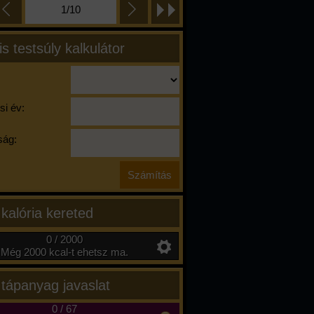
1/10
is testsúly kalkulátor
si év:
ág:
 kalória kereted
0 / 2000
Még 2000 kcal-t ehetsz ma.
 tápanyag javaslat
0
/
67