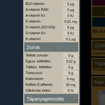
B12-vitamin:
A-vitamin RAE:
S
A-vitamin IU:
E-vitamin :
D-vitamin (D2+D3):
Mire jó 
D-vitamin IU:
K-vitamin:
Graf
Zsírok
Ennek ha
Telített zsírsav:
Egysz. telítetlen:
Tápa
Többsz. telitetlen:
Nincsene
Transzzsír:
Koleszterin:
Napi
Koffein (Caffeine):
Glikémiás index:
Tápanyageloszlás