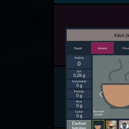
Kávé (á
Napló
Fór
Adatok
Kalória
0
Zsír
0.28 g
Szénhidrát
0 g
Fehérje
0 g
Rost
0 g
Ikonnak
Cukor
beállít
0 g
Ételfotó
feltöltés