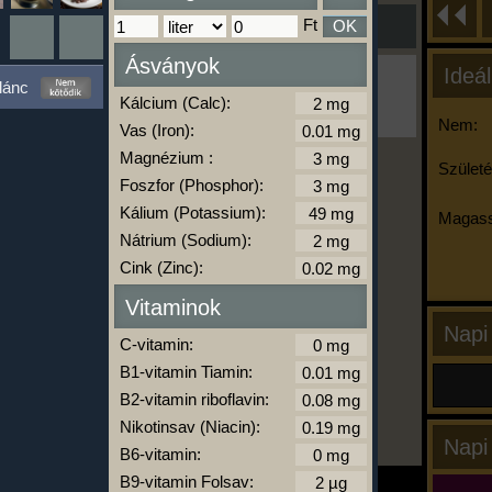
Ft
OK
Ásványok
Ideál
Ha ma már nem eszel/sportolsz többet,
lánc
kattints a kiértékelésre!
Kálcium (Calc):
A Kalória Szimulátor Prémium funkció.
Nem:
Vas (Iron):
Magnézium :
Születé
Foszfor (Phosphor):
-
Kálium (Potassium):
Magass
Nátrium (Sodium):
Cink (Zinc):
kalóriabázis.hu
Vitaminok
Napi
C-vitamin:
B1-vitamin Tiamin:
B2-vitamin riboflavin:
Nikotinsav (Niacin):
Napi
B6-vitamin:
B9-vitamin Folsav: