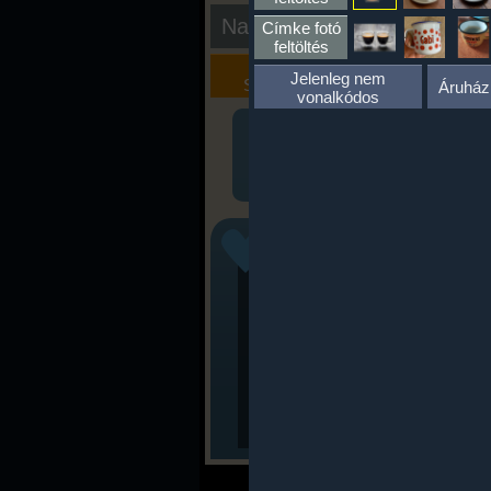
Nap kiértékelése
Címke fotó
feltöltés
Kalória
Szöveges
Jelenleg nem
Szimulátor
Értékelés
Áruház
vonalkódos