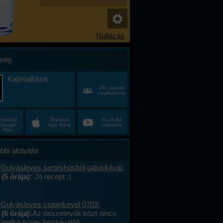
ség
KalóriaBázis
FB csoport
csatlakozás
Értékeld
Értékeld
YouTube
Google
App Store
csatorna
Play
bbi aktivitás
 Gulyásleves sertéshúsból galuskával:
 (5 órája):
Jó recept :)
 Gulyásleves csipetkével 0703:
(6 órája):
Az összetevők közt nincs
sipetke (vagy hozzávalói).