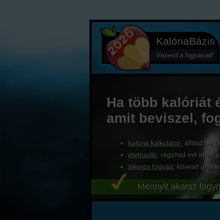
KalóriaBázis
Vezesd a fogyásod!
Ha több kalóriát 
amit beviszel, fo
kalória kalkulátor:
állítsd be c
ételnapló:
rögzítsd mit ettél, s
sikeres fogyás:
kövesd grafik
Mennyit akarsz fogyn