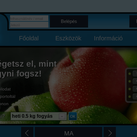
Belépés
Főoldal
Eszközök
Információ
égetsz el, mint
gyni fogsz!
élodat
portoltál
onon
i?
heti 0.5 kg fogyás
MA