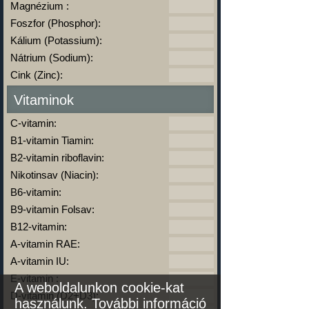
Magnézium :
Foszfor (Phosphor):
Kálium (Potassium):
Nátrium (Sodium):
Cink (Zinc):
Vitaminok
C-vitamin:
B1-vitamin Tiamin:
B2-vitamin riboflavin:
Nikotinsav (Niacin):
B6-vitamin:
B9-vitamin Folsav:
B12-vitamin:
A-vitamin RAE:
A-vitamin IU:
E-vitamin :
A weboldalunkon cookie-kat
D-vitamin (D2+D3):
használunk.
További információ