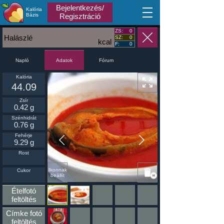
Bejelentkezés/
Kalória
MA
Bázis
Regisztráció
ZS:
0
Halászlé
SZ:
0
kcal
F:
0
Napló
Fórum
Adatok
Kalória
44.09
Zsír
0.42 g
Szénhidrát
0.76 g
Fehérje
9.29 g
Rost
Ikonnak
Cukor
beállít
Ételfotó
feltöltés
Címke fotó
feltöltés