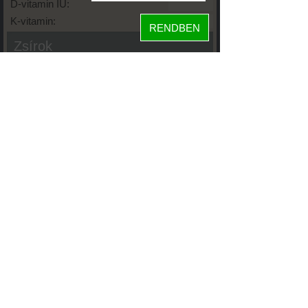
D-vitamin IU:
K-vitamin:
RENDBEN
Zsírok
Telített zsírsav:
Egysz. telítetlen:
Többsz. telitetlen:
Transzzsír:
Koleszterin:
Koffein (Caffeine):
Glikémiás index:
Tápanyageloszlás
fehérje
7%
4%
szénhidrát
89%
zsír