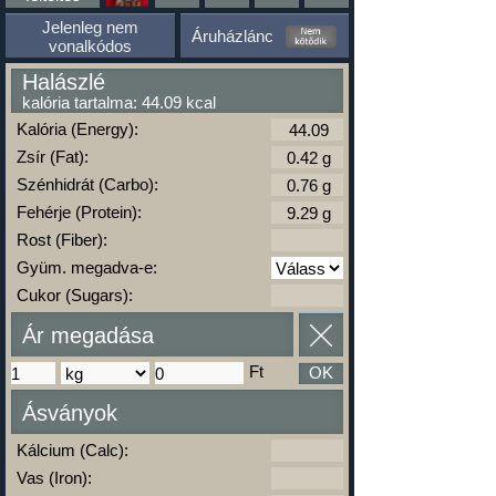
Jelenleg nem
Áruházlánc
vonalkódos
Halászlé
kalória tartalma: 44.09 kcal
Kalória (Energy):
Zsír (Fat):
Szénhidrát (Carbo):
Fehérje (Protein):
Rost (Fiber):
Gyüm. megadva-e:
Cukor (Sugars):
Ár megadása
Ft
OK
Ásványok
Kálcium (Calc):
Vas (Iron):