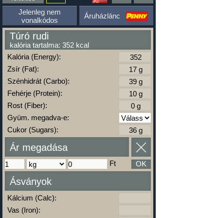
Jelenleg nem
Áruházlánc
vonalkódos
Túró rudi
kalória tartalma: 352 kcal
Kalória (Energy):
Zsír (Fat):
Szénhidrát (Carbo):
Fehérje (Protein):
Rost (Fiber):
Gyüm. megadva-e:
Cukor (Sugars):
Ár megadása
Ft
OK
Ásványok
Kálcium (Calc):
Vas (Iron):