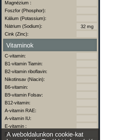
Magnézium :
Foszfor (Phosphor):
Kálium (Potassium):
Nátrium (Sodium):
Cink (Zinc):
Vitaminok
C-vitamin:
B1-vitamin Tiamin:
B2-vitamin riboflavin:
Nikotinsav (Niacin):
B6-vitamin:
B9-vitamin Folsav:
B12-vitamin:
A-vitamin RAE:
A-vitamin IU:
E-vitamin :
A weboldalunkon cookie-kat
D-vitamin (D2+D3):