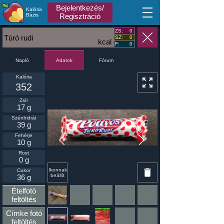
Bejelentkezés/
Kalória
MA
Bázis
Regisztráció
ZS:
0
Túró rudi
SZ:
0
kcal
F:
0
Napló
Fórum
Adatok
Kalória
352
Zsír
17 g
Szénhidrát
39 g
Fehérje
10 g
Rost
0 g
Ikonnak
Cukor
beállít
36 g
Ételfotó
feltöltés
Címke fotó
feltöltés