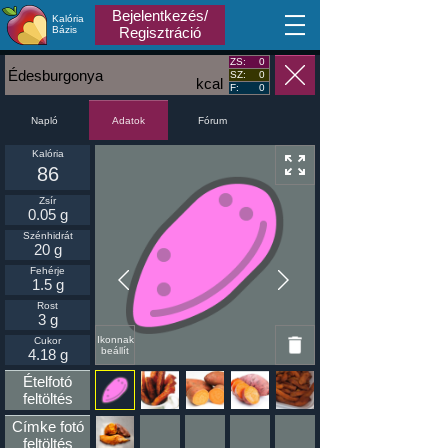
Bejelentkezés/
Kalória
MA
Bázis
Regisztráció
ZS:
0
Édesburgonya
SZ:
0
kcal
F:
0
Napló
Fórum
Adatok
Kalória
86
Zsír
0.05 g
Szénhidrát
20 g
Fehérje
1.5 g
Rost
3 g
Ikonnak
Cukor
beállít
4.18 g
Ételfotó
feltöltés
Címke fotó
feltöltés