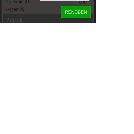
D-vitamin IU:
K-vitamin:
RENDBEN
Zsírok
Telített zsírsav:
Egysz. telítetlen:
Többsz. telitetlen:
Transzzsír:
Koleszterin:
Koffein (Caffeine):
Glikémiás index:
Tápanyageloszlás
fehérje
93%
7%
szénhidrát
zsír