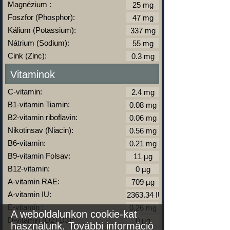
Magnézium :
Foszfor (Phosphor):
Kálium (Potassium):
Nátrium (Sodium):
Cink (Zinc):
Vitaminok
C-vitamin:
B1-vitamin Tiamin:
B2-vitamin riboflavin:
Nikotinsav (Niacin):
B6-vitamin:
B9-vitamin Folsav:
B12-vitamin:
A-vitamin RAE:
A-vitamin IU:
E-vitamin :
A weboldalunkon cookie-kat
D-vitamin (D2+D3):
használunk.
További információ