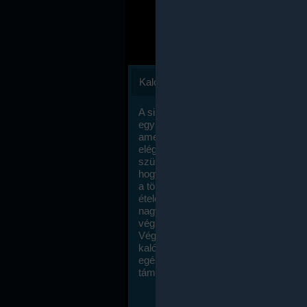
Kalóriaszámlálás
A sikeres fogyás titka valójában igen
egyszerű: égess több energiát, mint
amennyit beviszel. Természetesen e
elég nagy fegyelemre és akaraterőre
szükség, de meglepődve fogod tapasz
hogy a kalóriaszámolás mennyire ru
a többi diétához képest. Itt nincsenek ti
ételek és a megengedett kalóriabevite
nagymértékben növelheted ha testmo
végzel.
Végül, de nem utolsó sorban, a
kalóriaszámolás módszerét a legtöbb
egészségügyi szakorvos ajánlja és
támogatja.
To