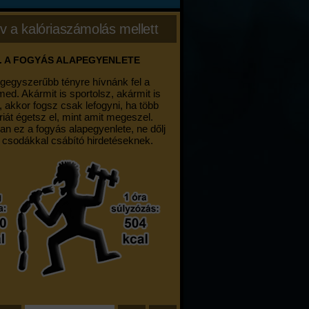
v a kalóriaszámolás mellett
. A FOGYÁS ALAPEGYENLETE
egegyszerűbb tényre hívnánk fel a
med. Akármit is sportolsz, akármit is
, akkor fogsz csak lefogyni, ha több
riát égetsz el, mint amit megeszel.
an ez a fogyás alapegyenlete, ne dőlj
 csodákkal csábító hirdetéseknek.