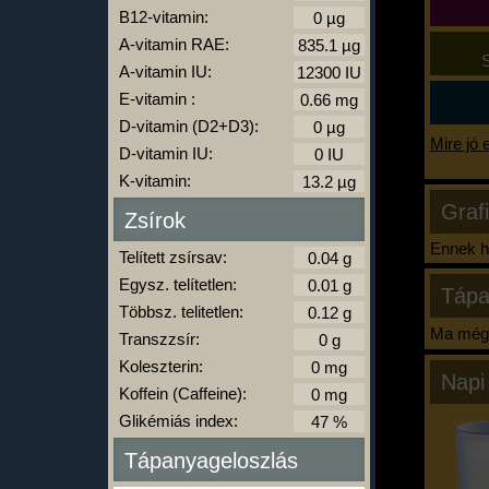
B12-vitamin:
A-vitamin RAE:
S
A-vitamin IU:
E-vitamin :
D-vitamin (D2+D3):
Mire jó 
D-vitamin IU:
K-vitamin:
Graf
Zsírok
Ennek ha
Telített zsírsav:
Egysz. telítetlen:
Tápa
Többsz. telitetlen:
Ma még 
Transzzsír:
Koleszterin:
Napi
Koffein (Caffeine):
Glikémiás index:
Tápanyageloszlás