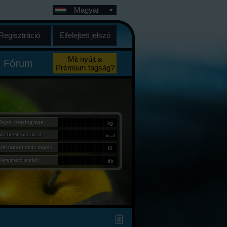
Magyar
Regisztráció
Elfelejtett jelszó
Mit nyújt a
Fórum
Prémium tagság?
Tagok összfogyása:
kg
Ma bevitt összkcal:
kcal
Mai napon aktív tagok:
fő
Kereshető ételek:
db