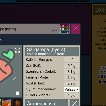
10 ér
1
ZS:
0
A l
pa (nyers)
SZ:
0
kcal
figyel
F:
0
eszel
kaló
um
Valójáb
be a
Sárgarépa (nyers)
kalória tartalma: 40 kcal
Kalória (Energy):
Zsír (Fat):
Szénhidrát (Carbo):
Fehérje (Protein):
Rost (Fiber):
Gyüm. megadva-e:
Cukor (Sugars):
Ár megadása