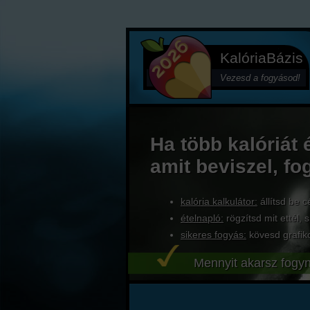
KalóriaBázis
Vezesd a fogyásod!
Ha több kalóriát 
amit beviszel, fo
kalória kalkulátor:
állítsd be c
ételnapló:
rögzítsd mit ettél, s
sikeres fogyás:
kövesd grafik
Mennyit akarsz fogyn