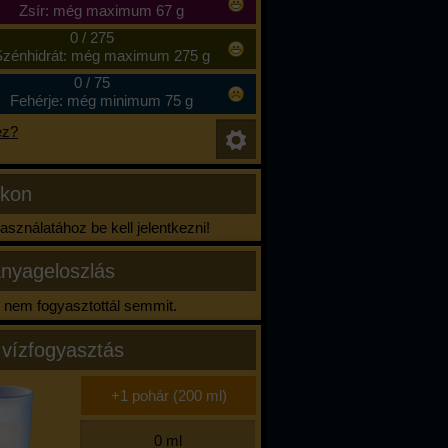
Zsír: még maximum 67 g
0
/
275
zénhidrát: még maximum 275 g
0
/
75
Fehérje: még minimum 75 g
ez?
ikon
sználatához be kell jelentkezni!
nyageloszlás
nem fogyasztottál semmit.
 vízfogyasztás