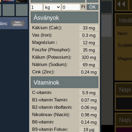
Ft
OK
Ásványok
Ideál
Ha ma már nem eszel/sportolsz többet,
lánc
kattints a kiértékelésre!
Kálcium (Calc):
A Kalória Szimulátor Prémium funkció.
Nem:
Vas (Iron):
Magnézium :
Születé
Foszfor (Phosphor):
-
Kálium (Potassium):
Magass
Nátrium (Sodium):
Cink (Zinc):
kalóriabázis.hu
Vitaminok
Napi
C-vitamin:
B1-vitamin Tiamin:
B2-vitamin riboflavin:
Nikotinsav (Niacin):
Napi
B6-vitamin:
B9-vitamin Folsav: