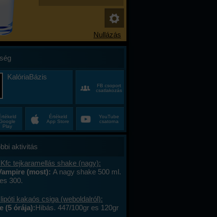
ség
KalóriaBázis
FB csoport
csatlakozás
Értékeld
Értékeld
YouTube
Google
App Store
csatorna
Play
bbi aktivitás
Kfc tejkaramellás shake (nagy):
Vampire (most):
A nagy shake 500 ml.
es 300.
lipóti kakaós csiga (weboldalról):
 (5 órája):
Hibás. 447/100gr es 120gr