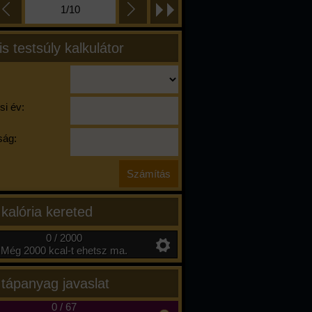
1/10
is testsúly kalkulátor
si év:
ág:
 kalória kereted
0 / 2000
Még 2000 kcal-t ehetsz ma.
 tápanyag javaslat
0
/
67