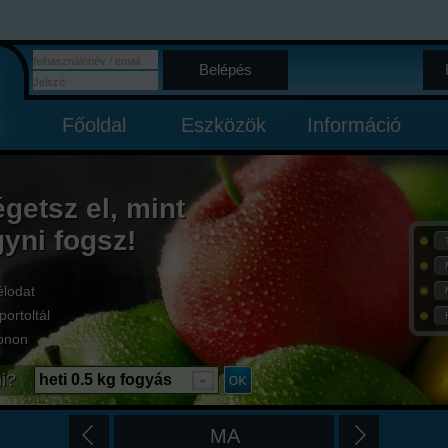
Belépés
Főoldal
Eszközök
Információ
égetsz el, mint
gyni fogsz!
élodat
portoltál
onon
i?
heti 0.5 kg fogyás
MA