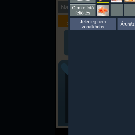
Nap kiértékelése
Címke fotó
feltöltés
Kalória
Szöveges
Jelenleg nem
Szimulátor
Értékelés
Áruház
vonalkódos