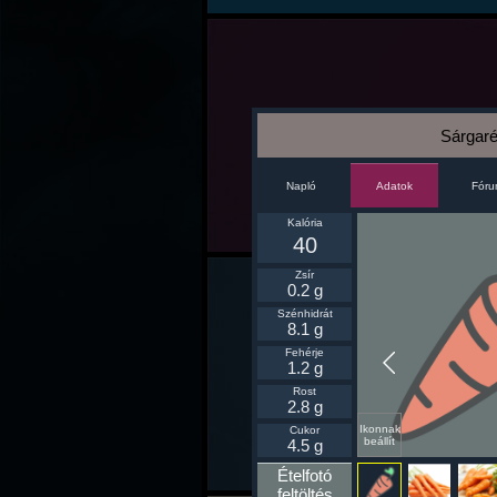
Sárgaré
Napló
Fór
Adatok
Kalória
40
Zsír
0.2 g
Szénhidrát
8.1 g
Fehérje
1.2 g
Rost
2.8 g
Ikonnak
Cukor
beállít
4.5 g
Ételfotó
feltöltés