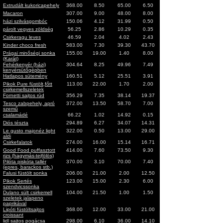
Extrudált kukoricapehely
368.00
8.50
65.00
6.50
Macaron
307.00
9.00
48.00
8.00
házi szilvásgombóc
150.06
4.12
31.99
0.50
párolt vegyes zöldség
56.25
2.86
10.29
0.35
Csirkeragu leves
46.59
2.04
4.02
2.43
Kinder choco fresh
583.00
7.30
39.30
43.70
Prágai minőségi sonka
155.00
19.00
1.40
8.00
(Karát)
Fehérkenyér (házi)
304.64
8.25
49.96
7.49
kenyérsütőgépben
Hatlapos sütemény
160.51
5.12
25.51
3.91
Pikok Pure füstölt,főtt
113.00
22.00
1.70
2.00
csirkemellszeletek
Fornetti sajtos rúd
356.29
7.35
38.14
19.37
Tesco zabpehely, apró
372.00
13.50
58.70
7.00
szemű
csalamádé
66.22
1.02
14.92
0.15
Diós tészta
294.89
6.27
34.07
14.31
Le gusto majonéz light
322.00
0.50
13.00
29.00
aldi
Csirkefalatok
274.00
16.00
15.14
16.71
Good Food puffasztott
414.00
7.60
73.50
9.30
rizs (hagymás-tejfölös)
Pilóta piskóta tallér
370.00
3.10
70.00
7.40
(epres, barackos stb.)
Falusi füstölt sonka
206.00
21.00
2.00
12.50
Pikok Sertés
123.00
15.00
2.30
6.00
szendvicssonka
Dulano sült csirkemell
104.00
21.50
1.00
1.50
szeletek jalapeno
paprikával
Lipóti füstöltsajtos
368.00
12.00
33.00
21.00
croissant
lidl sajtos pogácsa
298.00
6.10
36.00
14.10