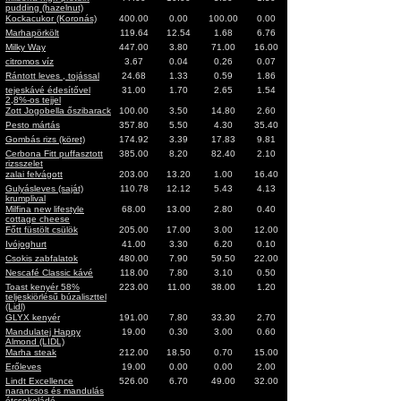
pudding (hazelnut)
Kockacukor (Koronás)
400.00
0.00
100.00
0.00
Marhapörkölt
119.64
12.54
1.68
6.76
Milky Way
447.00
3.80
71.00
16.00
citromos víz
3.67
0.04
0.26
0.07
Rántott leves , tojással
24.68
1.33
0.59
1.86
tejeskávé édesítővel
31.00
1.70
2.65
1.54
2,8%-os tejjel
Zott Jogobella őszibarack
100.00
3.50
14.80
2.60
Pesto mártás
357.80
5.50
4.30
35.40
Gombás rizs (köret)
174.92
3.39
17.83
9.81
Cerbona Fitt puffasztott
385.00
8.20
82.40
2.10
rizsszelet
zalai felvágott
203.00
13.20
1.00
16.40
Gulyásleves (saját)
110.78
12.12
5.43
4.13
krumplival
Milfina new lifestyle
68.00
13.00
2.80
0.40
cottage cheese
Főtt füstölt csülök
205.00
17.00
3.00
12.00
Ivójoghurt
41.00
3.30
6.20
0.10
Csokis zabfalatok
480.00
7.90
59.50
22.00
Nescafé Classic kávé
118.00
7.80
3.10
0.50
Toast kenyér 58%
223.00
11.00
38.00
1.20
teljeskiörlésű búzaliszttel
(Lidl)
GLYX kenyér
191.00
7.80
33.30
2.70
Mandulatej Happy
19.00
0.30
3.00
0.60
Almond (LIDL)
Marha steak
212.00
18.50
0.70
15.00
Erőleves
19.00
0.00
0.00
2.00
Lindt Excellence
526.00
6.70
49.00
32.00
narancsos és mandulás
étcsokoládé