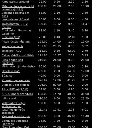
Alpro barista almond
25.00
0.50
2.50
1.20
Milbona cheese mix light
258.00
26.00
2.00
15.90
reszelt sajt (Lidl)
Vemondo barista oat
63.00
1.10
6.70
3.40
drink
Lencseleves, hússal
86.00
0.00
0.00
4.30
Tojásrántotta (B) - 2
190.02
13.12
0.58
14.47
tojásos
Chef select_Every day
32.00
1.10
5.40
0.20
salad mix
Kukorica (főtt)
76.00
2.40
12.10
1.60
Pikok füstölt, főtt tarja
125.00
14.00
1.00
15.00
sült pulykacomb
151.00
28.15
0.53
3.32
Tejes kifli - ALDI
314.00
9.30
62.00
2.70
Csirkepörkölt combfiléből
121.88
16.27
2.67
5.13
Frico gouda sajt
349.00
24.00
0.00
28.00
(szeletelt)
Müller riso tejberizs (light)
76.00
3.10
10.70
2.30
Cafetero 3in1
455.00
2.00
84.00
12.00
Búza sör
40.00
0.00
5.00
0.00
Pizzaking pizzaszelet
326.69
12.36
41.95
11.21
Biotech Beef protein
396.00
87.00
6.70
2.00
Pilos UHT tej (3,5%)
64.00
3.30
4.70
3.50
KFC Grander szendvics
688.00
15.70
48.20
38.00
milka csoki
530.00
6.60
58.50
29.50
Vollkornbrot Teljes
183.00
5.00
34.10
1.20
kiőrlésű kenyér
tejszínes gombás
111.41
12.61
2.08
6.01
csirkemell
Vajas-lekváros kenyér
336.00
4.80
46.40
14.40
Bonduelle vörösbab
94.00
7.20
11.40
0.80
(konzerv)
Nitro Pure Whey Gold
380.00
75.00
13.00
5.00