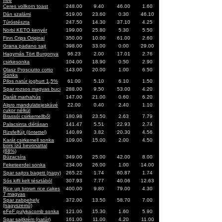
free
Ceres vollkorn toast
248.00
9.40
46.00
1.60
Dán szalámi
519.00
23.60
0.30
46.10
Túróstészta
247.50
14.30
37.10
4.25
Norbi KETO kenyér
199.00
25.80
5.30
5.50
Finn Crips Original
350.00
10.00
61.00
2.60
Grana padano sajt
398.00
33.00
0.00
29.00
Hagymás Tört Burgonya
96.23
2.00
17.01
2.76
csirkesonka
104.00
18.90
0.50
2.90
Olasz Prosciutto cotto
143.00
20.00
1.00
6.50
Sonka
Pilos natúr joghurt 1,5%
61.00
5.10
6.10
1.50
Spar rozsos magvas buci
288.00
9.50
53.00
4.20
Darált marhahús
147.00
21.00
0.60
6.20
Alpro mandulatejeskávé
22.00
0.40
2.40
1.10
cukor nélkül
Brassói csirkemellből
180.98
23.50
2.63
7.79
Palacsinta diétásan
141.47
5.51
22.93
2.74
Rizsfelfújt (öntettel)
140.89
3.82
20.30
4.56
Karát csirkemell sonka
109.00
15.00
2.00
4.50
bors ízű bevonattal
(68%)
Búzacsíra
349.00
25.00
42.00
8.00
Feketeerdei sonka
234.00
26.00
1.00
14.00
Spar sajtos bagett (nagy)
265.22
1.74
60.87
1.74
Sós kifli kelt tésztából
307.93
7.77
40.06
12.63
Rice up brown rice cakes
400.00
9.80
79.00
4.30
7 magvas
Spar zabpehely
372.00
13.50
58.70
7.00
(nagyszemű)
eFeF pulykacomb sonka
121.00
15.30
1.60
5.90
Spar sajtkrém (natúr)
161.00
11.00
4.20
11.00