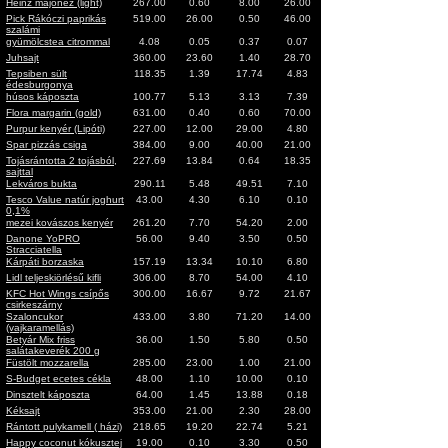
Heinz majonéz (light)
267.00
0.60
8.00
26.00
Pick Rákóczi paprikás
519.00
26.00
0.50
46.00
szalámi
gyümölcstea citrommal
4.08
0.05
0.37
0.07
Juhsajt
360.00
23.60
1.40
28.70
Tepsiben sült
118.35
1.39
17.74
4.83
édesburgonya
húsos káposzta
100.77
5.13
3.13
7.39
Flora margarin (gold)
631.00
0.40
0.60
70.00
Purpur kenyér (Lipóti)
227.00
12.00
29.00
4.80
Spar pizzás csiga
384.00
9.00
40.00
21.00
Tojásrántotta 2 tojásból,
227.69
13.84
0.64
18.35
sajttal
Lekváros bukta
290.11
5.48
49.51
7.10
Tesco Value natúr joghurt
43.00
4.30
6.10
0.10
0,1%
mezei kovászos kenyér
261.20
7.70
54.20
2.00
Danone YoPRO
56.00
9.40
3.50
0.50
Stracciatella
Kárpáti borzaska
157.19
13.34
10.10
6.80
Lidl teljeskiörlésű kifli
306.00
8.70
54.00
4.10
KFC Hot Wings csípős
300.00
16.67
9.72
21.67
csirkeszárny
Szaloncukor
433.00
3.80
71.20
14.00
(vajkaramellás)
Betyár Mix friss
36.00
1.50
5.80
0.50
salátakeverék 200 g
Füstölt mozzarella
285.00
23.00
1.00
21.00
S-Budget ecetes cékla
48.00
1.10
10.00
0.10
Dinsztelt káposzta
64.00
1.45
13.88
0.18
Kéksajt
353.00
21.00
2.30
28.00
Rántott pulykamell ( házi)
218.65
19.20
22.74
5.21
Happy coconut kókusztej
19.00
0.10
3.30
0.50