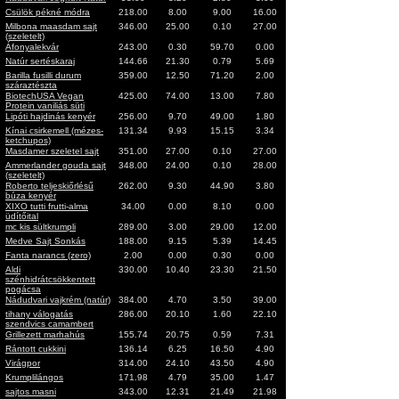
Csülök pékné módra
218.00
8.00
9.00
16.00
Milbona maasdam sajt
346.00
25.00
0.10
27.00
(szeletelt)
Áfonyalekvár
243.00
0.30
59.70
0.00
Natúr sertéskaraj
144.66
21.30
0.79
5.69
Barilla fusilli durum
359.00
12.50
71.20
2.00
száraztészta
BiotechUSA Vegan
425.00
74.00
13.00
7.80
Protein vaniliás süti
Lipóti hajdinás kenyér
256.00
9.70
49.00
1.80
Kínai csirkemell (mézes-
131.34
9.93
15.15
3.34
ketchupos)
Masdamer szeletel sajt
351.00
27.00
0.10
27.00
Ammerlander gouda sajt
348.00
24.00
0.10
28.00
(szeletelt)
Roberto teljeskiőrlésű
262.00
9.30
44.90
3.80
búza kenyér
XIXO tutti frutti-alma
34.00
0.00
8.10
0.00
üdítőital
mc kis sültkrumpli
289.00
3.00
29.00
12.00
Medve Sajt Sonkás
188.00
9.15
5.39
14.45
Fanta narancs (zero)
2.00
0.00
0.30
0.00
Aldi
330.00
10.40
23.30
21.50
szénhidrátcsökkentett
pogácsa
Nádudvari vajkrém (natúr)
384.00
4.70
3.50
39.00
tihany válogatás
286.00
20.10
1.60
22.10
szendvics camambert
Grillezett marhahús
155.74
20.75
0.59
7.31
Rántott cukkini
136.14
6.25
16.50
4.90
Virágpor
314.00
24.10
43.50
4.90
Krumplilángos
171.98
4.79
35.00
1.47
sajtos masni
343.00
12.31
21.49
21.98