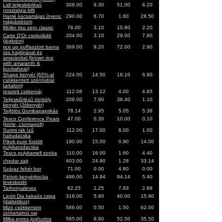
Lidl teljeskiörlésű
308.00
9.30
51.00
6.20
nosztalgia kifli
Hamé kacsamájas ínyenc
290.00
6.70
1.60
28.50
májpástétom
Müller riso zero classic
76.00
3.10
10.80
2.20
Carte D'Or csokoládé
204.00
3.10
29.00
7.60
(jégkrém)
rice up puffasztott barna
369.00
9.20
72.00
2.90
rizs hajdinával és
amaránttal (brown rice
with amaranth &
buckwheat)
Shape kenyér (65%-al
224.00
14.50
18.10
6.90
csökkentett szénhidrát
tartalom)
resztelt csirkemáj
112.08
13.12
4.00
4.65
Teljeskiőrlésű tönköly
208.00
7.90
38.40
1.10
kenyér (Jókenyér)
Tejfölös Gombapaprikás
78.14
2.95
5.05
5.36
Tesco Conference Pears
47.00
0.30
10.00
0.10
(körte, csomagolt)
Surimi rák ízű
112.00
17.00
8.00
1.00
halrudacska
Pikok pure füstölt
190.00
15.00
0.90
14.00
pulykarudacska
Tesco pulykamell sonka
110.00
16.00
1.60
4.40
chedar sajt
403.00
24.90
1.28
33.14
Száraz fehér bor
71.00
0.00
4.80
0.00
Pirított kenyérkocka
486.00
14.94
94.14
5.40
levesbetét
Tarhonyaleves
62.25
1.25
7.83
2.88
Lipóti Dia kakaós csiga
318.00
5.90
40.00
15.90
(diabetikus)
Mizo csökkentett
566.00
0.50
1.50
62.00
zsírtartalmú vaj
Milka epres joghurtos
565.00
6.90
52.50
35.50