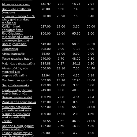
Almás pite diétásan
146.37
2.06
16.21
7.91
Bonduelle zöldborsó
73.00
5.50
7.40
0.70
(konzerv)
optimum nutrition 100%
370.00
78.90
7.50
3.40
whey gold standard
fehérjepor
Kalifa hántolt
627.00
17.00
3.90
56.00
napraforgómag
Rye Crispbread
356.00
12.00
65.70
1.60
teljeskiőrlésű extrudált
rozskenyér (penny)
Boci tejcsokoládé
546.00
4.90
58.00
32.20
Juharszirup
308.00
0.00
77.08
0.00
Afrikai harcsafilé
85.00
18.00
0.00
2.00
Tesco rusztikus bagett
240.00
7.70
48.20
0.80
Majonézes tésztasaláta
184.88
5.27
26.11
6.20
Alesto pörkölt, sós
650.00
29.10
7.00
54.40
mogyoró Lidl
vegyes zöldsaláta
22.94
1.05
4.26
0.19
Gymbeam mogyoróvaj
602.00
28.90
12.20
48.60
Sága Selyemsonka
123.00
15.00
3.80
5.00
Lipóti Erdélyi pityókás
249.00
8.30
49.00
1.80
kenyér burgonyás
Bakonyi sertés szelet
133.28
7.80
4.54
9.04
Pikok sertès combsonka
112.00
20.00
0.50
3.30
Moments ostyaszelet
537.00
8.00
55.00
31.00
(csokoládés-kakaós)
S-Budget csirkemell
109.00
15.00
2.00
4.50
sonka (szeletelt)
Zserbó
373.55
7.62
36.09
21.05
Danone Görög joghurt
127.00
2.50
16.80
5.30
(stracciatellaízű)
Fokhagymakrémleves
39.00
0.90
4.70
1.90
zsemlekockával (Knorr)