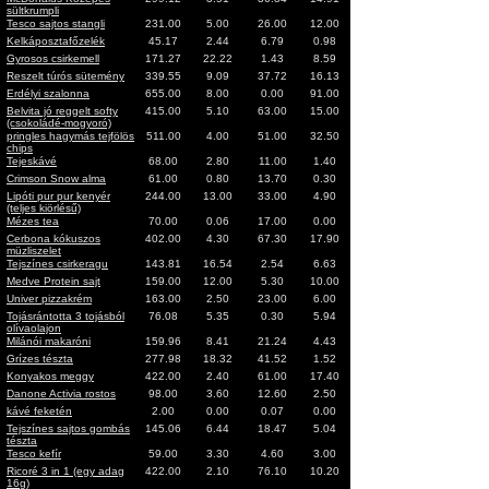
sültkrumpli
Tesco sajtos stangli
231.00
5.00
26.00
12.00
Kelkáposztafőzelék
45.17
2.44
6.79
0.98
Gyrosos csirkemell
171.27
22.22
1.43
8.59
Reszelt túrós sütemény
339.55
9.09
37.72
16.13
Erdélyi szalonna
655.00
8.00
0.00
91.00
Belvita jó reggelt softy
415.00
5.10
63.00
15.00
(csokoládé-mogyoró)
pringles hagymás tejfölös
511.00
4.00
51.00
32.50
chips
Tejeskávé
68.00
2.80
11.00
1.40
Crimson Snow alma
61.00
0.80
13.70
0.30
Lipóti pur pur kenyér
244.00
13.00
33.00
4.90
(teljes kiörlésű)
Mézes tea
70.00
0.06
17.00
0.00
Cerbona kókuszos
402.00
4.30
67.30
17.90
müzliszelet
Tejszínes csirkeragu
143.81
16.54
2.54
6.63
Medve Protein sajt
159.00
12.00
5.30
10.00
Univer pizzakrém
163.00
2.50
23.00
6.00
Tojásrántotta 3 tojásból
76.08
5.35
0.30
5.94
olívaolajon
Milánói makaróni
159.96
8.41
21.24
4.43
Grízes tészta
277.98
18.32
41.52
1.52
Konyakos meggy
422.00
2.40
61.00
17.40
Danone Activia rostos
98.00
3.60
12.60
2.50
kávé feketén
2.00
0.00
0.07
0.00
Tejszínes sajtos gombás
145.06
6.44
18.47
5.04
tészta
Tesco kefír
59.00
3.30
4.60
3.00
Ricoré 3 in 1 (egy adag
422.00
2.10
76.10
10.20
16g)