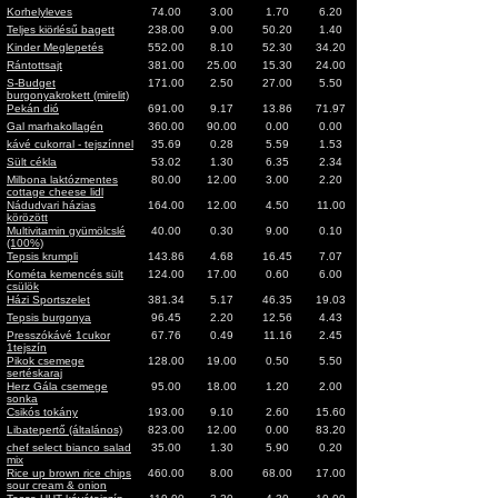
Korhelyleves
74.00
3.00
1.70
6.20
Teljes kiörlésű bagett
238.00
9.00
50.20
1.40
Kinder Meglepetés
552.00
8.10
52.30
34.20
Rántottsajt
381.00
25.00
15.30
24.00
S-Budget
171.00
2.50
27.00
5.50
burgonyakrokett (mirelit)
Pekán dió
691.00
9.17
13.86
71.97
Gal marhakollagén
360.00
90.00
0.00
0.00
kávé cukorral - tejszínnel
35.69
0.28
5.59
1.53
Sült cékla
53.02
1.30
6.35
2.34
Milbona laktózmentes
80.00
12.00
3.00
2.20
cottage cheese lidl
Nádudvari házias
164.00
12.00
4.50
11.00
körözött
Multivitamin gyümölcslé
40.00
0.30
9.00
0.10
(100%)
Tepsis krumpli
143.86
4.68
16.45
7.07
Kométa kemencés sült
124.00
17.00
0.60
6.00
csülök
Házi Sportszelet
381.34
5.17
46.35
19.03
Tepsis burgonya
96.45
2.20
12.56
4.43
Presszókávé 1cukor
67.76
0.49
11.16
2.45
1tejszín
Pikok csemege
128.00
19.00
0.50
5.50
sertéskaraj
Herz Gála csemege
95.00
18.00
1.20
2.00
sonka
Csikós tokány
193.00
9.10
2.60
15.60
Libatepertő (általános)
823.00
12.00
0.00
83.20
chef select bianco salad
35.00
1.30
5.90
0.20
mix
Rice up brown rice chips
460.00
8.00
68.00
17.00
sour cream & onion