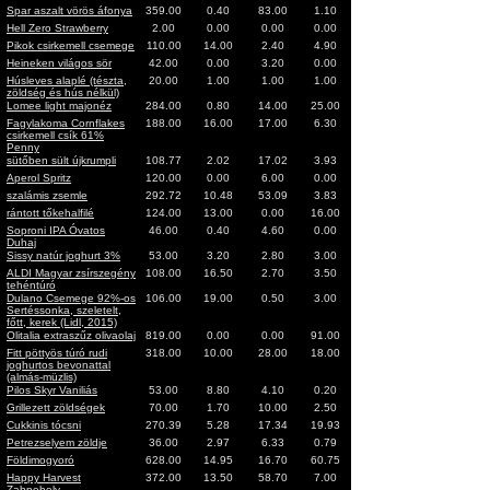
Spar aszalt vörös áfonya
359.00
0.40
83.00
1.10
Hell Zero Strawberry
2.00
0.00
0.00
0.00
Pikok csirkemell csemege
110.00
14.00
2.40
4.90
Heineken világos sör
42.00
0.00
3.20
0.00
Húsleves alaplé (tészta,
20.00
1.00
1.00
1.00
zöldség és hús nélkül)
Lomee light majonéz
284.00
0.80
14.00
25.00
Fagylakoma Cornflakes
188.00
16.00
17.00
6.30
csirkemell csík 61%
Penny
sütőben sült újkrumpli
108.77
2.02
17.02
3.93
Aperol Spritz
120.00
0.00
6.00
0.00
szalámis zsemle
292.72
10.48
53.09
3.83
rántott tőkehalfilé
124.00
13.00
0.00
16.00
Soproni IPA Óvatos
46.00
0.40
4.60
0.00
Duhaj
Sissy natúr joghurt 3%
53.00
3.20
2.80
3.00
ALDI Magyar zsírszegény
108.00
16.50
2.70
3.50
tehéntúró
Dulano Csemege 92%-os
106.00
19.00
0.50
3.00
Sertéssonka, szeletelt,
főtt, kerek (Lidl, 2015)
Olitalia extraszűz olivaolaj
819.00
0.00
0.00
91.00
Fitt pöttyös túró rudi
318.00
10.00
28.00
18.00
joghurtos bevonattal
(almás-müzlis)
Pilos Skyr Vaniliás
53.00
8.80
4.10
0.20
Grillezett zöldségek
70.00
1.70
10.00
2.50
Cukkinis tócsni
270.39
5.28
17.34
19.93
Petrezselyem zöldje
36.00
2.97
6.33
0.79
Földimogyoró
628.00
14.95
16.70
60.75
Happy Harvest
372.00
13.50
58.70
7.00
Zabpehely