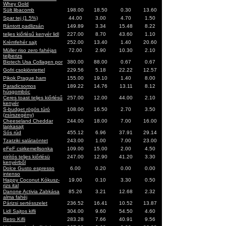
Whey Gold
Sült libacomb
198.00
18.50
0.30
13.60
Spar tej (1.5%)
44.00
3.00
4.70
1.50
Rántott padlizsán
149.89
3.34
15.48
8.22
teljes kiőrlésű kenyér lidl
227.00
8.70
43.60
1.10
Krémfehér sajt
252.00
13.40
1.40
20.60
Müller riso zero fahéjas
72.00
2.90
10.30
2.10
tejberizs
Biotech Usa Collagen por
380.00
88.00
0.67
0.67
Gofri csokiöntettel
229.56
5.18
22.22
12.57
Pikok Prague ham
155.00
19.10
1.40
8.00
Paradicsomos
189.22
14.76
13.11
8.12
húsgombóc
Ceres toast teljes kiőrlésű
257.00
12.00
44.00
2.10
kenyér
S-budget rögös túró
108.00
16.50
2.70
3.50
(zsírszegény)
Cheeseland Cheddar
244.00
18.00
7.00
16.00
lapkasajt
Sós rúd
455.12
6.96
37.91
29.14
Tzatziki salátaöntet
243.00
1.00
7.00
23.00
eFeF csirkemellsonka
109.00
15.00
2.00
4.50
pirítós teljes kiőrlésü
247.00
12.90
41.20
3.30
kenyérből
Dolce Gusto espresso
6.00
0.20
0.00
0.00
intenso
Happy Coconut Kókusz-
19.00
0.10
3.30
0.50
rizs ital
Danone Activia Zabkása
85.26
3.21
12.68
2.32
alma fahéj
Párizsi sertésszelet
236.52
16.41
10.52
13.87
Lidl Sajtos kifli
304.00
9.60
54.50
4.60
Retro Kifli
283.28
7.66
40.91
9.56