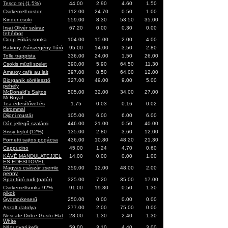
Tesco tej (1,5%)
44.00
2.90
4.60
1.50
Csirkemell roston
112.00
24.70
0.50
1.00
Kinder csoki
559.00
8.30
53.50
35.00
Irsai Olivér száraz
67.20
0.00
0.30
0.00
fehérbor
Coop Fóliás sonka
104.00
15.00
2.00
4.00
Bakony Zsírszegény Túró
95.00
14.00
3.50
2.80
Tolle trappista
336.00
24.00
1.50
26.00
Csokis müzli szelet
390.00
5.90
64.50
11.30
Amaroy café au lait
397.00
8.50
64.00
12.00
Biorganik sörélesztő
327.00
49.00
9.00
5.00
pehely
McDonald's Sajtos
505.00
32.00
34.00
27.00
McRoyal
Tea édesítővel és
1.75
0.03
0.16
0.02
citrommal
Dijoni mustár
105.00
6.00
6.00
6.00
Dán jellegű szalámi
446.00
21.00
0.50
40.00
Sissy tejföl (12%)
135.00
2.80
3.60
12.00
Fornetti sajtos pogácsa
436.00
10.80
48.20
21.30
Cappucino
45.00
1.24
4.70
0.60
KÁVÉ MANDULATEJJEL
14.00
0.00
0.00
1.00
ÉS ÉDESÍTŐVEL
Magvas császár zsemle
259.00
12.00
48.00
2.00
penny
Spar túró rudi (natúr)
325.00
7.20
35.00
17.00
Csirkemellsonka 92%
91.00
19.30
0.50
1.30
pikok
Gyomorkeserű
250.00
0.00
0.00
0.00
Aszalt datolya
277.00
2.00
75.00
0.00
Nescafe Dolce Gusto Flat
28.00
1.30
2.40
1.30
White
Nádudvari kefir
59.00
3.10
4.40
3.00