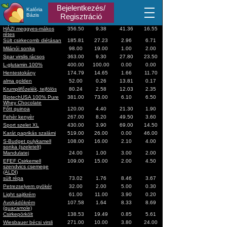
Bejelentkezés/
Kalória
Bázis
Regisztráció
HÁZI meggyes-mákos
356.50
9.38
41.36
16.55
rétes
Sült csirkecomb diétásan
185.81
27.23
2.96
6.71
Milánói sonka
98.00
19.00
1.00
2.00
Spar virslis rácsos
363.00
9.30
27.80
23.50
L-glutamin 100%
400.00
100.00
0.00
0.00
Hentestokány
174.79
14.65
1.66
11.70
alma golden
52.00
0.26
13.81
0.17
Krumplifőzelék, tejfölös
80.24
2.58
12.03
2.35
BiotechUSA 100% Pure
381.00
73.00
6.10
6.50
Whey Chocolate
Főtt quinoa
120.00
4.40
21.30
1.90
Fehèr kenyèr
267.00
8.20
49.50
3.60
Sport szelet XL
430.00
3.90
69.00
14.50
Karát paprikás szalámi
519.00
26.00
0.00
46.00
S-Budget pulykamell
108.00
16.00
2.10
4.00
sonka (szeletelt)
Mandulatej
24.00
1.00
3.00
2.00
EFEF Csirkemell
109.00
15.00
2.00
4.50
szendvics csemege
(ALDI)
sült répa
73.02
1.76
8.46
3.67
Petrezselyem gyökér
32.00
2.00
5.00
0.30
Light sajtkrém
61.00
11.00
3.90
0.20
Avokádókrém
107.58
1.64
8.33
8.69
(guacamole)
Csirkepörkölt
138.53
19.49
0.85
5.61
Wiesbauer bécsi virsli
271.00
10.00
3.80
24.00