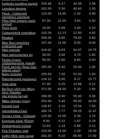
hajdinás rusztikus bagett
235.48
9.27
44.36
2.58
Lekváros derelye
202.00
5.50
40.40
1.50
Pikok - Csirkemell
110.00
14.00
2.40
4.90
szendvics csemege
Pilos High protein natúr
67.00
11.00
3.60
0.40
joghurt
Piros retek
16.00
0.68
3.40
0.10
Csirkepörkölt nokedlival
143.26
12.13
12.50
4.62
Rizsliszt
359.00
6.90
79.40
0.60
Mizo Boci tejszínes
157.00
11.00
8.00
9.00
ömlesztett sajt
Házi granola
416.02
8.83
54.67
16.75
Mizo laktózmentes tej
56.00
3.00
4.70
2.80
Fevita ínyenc
56.00
2.60
9.60
0.00
zöldségkeverék (mirelit)
Fehér kenyér (Spar házi
265.00
8.50
53.00
1.60
jellegű vekni)
Bajor rozscipó
255.00
7.00
51.00
1.00
Rakottkrumpli gazdagon
218.22
8.60
9.17
15.77
Gála alma
57.00
0.25
13.68
0.12
BioTech USA Iso Whey
372.00
84.00
5.20
1.60
Zero Tiramisu
vita korpás kenyér
269.00
9.30
55.30
9.30
Milka mmmax (oreo)
552.00
5.40
56.00
34.00
krumpli püré
136.87
2.10
15.54
7.50
mézeskalács-házi
360.74
7.77
58.25
11.47
Soma's Orda - Ordasajt
125.00
15.00
5.59
3.75
Espresso kávé (főzött)
9.00
0.12
1.67
0.18
Zöldségleves hússal
13.63
2.19
0.88
0.12
Pick Pickolino virsli
219.00
13.00
1.20
18.00
gullón fibre zero sugar
431.00
6.10
65.00
17.00