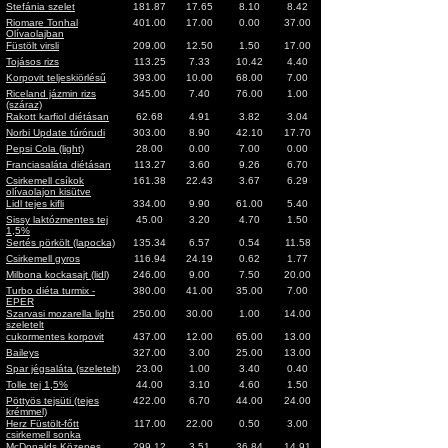
Stefánia szelet
181.87
17.65
8.10
8.42
Riomare Tonhal
401.00
17.00
0.00
37.00
Olívaolajban
Füstölt virsli
209.00
12.50
1.50
17.00
Tojásos rizs
113.25
7.33
10.42
4.40
Korpovit teljeskiörlésű
393.00
10.00
68.00
7.00
Riceland jázmin rizs
345.00
7.40
76.00
1.00
(száraz)
Rakott karfiol diétásan
62.68
4.91
3.82
3.04
Norbi Update túrórudi
303.00
8.90
42.10
17.70
Pepsi Cola (light)
28.00
0.00
7.00
0.00
Franciasaláta diétásan
113.27
3.60
9.26
6.70
Csirkemell csíkok
161.38
22.43
3.67
6.29
olívaolajon kisütve
Lidl tejes kifli
334.00
9.90
61.00
5.40
Sissy laktózmentes tej
45.00
3.20
4.70
1.50
1,5%
Sertés pörkölt (lapocka)
135.34
6.57
0.54
11.58
Csirkemell gyros
116.94
24.19
0.62
1.77
Milbona kockasajt (lidl)
246.00
9.00
7.50
20.00
Turbo diéta turmix -
380.00
41.00
35.00
7.00
EPER
Szarvasi mozarella light
250.00
30.00
1.00
14.00
szeletelt
cukormentes korpovit
437.00
12.00
65.00
13.00
Baileys
327.00
3.00
25.00
13.00
Spar jégsaláta (szeletelt)
23.00
1.00
3.40
0.40
Tolle tej 1,5%
44.00
3.10
4.60
1.50
Pöttyös tejsüti (tejes
422.00
6.70
44.00
24.00
krémmel)
Herz Füstölt-főtt
117.00
22.00
0.50
3.00
csirkemell sonka
McDonalds Közepes
299.12
3.51
36.84
14.91