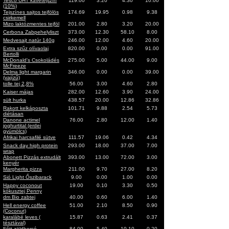
Tesco UHT kávétejszín
119.00
3.20
4.30
10.00
(10%)
Tejszínes sajtos tejfölös
174.69
19.95
0.98
9.38
csirkemell
Mizo laktózmentes tejföl
201.00
2.80
3.20
20.00
Cerbona Zabpehelyliszt
373.00
12.30
58.10
8.00
Medvesajt natúr 140g
246.00
12.00
4.60
20.00
Extra szűz olívaolaj
820.00
0.00
0.00
91.00
Bertolli
McDonald's Csokoládés
275.00
5.00
44.00
9.00
McFreeze
Delma light margarin
346.00
0.00
0.00
39.00
(vajízű)
tolle tej 2,8%
56.00
3.00
4.60
2.80
Kaiser májas
282.00
12.60
3.90
24.00
sült hurka
438.57
20.00
12.86
32.86
Rakott kelkáposzta
101.71
9.88
2.54
5.73
diétásan
Danone actimel
76.00
2.80
12.00
1.40
joghurtital (erdei
gyümölcs)
Afrikai harcsafilé sütve
111.57
19.06
0.42
4.34
Snack day high protein
293.00
18.00
37.00
7.00
wrap
Abonett Pizzás extrudált
393.00
13.00
72.00
3.00
kenyér
Margherita pizza
211.00
9.70
27.00
8.20
Sió Light Őszibarack
9.00
0.00
1.00
0.00
Happy coconout
19.00
0.10
3.30
0.50
kókusztej Penny
dm Bio zabtej
40.00
0.60
6.00
1.40
Hell energy coffee
51.00
2.10
8.50
0.90
(Coconut)
karalábé leves (
15.87
0.63
2.41
0.37
tésztával)
Főtt zöldborsó
84.00
5.40
10.10
0.20