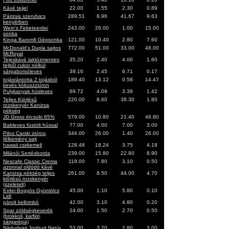
Kávé tejjel
22.00
1.55
2.30
0.89
Párizsis szendvics
289.51
8.96
41.67
9.63
kenyérben
Wein's Feketeerdei
243.00
26.00
1.00
15.00
sonka
Kinga Baromfi Gépsonka
121.00
10.40
2.80
7.60
McDonald's Dupla sajtos
772.00
51.00
33.00
48.00
McRoyal
Tejeskávé laktózmentes
35.20
2.40
4.00
1.60
tejből cukor nélkül
sárgaborsóleves
39.16
2.45
6.71
0.17
tojásrántotta 2 tojásból
189.40
13.12
0.58
14.47
kevés kókuszzsíron
Pulykanyak húsleves
69.72
4.09
3.38
1.42
Teljes Kiörlésű
220.00
8.60
38.30
1.80
rozskenyér Kanizsa
pékség
JD Gross étcsoki 85%
579.00
10.80
21.40
46.80
Bableves füstölt hússal
77.00
4.00
7.00
3.00
Pilos Carski zsíros,
344.00
26.00
1.40
26.00
félkemény sajt
hawaii csirkemell
128.48
18.24
3.75
4.18
Milánói Sertésborda
239.00
15.80
22.80
8.90
Nescafe Classic Crema
118.00
7.80
3.10
0.50
azonnal oldódó kávé
Kanizsa pékség teljes
261.00
8.50
44.00
4.70
kiőrlésű rozskenyér
(szeletelt)
Erdei Bogyós Gyümölcs
45.00
1.10
5.80
0.10
Lidl
párolt kelbimbó
42.00
3.10
4.80
0.20
Spar zöldségkeverék
24.00
1.50
2.70
0.50
(brokkoli, karfiol,
sárgarépa)
Nádudvari Joghurt Natúr
53.00
3.20
2.80
3.00