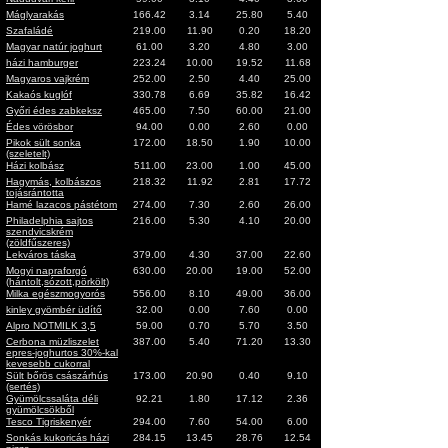
Máglyarakás
166.42
3.14
25.80
5.40
Szafaládé
219.00
11.90
0.20
18.20
Magyar natúr joghurt
61.00
3.20
4.80
3.00
házi hamburger
223.24
10.00
19.52
11.68
Magyaros vajkrém
252.00
2.50
4.40
25.00
Kakaós kuglóf
330.78
6.69
35.82
16.42
Győri édes zabkeksz
465.00
7.50
60.00
21.00
Édes vörösbor
94.00
0.00
2.60
0.00
Pikok sült sonka
172.00
18.50
1.90
10.00
(szeletelt)
Házi kolbász
511.00
23.00
1.00
45.00
Hagymás, kolbászos
218.32
11.92
2.81
17.72
tojásrántotta
Hamé lazacos pástétom
274.00
7.30
2.60
26.00
Philadelphia sajtos
216.00
5.30
4.10
20.00
szendvicskrém
(zöldfűszeres)
Lekváros táska
379.00
4.30
37.00
22.60
Mogyi napraforgó
630.00
20.00
19.00
52.00
(hántolt,sózott,pörkölt)
Milka egészmogyorós
556.00
8.10
49.00
36.00
kinley gyömbér üdítő
32.00
0.00
7.60
0.00
Alpro NOTMILK 3,5
59.00
0.70
5.70
3.50
Cerbona müzliszelet
387.00
5.40
71.20
13.30
epres-joghurtos 30%-kal
kevesebb cukorral
Sült bőrös császárhús
173.00
20.90
0.40
9.10
(sertés)
Gyümölcssaláta déli
92.21
1.80
17.12
2.36
gyümölcsökből
Tesco Tigriskenyér
294.00
7.60
54.00
6.00
Sonkás kukoricás házi
284.15
13.45
28.76
12.54