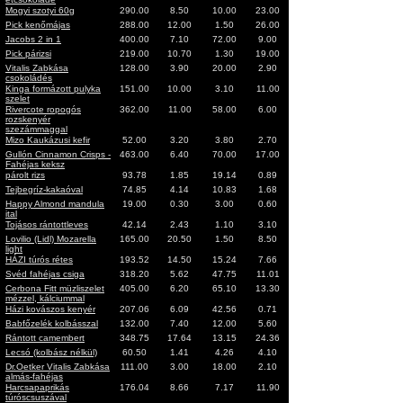
Mogyi szotyi 60g
290.00
8.50
10.00
23.00
Pick kenőmájas
288.00
12.00
1.50
26.00
Jacobs 2 in 1
400.00
7.10
72.00
9.00
Pick párizsi
219.00
10.70
1.30
19.00
Vitalis Zabkása
128.00
3.90
20.00
2.90
csokoládés
Kinga formázott pulyka
151.00
10.00
3.10
11.00
szelet
Rivercote ropogós
362.00
11.00
58.00
6.00
rozskenyér
szezámmaggal
Mizo Kaukázusi kefir
52.00
3.20
3.80
2.70
Gullón Cinnamon Crisps -
463.00
6.40
70.00
17.00
Fahéjas keksz
párolt rizs
93.78
1.85
19.14
0.89
Tejbegríz-kakaóval
74.85
4.14
10.83
1.68
Happy Almond mandula
19.00
0.30
3.00
0.60
ital
Tojásos rántottleves
42.14
2.43
1.10
3.10
Lovilio (Lidl) Mozarella
165.00
20.50
1.50
8.50
light
HÁZI túrós rétes
193.52
14.50
15.24
7.66
Svéd fahéjas csiga
318.20
5.62
47.75
11.01
Cerbona Fitt müzliszelet
405.00
6.20
65.10
13.30
mézzel, kálciummal
Házi kovászos kenyér
207.06
6.09
42.56
0.71
Babfőzelék kolbásszal
132.00
7.40
12.00
5.60
Rántott camembert
348.75
17.64
13.15
24.36
Lecsó (kolbász nélkül)
60.50
1.41
4.26
4.10
Dr.Oetker Vitalis Zabkása
111.00
3.00
18.00
2.10
almás-fahéjas
Harcsapaprikás
176.04
8.66
7.17
11.90
túróscsuszával