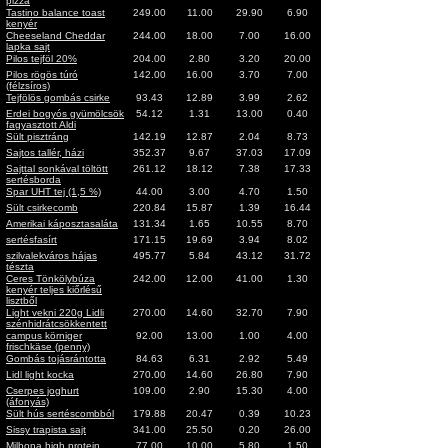
pizza
Tastino balance toast
249.00
11.00
29.90
6.90
kenyér
Cheeseland Cheddar
244.00
18.00
7.00
16.00
lapka sajt
Pilos tejföl 20%
204.00
2.80
3.20
20.00
Pilos rögös túró
142.00
16.00
3.70
7.00
(félzsíros)
Tejfölös gombás csirke
93.43
12.89
3.99
2.62
Erdei bogyós gyümölcsök
54.12
1.31
13.00
0.40
fagyasztott Aldi
Sült pisztráng
142.19
12.87
2.04
8.73
Sajtos tallér, házi
352.37
9.67
37.03
17.09
Sajttal sonkával töltött
261.12
18.12
7.38
17.33
sertésborda
Spar UHT tej (1,5 %)
44.00
3.00
4.70
1.50
Sült csirkecomb
220.84
15.87
1.39
16.44
Amerikai káposztasaláta
131.34
1.65
10.55
8.70
sertésfasírt
171.15
19.69
3.94
8.02
szilvalekváros hájas
495.77
5.84
43.12
31.72
tészta
Ceres Tönkölybúza
242.00
12.00
41.00
1.30
kenyér teljes kiőrlésű
lisztből
Light vekni 220g Lidli
270.00
14.60
32.70
7.90
szénhidrátcsökkentett
campus körniger
92.00
13.00
1.00
4.00
frischkäse (penny)
Gombás tojásrántotta
84.63
6.31
2.92
5.49
Lidl light kocka
270.00
14.60
26.80
7.90
Cserpes joghurt
109.00
2.90
15.30
4.00
(áfonyás)
Sült hús sertéscombból
179.88
20.47
0.39
10.23
Sissy trapista sajt
341.00
25.50
0.20
26.00
Milbona high protein
77.00
10.00
5.80
1.50