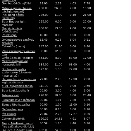
Gombapörkölt tejföllel
93.90
2.33
4.63
7.78
Milbona gratin cheese
258.00
26.00
2.00
15.90
mix light (grated)
Pick borjú párizsi
235.00
11.00
0.40
21.00
(szeletelt)
Spar Budget light
225.00
0.00
0.00
25.00
margarin
Mogyi pisztácia
650.00
13.46
9.00
33.00
(pörkölt,sós)
Párolt répa
40.00
0.00
8.00
0.00
Gyümölcsleves almával,
32.49
0.28
6.94
0.51
szilvával
Csirkehús (nyers)
147.00
21.30
0.00
6.40
Pilos zsirszegeny krémes
88.00
12.00
3.20
3.00
túró
Győri Édes Jó Reggelt!
464.00
8.00
68.00
17.00
Mézzel-mogyoróval
nosztalgia kifli
334.00
11.00
63.00
4.00
Bonbonetti zselés
377.00
1.30
72.80
8.00
szaloncukor (citrom és
narancs ízű)
Danone könnyű és finom
79.00
2.90
12.30
2.00
joghurt citromos
eFeF pulykamell sonka
111.00
18.90
0.90
3.50
Spar kaukázusi kefir
59.00
3.00
4.60
3.00
Telemea sajt
270.00
19.40
0.00
20.40
Frankfurti leves diétásan
30.04
1.01
2.20
1.89
Ecetes Uborkasaláta
50.00
1.00
11.00
0.10
Gyöngyhagyma
36.00
8.10
0.00
8.10
főtt krumpli
79.04
2.23
17.27
0.25
Csirkemáj pörkölt
150.35
14.81
4.61
8.07
Toppo Mediterrán mix -
30.59
1.80
4.40
0.20
friss salátakeverék (Lidl)
BioTechUSA Nitro Pure
382.00
74.00
6.80
6.00