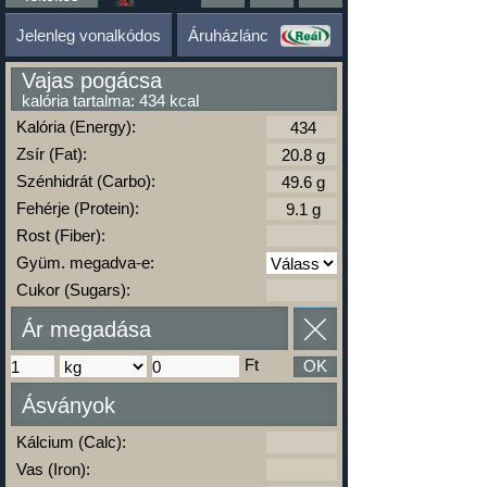
Jelenleg vonalkódos
Áruházlánc
Vajas pogácsa
kalória tartalma: 434 kcal
Kalória (Energy):
Zsír (Fat):
Szénhidrát (Carbo):
Fehérje (Protein):
Rost (Fiber):
Gyüm. megadva-e:
Cukor (Sugars):
Ár megadása
Ft
OK
Ásványok
Kálcium (Calc):
Vas (Iron):