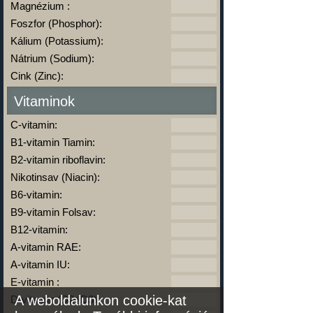
Magnézium :
Foszfor (Phosphor):
Kálium (Potassium):
Nátrium (Sodium):
Cink (Zinc):
Vitaminok
C-vitamin:
B1-vitamin Tiamin:
B2-vitamin riboflavin:
Nikotinsav (Niacin):
B6-vitamin:
B9-vitamin Folsav:
B12-vitamin:
A-vitamin RAE:
A-vitamin IU:
E-vitamin :
A weboldalunkon cookie-kat
D-vitamin (D2+D3):