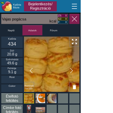
Bejelentkezés/
Kalória
MA
Bázis
Regisztráció
ZS:
0
Vajas pogácsa
SZ:
0
kcal
F:
0
Napló
Fórum
Adatok
Kalória
434
Zsír
20.8 g
Szénhidrát
49.6 g
Fehérje
9.1 g
Rost
Ikonnak
Cukor
beállít
Ételfotó
feltöltés
Címke fotó
feltöltés