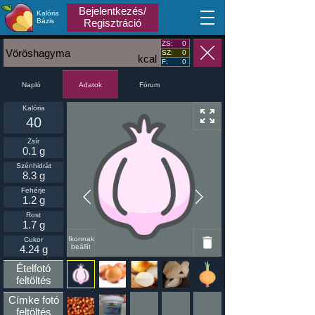
Bejelentkezés/
Kalória
MA
Bázis
Regisztráció
ZS:
0
Vöröshagyma
SZ:
0
kcal
F:
0
Napló
Fórum
Adatok
Kalória
40
Zsír
0.1 g
Szénhidrát
8.3 g
Fehérje
1.2 g
Rost
1.7 g
Ikonnak
Cukor
beállít
4.24 g
Ételfotó
feltöltés
Címke fotó
feltöltés