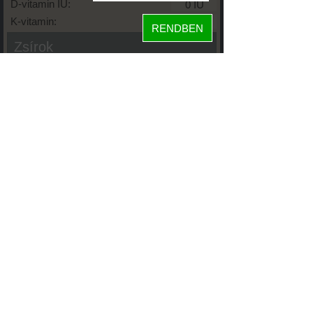
D-vitamin IU:
K-vitamin:
RENDBEN
Zsírok
Telített zsírsav:
Egysz. telítetlen:
Többsz. telitetlen:
Transzzsír:
Koleszterin:
Koffein (Caffeine):
Glikémiás index:
Tápanyageloszlás
fehérje
86%
szénhidrát
13%
zsír