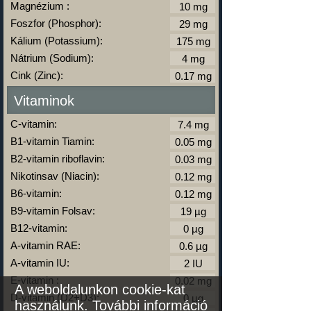
Magnézium :
Foszfor (Phosphor):
Kálium (Potassium):
Nátrium (Sodium):
Cink (Zinc):
Vitaminok
C-vitamin:
B1-vitamin Tiamin:
B2-vitamin riboflavin:
Nikotinsav (Niacin):
B6-vitamin:
B9-vitamin Folsav:
B12-vitamin:
A-vitamin RAE:
A-vitamin IU:
E-vitamin :
A weboldalunkon cookie-kat
D-vitamin (D2+D3):
használunk.
További információ