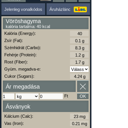
Jelenleg vonalkódos
Áruházlánc
Vöröshagyma
kalória tartalma: 40 kcal
Kalória (Energy):
Zsír (Fat):
Szénhidrát (Carbo):
Fehérje (Protein):
Rost (Fiber):
Gyüm. megadva-e:
Cukor (Sugars):
Ár megadása
Ft
OK
Ásványok
Kálcium (Calc):
Vas (Iron):