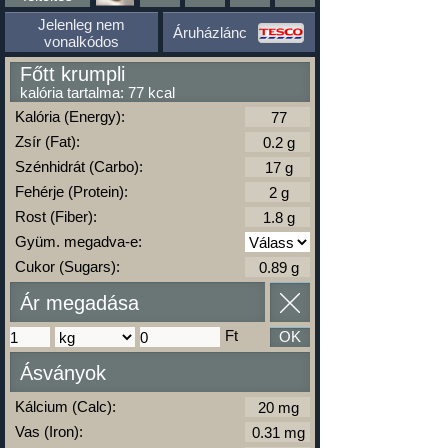
Jelenleg nem
Áruházlánc
vonalkódos
Főtt krumpli
kalória tartalma: 77 kcal
Kalória (Energy):
Zsír (Fat):
Szénhidrát (Carbo):
Fehérje (Protein):
Rost (Fiber):
Gyüm. megadva-e:
Cukor (Sugars):
Ár megadása
Ft
OK
Ásványok
Kálcium (Calc):
Vas (Iron):