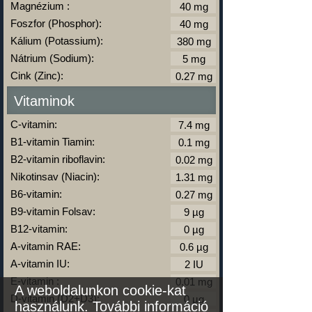
Magnézium :
Foszfor (Phosphor):
Kálium (Potassium):
Nátrium (Sodium):
Cink (Zinc):
Vitaminok
C-vitamin:
B1-vitamin Tiamin:
B2-vitamin riboflavin:
Nikotinsav (Niacin):
B6-vitamin:
B9-vitamin Folsav:
B12-vitamin:
A-vitamin RAE:
A-vitamin IU:
E-vitamin :
A weboldalunkon cookie-kat
D-vitamin (D2+D3):
használunk.
További információ