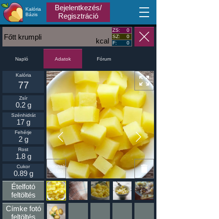
Bejelentkezés/
Kalória
MA
Bázis
Regisztráció
ZS:
0
Főtt krumpli
SZ:
0
kcal
F:
0
Napló
Fórum
Adatok
Kalória
77
Zsír
0.2 g
Szénhidrát
17 g
Fehérje
2 g
Rost
1.8 g
Ikonnak
Cukor
beállít
0.89 g
Ételfotó
feltöltés
Címke fotó
feltöltés