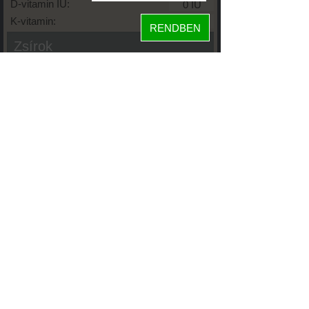
D-vitamin IU:
K-vitamin:
RENDBEN
Zsírok
Telített zsírsav:
Egysz. telítetlen:
Többsz. telitetlen:
Transzzsír:
Koleszterin:
Koffein (Caffeine):
Glikémiás index:
Tápanyageloszlás
fehérje
89%
10%
szénhidrát
zsír