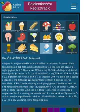
Bejelentkezés/
Kalória
Bázis
Regisztráció
Kalóriatáblázat
Gyorsfagyasztott,
Gabona, mag,
dobozos, konzerv
Összes kategória
Fagylalt, jégkrém
örlemény
Gomba
étel
Gyümölcs
Hús,
Hal
húskészítmény
Ital
Készétel
Köret
Leves
Pékáru, édesség,
sütemény, rágcsa,
Olaj, zsíradék
tészta
Sajt
Tejtermék
Tojás
Zöldség, fűszer
KALÓRIATÁBLÁZAT:
Tejtermék
A tejben és a tejtermékekben szénhidrátként természetes formában főként
tejcukor (laktóz) található, amely a tej természetes, édeskés ízét adja. A tej,
tejföl, joghurt, kefír 3,4%-a, a túró 16%-a, a sajt 20-30%-a fehérje, mely kitűnő
minőségű és jól hasznosul. Zsírtartalmuk változó, a tej (2,8%-os, 1,5%-os, 3,5%-
os), a joghurtok, kefirek (0,1-3,6%-os) és tejföl (10-20%-os) esetében is széles
a választék, míg tehéntúróknál, sajtoknál zsírszegény, félzsíros és zsíros
termékeket különböztethetünk meg. Ásványi anyagok tekintetében a kalciumot
emelhetjük ki (melynek teljes napi szükségletünk 60-70%-át fél liter tej, míg 20-
50%-át sajttól függően 5 dkg sajt is fedezheti), de említésre méltó még a
magnézium, foszfor, cink vagy nátrium tartalmuk is. Vitaminok közül jelentős a D-
vitamin, amely elengedhetetlen a kalcium felszívódásához, valamint az A-, a B1-,
a B2- és a B12-vitaminok sem elhanyagolhatóak.