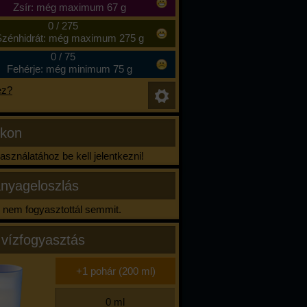
Zsír: még maximum 67 g
0
/
275
zénhidrát: még maximum 275 g
0
/
75
Fehérje: még minimum 75 g
ez?
ikon
sználatához be kell jelentkezni!
nyageloszlás
nem fogyasztottál semmit.
 vízfogyasztás