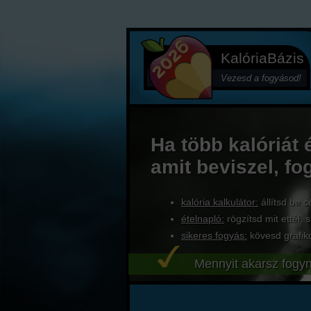
KalóriaBázis
Vezesd a fogyásod!
Ha több kalóriát 
amit beviszel, fo
kalória kalkulátor:
állítsd be c
ételnapló:
rögzítsd mit ettél, s
sikeres fogyás:
kövesd grafik
Mennyit akarsz fogyn