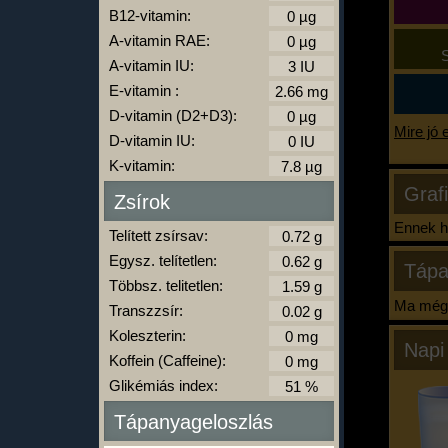
B12-vitamin:
A-vitamin RAE:
S
A-vitamin IU:
E-vitamin :
D-vitamin (D2+D3):
Mire jó 
D-vitamin IU:
K-vitamin:
Graf
Zsírok
Ennek ha
Telített zsírsav:
Egysz. telítetlen:
Tápa
Többsz. telitetlen:
Ma még 
Transzzsír:
Koleszterin:
Napi
Koffein (Caffeine):
Glikémiás index:
Tápanyageloszlás