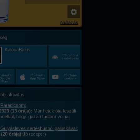
ség
KalóriaBázis
FB csoport
csatlakozás
Értékeld
Értékeld
YouTube
Google
App Store
csatorna
Play
bbi aktivitás
 Paradicsom:
2323 (13 órája):
Már hetek óta feszült
anélkül, hogy igazán tudtam volna,
alán a munkahelyi hajtás, talán az, hogy
ncas éveim közepén egyszer csak
 Gulyásleves sertéshúsból galuskával:
 körülöttem minden, ami régen izgalmas
(20 órája):
Jó recept :)
hétvégék már nem jelentettek semmit, a