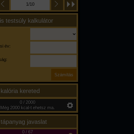
1/10
is testsúly kalkulátor
si év:
ág:
 kalória kereted
0 / 2000
Még 2000 kcal-t ehetsz ma.
 tápanyag javaslat
0
/
67