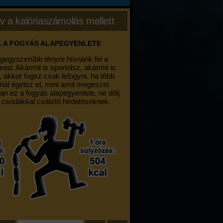
v a kalóriaszámolás mellett
. A FOGYÁS ALAPEGYENLETE
egegyszerűbb tényre hívnánk fel a
med. Akármit is sportolsz, akármit is
, akkor fogsz csak lefogyni, ha több
riát égetsz el, mint amit megeszel.
an ez a fogyás alapegyenlete, ne dőlj
 csodákkal csábító hirdetéseknek.