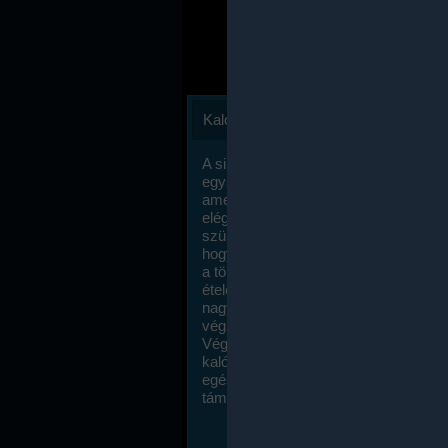
Kalóriaszámlálás
A sikeres fogyás titka valójában igen
egyszerű: égess több energiát, mint
amennyit beviszel. Természetesen e
elég nagy fegyelemre és akaraterőre
szükség, de meglepődve fogod tapasz
hogy a kalóriaszámolás mennyire ru
a többi diétához képest. Itt nincsenek ti
ételek és a megengedett kalóriabevite
nagymértékben növelheted ha testmo
végzel.
Végül, de nem utolsó sorban, a
kalóriaszámolás módszerét a legtöbb
egészségügyi szakorvos ajánlja és
támogatja.
To