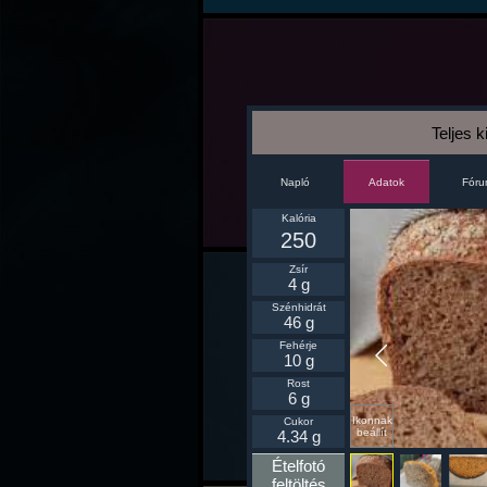
Teljes 
Napló
Fór
Adatok
Kalória
250
Zsír
4 g
Szénhidrát
46 g
Fehérje
10 g
Rost
6 g
Ikonnak
Cukor
beállít
4.34 g
Ételfotó
feltöltés