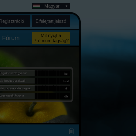
Magyar
Regisztráció
Elfelejtett jelszó
Mit nyújt a
Fórum
Prémium tagság?
Tagok összfogyása:
kg
Ma bevitt összkcal:
kcal
Mai napon aktív tagok:
fő
Kereshető ételek:
db