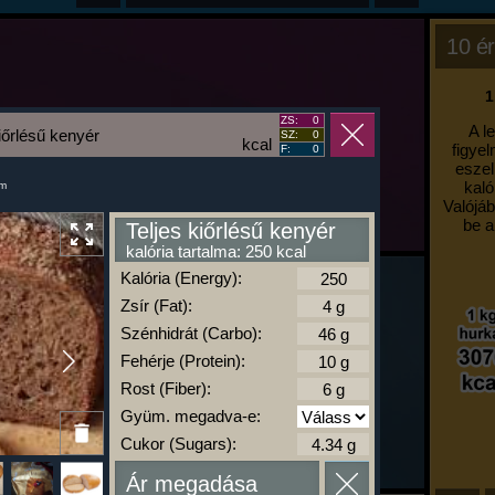
10 ér
1
ZS:
0
A l
kiőrlésű kenyér
SZ:
0
kcal
figyel
F:
0
eszel
kaló
um
Valójáb
be a
Teljes kiőrlésű kenyér
kalória tartalma: 250 kcal
Kalória (Energy):
Zsír (Fat):
Szénhidrát (Carbo):
Fehérje (Protein):
Rost (Fiber):
Gyüm. megadva-e:
Cukor (Sugars):
Ár megadása