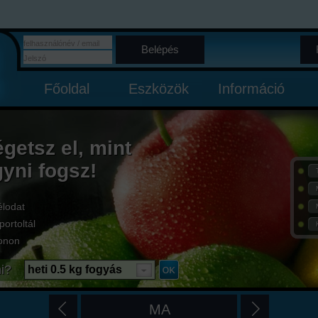
Belépés
Főoldal
Eszközök
Információ
égetsz el, mint
gyni fogsz!
élodat
portoltál
onon
i?
heti 0.5 kg fogyás
MA