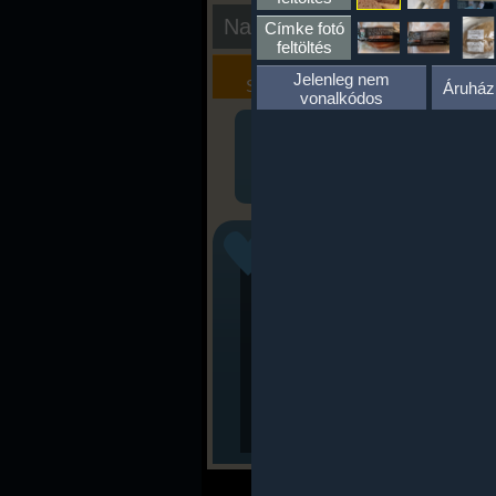
Nap kiértékelése
Címke fotó
feltöltés
Kalória
Szöveges
Jelenleg nem
Szimulátor
Értékelés
Áruház
vonalkódos