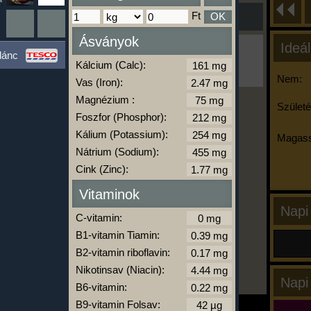
Ft
OK
Ásványok
Ideál
Ha ma már nem eszel/sportolsz többet,
lánc
kattints a kiértékelésre!
Kálcium (Calc):
A Kalória Szimulátor Prémium funkció.
Nem:
Vas (Iron):
Magnézium :
Születé
Foszfor (Phosphor):
-
Kálium (Potassium):
Magass
Nátrium (Sodium):
Cink (Zinc):
kalóriabázis.hu
Vitaminok
Napi
C-vitamin:
B1-vitamin Tiamin:
B2-vitamin riboflavin:
Nikotinsav (Niacin):
Napi
B6-vitamin:
B9-vitamin Folsav: