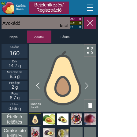
Bejelentkezés/
Kalória
MA
Bázis
Regisztráció
ZS:
0
Avokádó
SZ:
0
kcal
F:
0
Napló
Fórum
Adatok
Kalória
160
Zsír
14.7 g
Szénhidrát
8.5 g
Fehérje
2 g
Rost
6.7 g
Ikonnak
Cukor
beállít
0.66 g
Ételfotó
feltöltés
Címke fotó
feltöltés