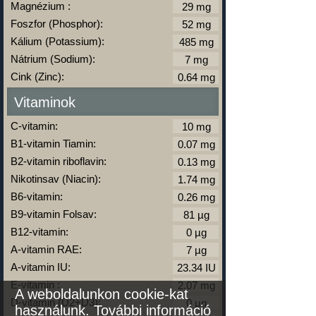
Magnézium :
Foszfor (Phosphor):
Kálium (Potassium):
Nátrium (Sodium):
Cink (Zinc):
Vitaminok
C-vitamin:
B1-vitamin Tiamin:
B2-vitamin riboflavin:
Nikotinsav (Niacin):
B6-vitamin:
B9-vitamin Folsav:
B12-vitamin:
A-vitamin RAE:
A-vitamin IU:
E-vitamin :
A weboldalunkon cookie-kat
D-vitamin (D2+D3):
használunk.
További információ