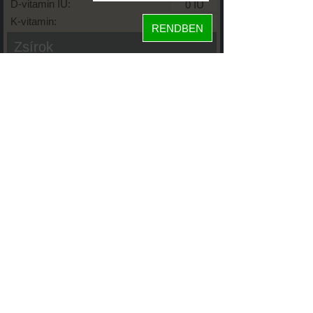
D-vitamin IU:
K-vitamin:
RENDBEN
Zsírok
Telített zsírsav:
Egysz. telítetlen:
Többsz. telitetlen:
Transzzsír:
Koleszterin:
Koffein (Caffeine):
Glikémiás index:
Tápanyageloszlás
58%
fehérje
8%
szénhidrát
34%
zsír