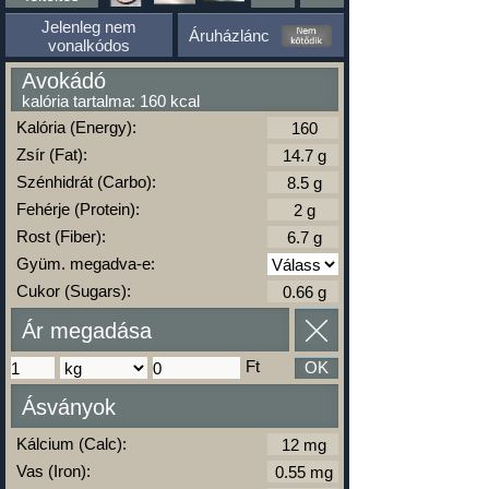
Jelenleg nem
Áruházlánc
vonalkódos
Avokádó
kalória tartalma: 160 kcal
Kalória (Energy):
Zsír (Fat):
Szénhidrát (Carbo):
Fehérje (Protein):
Rost (Fiber):
Gyüm. megadva-e:
Cukor (Sugars):
Ár megadása
Ft
OK
Ásványok
Kálcium (Calc):
Vas (Iron):