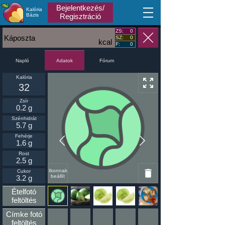
Bejelentkezés/
Kalória
MA
Bázis
Regisztráció
ZS:
0
Káposzta
SZ:
0
kcal
F:
0
Napló
Fórum
Adatok
Kalória
32
Zsír
0.2 g
Szénhidrát
5.7 g
Fehérje
1.6 g
Rost
2.5 g
Ikonnak
Cukor
beállít
3.2 g
Ételfotó
feltöltés
Címke fotó
feltöltés