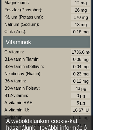
Magnézium :
Foszfor (Phosphor):
Kálium (Potassium):
Nátrium (Sodium):
Cink (Zinc):
Vitaminok
C-vitamin:
B1-vitamin Tiamin:
B2-vitamin riboflavin:
Nikotinsav (Niacin):
B6-vitamin:
B9-vitamin Folsav:
B12-vitamin:
A-vitamin RAE:
A-vitamin IU:
E-vitamin :
A weboldalunkon cookie-kat
D-vitamin (D2+D3):
használunk.
További információ