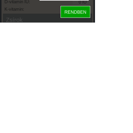
D-vitamin IU:
K-vitamin:
RENDBEN
Zsírok
Telített zsírsav:
Egysz. telítetlen:
Többsz. telitetlen:
Transzzsír:
Koleszterin:
Koffein (Caffeine):
Glikémiás index:
Tápanyageloszlás
fehérje
76%
szénhidrát
21%
zsír