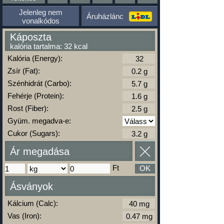
Jelenleg nem
Áruházlánc
vonalkódos
Káposzta
kalória tartalma: 32 kcal
Kalória (Energy):
Zsír (Fat):
Szénhidrát (Carbo):
Fehérje (Protein):
Rost (Fiber):
Gyüm. megadva-e:
Cukor (Sugars):
Ár megadása
Ft
OK
Ásványok
Kálcium (Calc):
Vas (Iron):