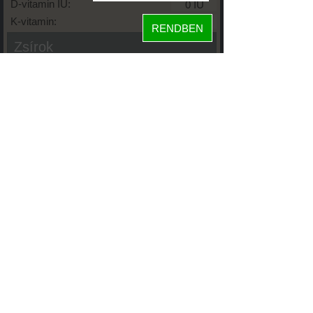
D-vitamin IU:
K-vitamin:
RENDBEN
Zsírok
Telített zsírsav:
Egysz. telítetlen:
Többsz. telitetlen:
Transzzsír:
Koleszterin:
Koffein (Caffeine):
Glikémiás index:
Tápanyageloszlás
fehérje
81%
4%
szénhidrát
15%
zsír