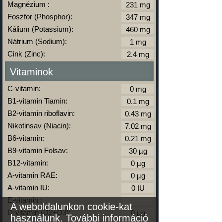
Magnézium :
Foszfor (Phosphor):
Kálium (Potassium):
Nátrium (Sodium):
Cink (Zinc):
Vitaminok
C-vitamin:
B1-vitamin Tiamin:
B2-vitamin riboflavin:
Nikotinsav (Niacin):
B6-vitamin:
B9-vitamin Folsav:
B12-vitamin:
A-vitamin RAE:
A-vitamin IU:
E-vitamin :
A weboldalunkon cookie-kat
D-vitamin (D2+D3):
használunk.
További információ