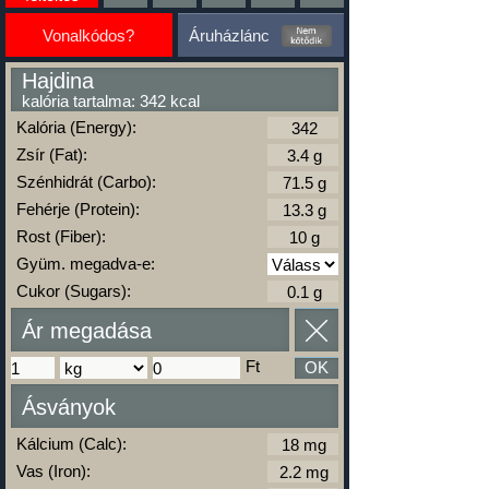
Vonalkódos?
Áruházlánc
Hajdina
kalória tartalma: 342 kcal
Kalória (Energy):
Zsír (Fat):
Szénhidrát (Carbo):
Fehérje (Protein):
Rost (Fiber):
Gyüm. megadva-e:
Cukor (Sugars):
Ár megadása
Ft
OK
Ásványok
Kálcium (Calc):
Vas (Iron):