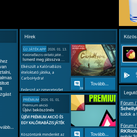
Hírek
Közös
ÚJ JÁTÉK APP
2026. 01. 13.
KalóriaBázis oktató játé...
Ismerd meg játsszva ...
hhez
 van
Elkészült a KalóriaBázis
talni,
ételoktató játéka, a
galmas
CarboHydra!
ltott
Tovább...
lt
39
Fejleszd az ismereteidet
Legutó
zgást
játékosan!
PRÉMIUM
2026. 01. 01.
Küzdj meg a rettenetes
Fórum /
Prémium akció
szén-hidrákkal, találd meg
Schelly
Újévi beköszönés
a gyenge pointjaikat. Ha a
tudok a 
ÚJÉVI PRÉMIUM AKCIÓ ÉS
tápanyagok terén még
mert ina
EGY KALÓRIABÁZIS JÁTÉK
kezdő vagy, akkor a
rendelé
Fórum /
vább...
vonalkód
leggyakoribb ételeken
RKRichi
Tovább...
Köszöntünk mindenkit az
Azóta te
gyakorolhatsz és játékosan
pohár 3