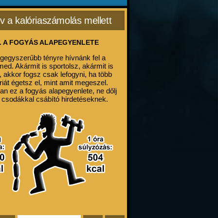
v a kalóriaszámolás mellett
. A FOGYÁS ALAPEGYENLETE
egegyszerűbb tényre hívnánk fel a
med. Akármit is sportolsz, akármit is
, akkor fogsz csak lefogyni, ha több
riát égetsz el, mint amit megeszel.
an ez a fogyás alapegyenlete, ne dőlj
 csodákkal csábító hirdetéseknek.