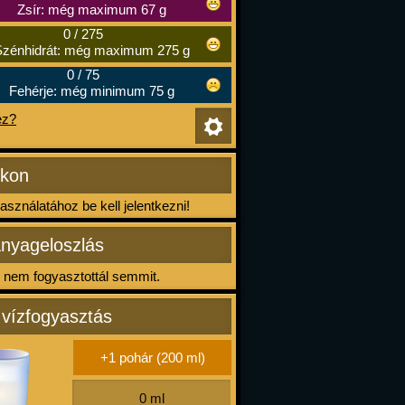
Zsír: még maximum 67 g
0
/
275
zénhidrát: még maximum 275 g
0
/
75
Fehérje: még minimum 75 g
ez?
ikon
sználatához be kell jelentkezni!
nyageloszlás
nem fogyasztottál semmit.
 vízfogyasztás