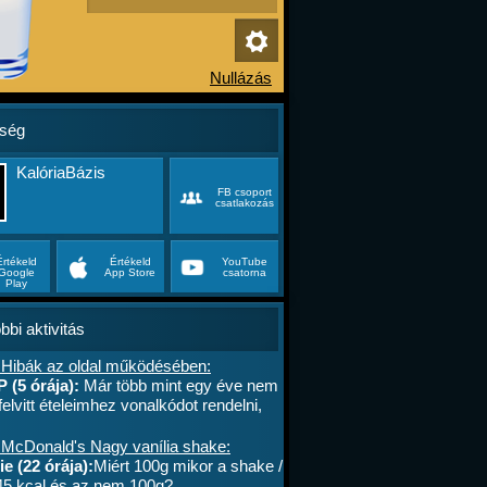
ség
KalóriaBázis
FB csoport
csatlakozás
Értékeld
Értékeld
YouTube
Google
App Store
csatorna
Play
bbi aktivitás
 Hibák az oldal működésében:
P (5 órája):
Már több mint egy éve nem
felvitt ételeimhez vonalkódot rendelni,
ktív az ablak. Az áruház lánchoz
s megy. A mások által megadott
 McDonald's Nagy vanília shake:
okat le tudom olvasni , jól működik. .
e (22 órája):
Miért 100g mikor a shake /
lefont cseréltem, a legújabb android fut,
45 kcal és az nem 100g?