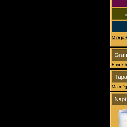
S
Mire jó 
Graf
Ennek ha
Tápa
Ma még 
Napi