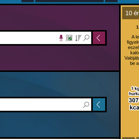
10 ér
1
A l
figyel
eszel
kaló
Valójáb
be a