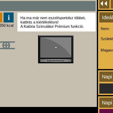
Ideál
Ha ma már nem eszel/sportolsz többet,
kattints a kiértékelésre!
A Kalória Szimulátor Prémium funkció.
Nem:
Születé
-
Magass
kalóriabázis.hu
Napi
Napi