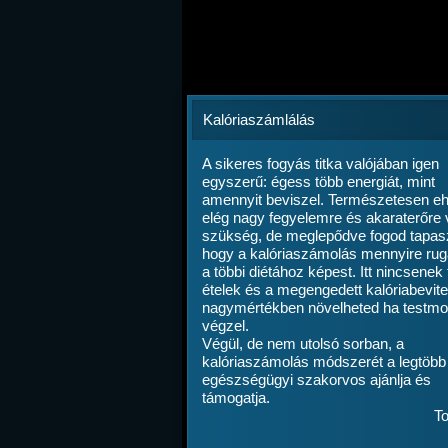
Kalóriaszámlálás
A sikeres fogyás titka valójában igen
egyszerű: égess több energiát, mint
amennyit beviszel. Természetesen e
elég nagy fegyelemre és akaraterőre
szükség, de meglepődve fogod tapasz
hogy a kalóriaszámolás mennyire ru
a többi diétához képest. Itt nincsenek ti
ételek és a megengedett kalóriabevite
nagymértékben növelheted ha testmo
végzel.
Végül, de nem utolsó sorban, a
kalóriaszámolás módszerét a legtöbb
egészségügyi szakorvos ajánlja és
támogatja.
To