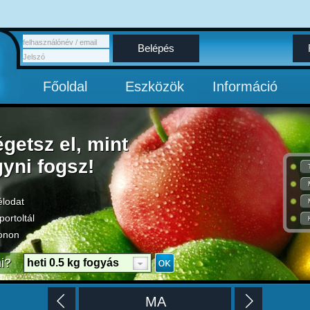
Belépés
Főoldal
Eszközök
Információ
égetsz el, mint
gyni fogsz!
élodat
portoltál
onon
i?
heti 0.5 kg fogyás
MA