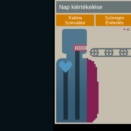
Nap kiértékelése
Kalória
Szöveges
Szimulátor
Értékelés