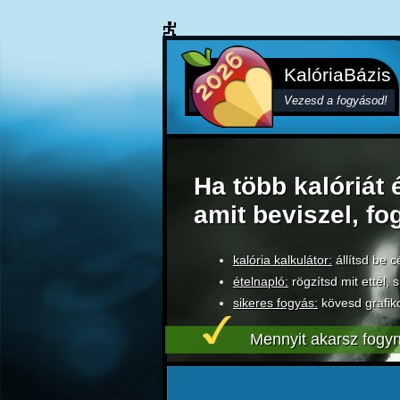
KalóriaBázis
Vezesd a fogyásod!
Ha több kalóriát 
amit beviszel, fo
kalória kalkulátor:
állítsd be c
ételnapló:
rögzítsd mit ettél, s
sikeres fogyás:
kövesd grafik
Mennyit akarsz fogyn