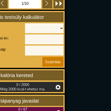
1/10
is testsúly kalkulátor
si év:
ág:
 kalória kereted
0 / 2000
Még 2000 kcal-t ehetsz ma.
 tápanyag javaslat
0
/
67