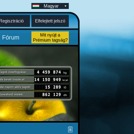
Magyar
Regisztráció
Elfelejtett jelszó
Mit nyújt a
Fórum
Prémium tagság?
Tagok összfogyása:
kg
Ma bevitt összkcal:
kcal
Mai napon aktív tagok:
fő
Kereshető ételek:
db