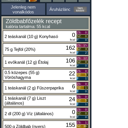
Jelenleg nem
Áruházlánc
vonalkódos
Zöldbabfőzelék recept
kalória tartalma: 55 kcal
ZS:
0
0
2 teáskanál (10 g) Konyhasó
SZ:
0
kcal
F:
0
ZS:
15
162
75 g Tejföl (20%)
SZ:
3
kcal
F:
2
ZS:
12
106
1 evőkanál (12 g) Étolaj
SZ:
0
kcal
F:
0
ZS:
0
0.5 közepes (55 g)
22
SZ:
5
Vöröshagyma
kcal
F:
1
ZS:
0
6
1 teáskanál (2 g) Fűszerpaprika
SZ:
1
kcal
F:
0
ZS:
0
1 teáskanál (7 g) Liszt
24
SZ:
5
(általános)
kcal
F:
1
ZS:
0
0
2 dl (200 g) Víz (általános)
SZ:
0
kcal
F:
0
ZS:
1
155
500 g Zöldbab (nyers)
SZ:
36