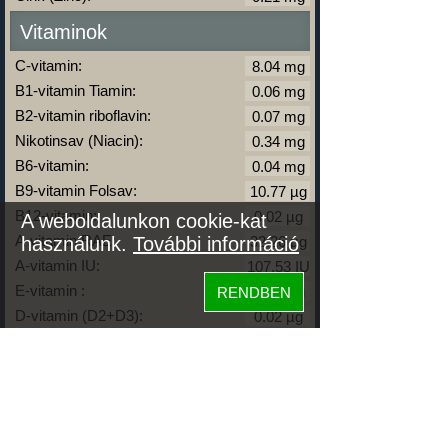
Vitaminok
C-vitamin:
B1-vitamin Tiamin:
B2-vitamin riboflavin:
Nikotinsav (Niacin):
B6-vitamin:
B9-vitamin Folsav:
B12-vitamin:
A weboldalunkon cookie-kat
A-vitamin RAE:
használunk.
További információ
A-vitamin IU:
E-vitamin :
RENDBEN
D-vitamin (D2+D3):
D-vitamin IU:
K-vitamin:
Zsírok
Telített zsírsav: