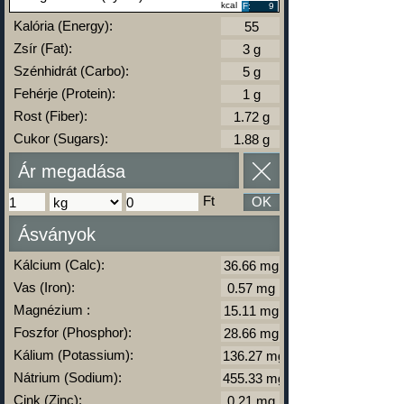
kcal
F:
9
Kalória (Energy):
Zsír (Fat):
Szénhidrát (Carbo):
Fehérje (Protein):
Rost (Fiber):
Cukor (Sugars):
Ár megadása
Ft
OK
Ásványok
Kálcium (Calc):
Vas (Iron):
Magnézium :
Foszfor (Phosphor):
Kálium (Potassium):
Nátrium (Sodium):
Cink (Zinc):