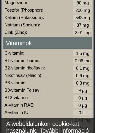
Magnézium :
Foszfor (Phosphor):
Kálium (Potassium):
Nátrium (Sodium):
Cink (Zinc):
Vitaminok
C-vitamin:
B1-vitamin Tiamin:
B2-vitamin riboflavin:
Nikotinsav (Niacin):
B6-vitamin:
B9-vitamin Folsav:
B12-vitamin:
A-vitamin RAE:
A-vitamin IU:
E-vitamin :
A weboldalunkon cookie-kat
D-vitamin (D2+D3):
használunk.
További információ