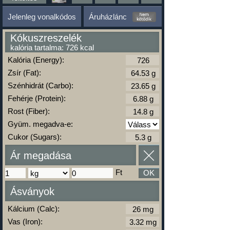
Jelenleg vonalkódos
Áruházlánc
Kókuszreszelék
kalória tartalma: 726 kcal
Kalória (Energy):
Zsír (Fat):
Szénhidrát (Carbo):
Fehérje (Protein):
Rost (Fiber):
Gyüm. megadva-e:
Cukor (Sugars):
Ár megadása
Ft
OK
Ásványok
Kálcium (Calc):
Vas (Iron):