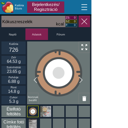
Bejelentkezés/
Kalória
MA
Bázis
Regisztráció
ZS:
0
Kókuszreszelék
SZ:
0
kcal
F:
0
Napló
Fórum
Adatok
Kalória
726
Zsír
64.53 g
Szénhidrát
23.65 g
Fehérje
6.88 g
Rost
14.8 g
Ikonnak
Cukor
beállít
5.3 g
Ételfotó
feltöltés
Címke fotó
feltöltés