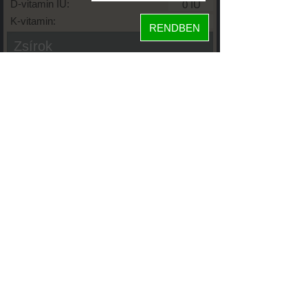
D-vitamin IU:
K-vitamin:
RENDBEN
Zsírok
Telített zsírsav:
Egysz. telítetlen:
Többsz. telitetlen:
Transzzsír:
Koleszterin:
Koffein (Caffeine):
Glikémiás index:
Tápanyageloszlás
68%
fehérje
7%
szénhidrát
25%
zsír