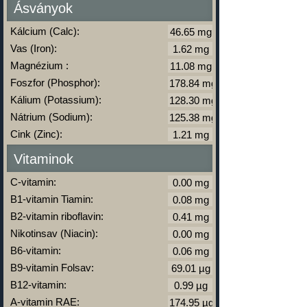
Ásványok
Kálcium (Calc):
Vas (Iron):
Magnézium :
Foszfor (Phosphor):
Kálium (Potassium):
Nátrium (Sodium):
Cink (Zinc):
Vitaminok
C-vitamin:
B1-vitamin Tiamin:
B2-vitamin riboflavin:
Nikotinsav (Niacin):
B6-vitamin:
B9-vitamin Folsav:
B12-vitamin:
A-vitamin RAE: