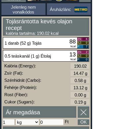
Jelenleg nem
Áruházlánc
vonalkódos
Tojásrántotta kevés olajon
recept
kalória tartalma: 190.02 kcal
ZS:
6
88
1 darab (52 g) Tojás
SZ:
0
kcal
F:
7
ZS:
2
13
0.5 teáskanál (1 g) Étolaj
SZ:
0
kcal
F:
0
Kalória (Energy):
Zsír (Fat):
Szénhidrát (Carbo):
Fehérje (Protein):
Rost (Fiber):
Cukor (Sugars):
Ár megadása
Ft
OK