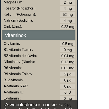
Magnézium :
Foszfor (Phosphor):
Kálium (Potassium):
Nátrium (Sodium):
Cink (Zinc):
Vitaminok
C-vitamin:
B1-vitamin Tiamin:
B2-vitamin riboflavin:
Nikotinsav (Niacin):
B6-vitamin:
B9-vitamin Folsav:
B12-vitamin:
A-vitamin RAE:
A-vitamin IU:
E-vitamin :
A weboldalunkon cookie-kat
D-vitamin (D2+D3):