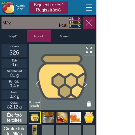
Bejelentkezés/
Kalória
MA
Bázis
Regisztráció
ZS:
0
Méz
SZ:
0
kcal
F:
0
Napló
Fórum
Adatok
Kalória
326
Zsír
0 g
Szénhidrát
81 g
Fehérje
0.4 g
Rost
0.2 g
Ikonnak
Cukor
beállít
82.12 g
Ételfotó
feltöltés
Címke fotó
feltöltés