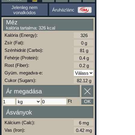
Jelenleg nem
Áruházlánc
vonalkódos
Méz
kalória tartalma: 326 kcal
Kalória (Energy):
Zsír (Fat):
Szénhidrát (Carbo):
Fehérje (Protein):
Rost (Fiber):
Gyüm. megadva-e:
Cukor (Sugars):
Ár megadása
Ft
OK
Ásványok
Kálcium (Calc):
Vas (Iron):