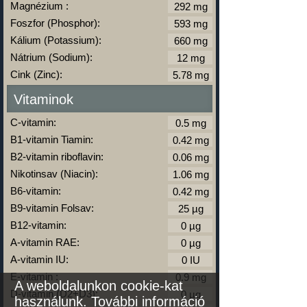
Magnézium :
Foszfor (Phosphor):
Kálium (Potassium):
Nátrium (Sodium):
Cink (Zinc):
Vitaminok
C-vitamin:
B1-vitamin Tiamin:
B2-vitamin riboflavin:
Nikotinsav (Niacin):
B6-vitamin:
B9-vitamin Folsav:
B12-vitamin:
A-vitamin RAE:
A-vitamin IU:
E-vitamin :
A weboldalunkon cookie-kat
D-vitamin (D2+D3):
használunk.
További információ