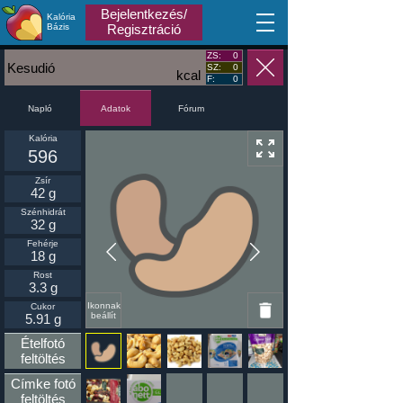
Bejelentkezés/
Kalória
MA
Bázis
Regisztráció
ZS:
0
Kesudió
SZ:
0
kcal
F:
0
Napló
Fórum
Adatok
Kalória
596
Zsír
42 g
Szénhidrát
32 g
Fehérje
18 g
Rost
3.3 g
Ikonnak
Cukor
beállít
5.91 g
Ételfotó
feltöltés
Címke fotó
feltöltés