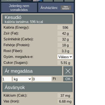
Jelenleg nem
Áruházlánc
vonalkódos
Kesudió
kalória tartalma: 596 kcal
Kalória (Energy):
Zsír (Fat):
Szénhidrát (Carbo):
Fehérje (Protein):
Rost (Fiber):
Gyüm. megadva-e:
Cukor (Sugars):
Ár megadása
Ft
OK
Ásványok
Kálcium (Calc):
Vas (Iron):