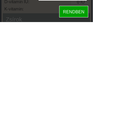
D-vitamin IU:
K-vitamin:
RENDBEN
Zsírok
Telített zsírsav:
Egysz. telítetlen:
Többsz. telitetlen:
Transzzsír:
Koleszterin:
Koffein (Caffeine):
Glikémiás index:
Tápanyageloszlás
46%
fehérje
szénhidrát
20%
35%
zsír