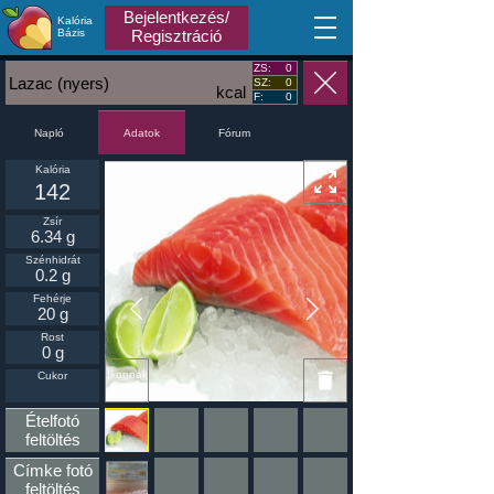
Bejelentkezés/
Kalória
MA
Bázis
Regisztráció
ZS:
0
Lazac (nyers)
SZ:
0
kcal
F:
0
Napló
Fórum
Adatok
Kalória
142
Zsír
6.34 g
Szénhidrát
0.2 g
Fehérje
20 g
Rost
0 g
Ikonnak
Cukor
beállít
Ételfotó
feltöltés
Címke fotó
feltöltés