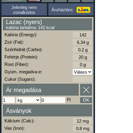
Jelenleg nem
Áruházlánc
vonalkódos
Lazac (nyers)
kalória tartalma: 142 kcal
Kalória (Energy):
Zsír (Fat):
Szénhidrát (Carbo):
Fehérje (Protein):
Rost (Fiber):
Gyüm. megadva-e:
Cukor (Sugars):
Ár megadása
Ft
OK
Ásványok
Kálcium (Calc):
Vas (Iron):