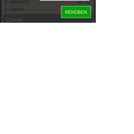
D-vitamin IU:
K-vitamin:
RENDBEN
Zsírok
Telített zsírsav:
Egysz. telítetlen:
Többsz. telitetlen:
Transzzsír:
Koleszterin:
Koffein (Caffeine):
Glikémiás index:
Tápanyageloszlás
24%
fehérje
szénhidrát
75%
zsír