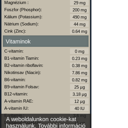
Magnézium :
Foszfor (Phosphor):
Kálium (Potassium):
Nátrium (Sodium):
Cink (Zinc):
Vitaminok
C-vitamin:
B1-vitamin Tiamin:
B2-vitamin riboflavin:
Nikotinsav (Niacin):
B6-vitamin:
B9-vitamin Folsav:
B12-vitamin:
A-vitamin RAE:
A-vitamin IU:
E-vitamin :
A weboldalunkon cookie-kat
D-vitamin (D2+D3):
használunk.
További információ