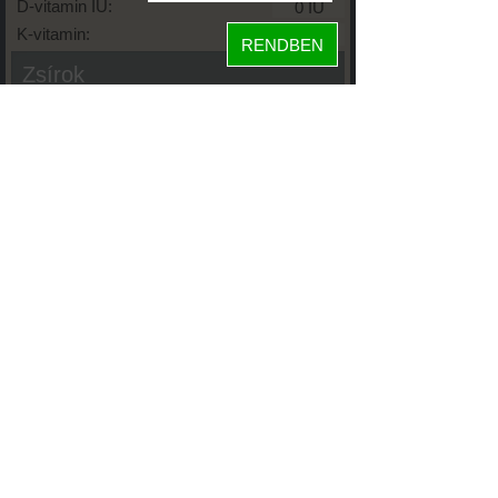
D-vitamin IU:
K-vitamin:
RENDBEN
Zsírok
Telített zsírsav:
Egysz. telítetlen:
Többsz. telitetlen:
Transzzsír:
Koleszterin:
Koffein (Caffeine):
Glikémiás index:
Tápanyageloszlás
fehérje
72%
4%
szénhidrát
23%
zsír