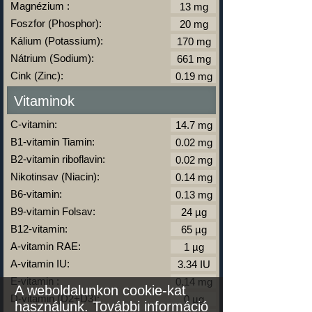
Magnézium :
Foszfor (Phosphor):
Kálium (Potassium):
Nátrium (Sodium):
Cink (Zinc):
Vitaminok
C-vitamin:
B1-vitamin Tiamin:
B2-vitamin riboflavin:
Nikotinsav (Niacin):
B6-vitamin:
B9-vitamin Folsav:
B12-vitamin:
A-vitamin RAE:
A-vitamin IU:
E-vitamin :
A weboldalunkon cookie-kat
D-vitamin (D2+D3):
használunk.
További információ