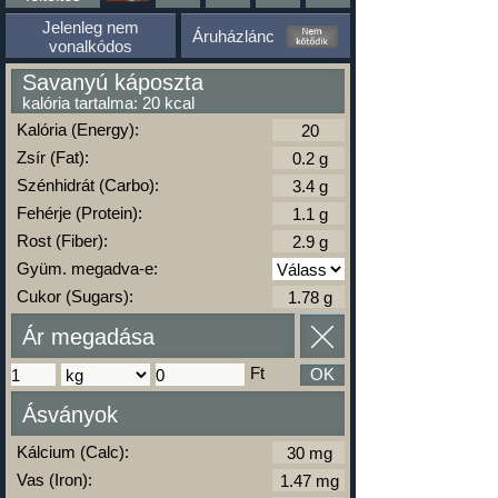
Jelenleg nem
Áruházlánc
vonalkódos
Savanyú káposzta
kalória tartalma: 20 kcal
Kalória (Energy):
Zsír (Fat):
Szénhidrát (Carbo):
Fehérje (Protein):
Rost (Fiber):
Gyüm. megadva-e:
Cukor (Sugars):
Ár megadása
Ft
OK
Ásványok
Kálcium (Calc):
Vas (Iron):