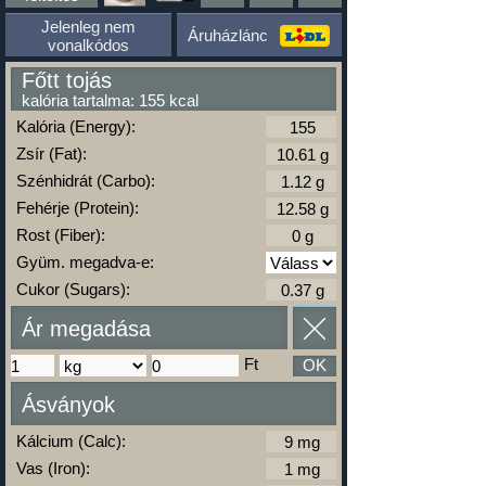
Jelenleg nem
Áruházlánc
vonalkódos
Főtt tojás
kalória tartalma: 155 kcal
Kalória (Energy):
Zsír (Fat):
Szénhidrát (Carbo):
Fehérje (Protein):
Rost (Fiber):
Gyüm. megadva-e:
Cukor (Sugars):
Ár megadása
Ft
OK
Ásványok
Kálcium (Calc):
Vas (Iron):