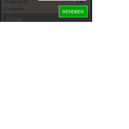
D-vitamin IU:
K-vitamin:
RENDBEN
Zsírok
Telített zsírsav:
Egysz. telítetlen:
Többsz. telitetlen:
Transzzsír:
Koleszterin:
Koffein (Caffeine):
Glikémiás index:
Tápanyageloszlás
44%
fehérje
5%
szénhidrát
52%
zsír