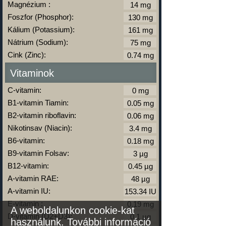
Magnézium :
Foszfor (Phosphor):
Kálium (Potassium):
Nátrium (Sodium):
Cink (Zinc):
Vitaminok
C-vitamin:
B1-vitamin Tiamin:
B2-vitamin riboflavin:
Nikotinsav (Niacin):
B6-vitamin:
B9-vitamin Folsav:
B12-vitamin:
A-vitamin RAE:
A-vitamin IU:
E-vitamin :
A weboldalunkon cookie-kat
D-vitamin (D2+D3):
használunk.
További információ