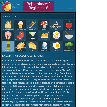
Bejelentkezés/
Kalória
Bázis
Regisztráció
Kalóriatáblázat
Gyorsfagyasztott,
Gabona, mag,
dobozos, konzerv
Összes kategória
Fagylalt, jégkrém
örlemény
Gomba
étel
Gyümölcs
Hús,
Hal
húskészítmény
Ital
Készétel
Köret
Leves
Pékáru, édesség,
sütemény, rágcsa,
Olaj, zsíradék
tészta
Sajt
Tejtermék
Tojás
Zöldség, fűszer
KALÓRIATÁBLÁZAT:
Olaj, zsíradék
Elsősorban energiaforrásként szolgálnak a szervezet számára, de egyéb
élettani hatásaik is említésre méltóak, mint pl. segítik a zsírban oldódó vitaminok
felszívódását, esszenciális zsírsavakat is tartalmaznak, az ételek ízét és színét
adó anyagok zsírban oldódóak, részt vesznek a szervezet hőszabályozásában
és mechanikai védelmet biztosítanak, szükségesek a sejthártya felépítéséhez,
egyes hormonok működéséhez, valamint a D-vitamin képződéséhez. A tiszta
zsírok, olajak zsírtartalma 100% és míg az állati eredetű zsírokban, - aminek
többsége szilárd halmazállapotú - a telített zsírsavak aránya magasabb, addig a
növényi eredetű zsírokban, - aminek többsége folyékony halmazállapotú - a
telítetlen zsírsavak fordulnak elő túlnyomórészt (mint pl.az omega-3, vagy
omega-6). A tiszta vaj tejszínből köpüléssel készül és legalább 80-82%-ban
tejzsírból áll. A vajkészítmények (vajkrémek), margarinok 25-70%-os
tejzsíraránnyal rendelkeznek, nagyobb a víztartalmuk és egyéb
ízesítőanyagokat, különböző vitaminokat, nyomelemeket is tartalmaz(hat)nak.A
zsírfogyasztásunk megítélését nehezíti, hogy számos élelmiszerről nem is