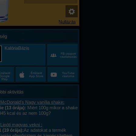
ség
KalóriaBázis
FB csoport
csatlakozás
Értékeld
Értékeld
YouTube
Google
App Store
csatorna
Play
bbi aktivitás
 McDonald's Nagy vanília shake:
e (13 órája):
Miért 100g mikor a shake
 345 kcal és az nem 100g?
Lipóti magvas vekni :
 (19 órája):
Az adatokat a termék
apján ellenőriztem és kiegészítettem.