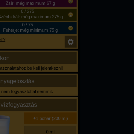
Zsír: még maximum 67 g
0
/
275
zénhidrát: még maximum 275 g
0
/
75
Fehérje: még minimum 75 g
ez?
ikon
sználatához be kell jelentkezni!
nyageloszlás
nem fogyasztottál semmit.
 vízfogyasztás