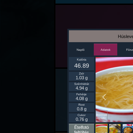
Húsleve
Napló
Fór
Adatok
Kalória
46.89
Zsír
1.03 g
Szénhidrát
4.94 g
Fehérje
4.08 g
Rost
0.8 g
Ikonnak
Cukor
beállít
0.76 g
Ételfotó
feltöltés