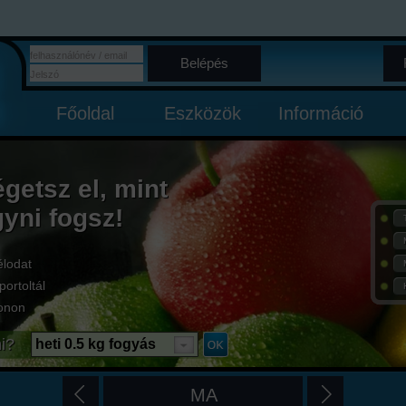
Belépés
Főoldal
Eszközök
Információ
égetsz el, mint
gyni fogsz!
élodat
portoltál
onon
i?
heti 0.5 kg fogyás
MA