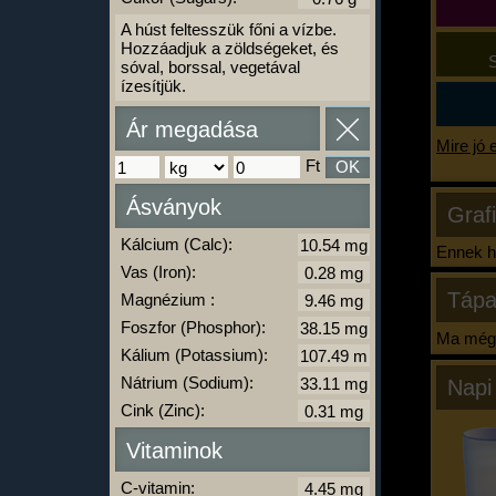
A húst feltesszük főni a vízbe.
Hozzáadjuk a zöldségeket, és
S
sóval, borssal, vegetával
ízesítjük.
Ár megadása
Mire jó 
Ft
OK
Ásványok
Graf
Kálcium (Calc):
Ennek ha
Vas (Iron):
Tápa
Magnézium :
Foszfor (Phosphor):
Ma még 
Kálium (Potassium):
Nátrium (Sodium):
Napi
Cink (Zinc):
Vitaminok
C-vitamin: