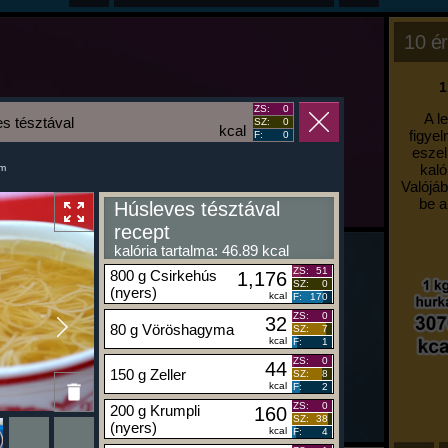
10 ér
1
ZS:
0
A l
s tésztával
SZ:
0
kcal
figyel
F:
0
eszel
kaló
um
Valójáb
be a
Húsleves tésztával
recept
kalória tartalma: 46.89 kcal
ZS:
51
800 g Csirkehús
1,176
SZ:
0
(nyers)
kcal
F:
170
ZS:
0
32
80 g Vöröshagyma
SZ:
7
kcal
F:
1
ZS:
0
44
150 g Zeller
SZ:
8
kcal
F:
2
ZS:
0
200 g Krumpli
160
SZ:
38
(nyers)
kcal
F:
4