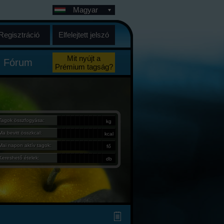
Magyar
Regisztráció
Elfelejtett jelszó
Mit nyújt a
Fórum
Prémium tagság?
Tagok összfogyása:
kg
Ma bevitt összkcal:
kcal
Mai napon aktív tagok:
fő
Kereshető ételek:
db