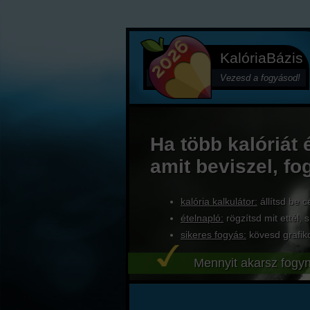
KalóriaBázis
Vezesd a fogyásod!
Ha több kalóriát 
amit beviszel, fo
kalória kalkulátor:
állítsd be c
ételnapló:
rögzítsd mit ettél, s
sikeres fogyás:
kövesd grafik
Mennyit akarsz fogyn