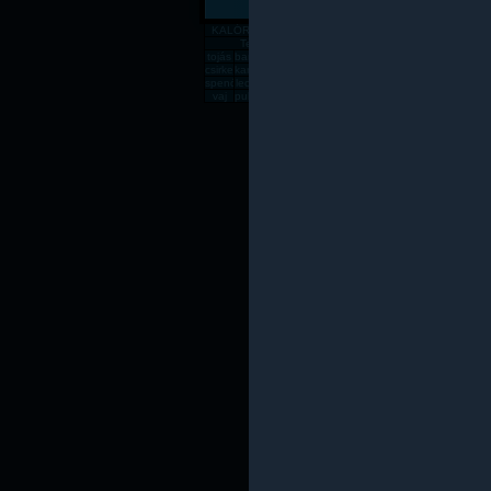
KALÓRIATÁBLÁZAT
Gabona, mag, örlemény
Pékáru, é
Tejtermék
Sajt
tojás
banán
csirkemell
rizs
alma
zabpehely
sör
dinnye
paradics
süt
csirkecomb
karfiol
sárgadinnye
gomba
kenyér
főtt rizs
csirkemáj
sárgarépa
húsleves
cukk
spenót
lecsó
rozskenyér
vodka
fagyi
lencse
sajt
rántott csirkeme
tészta
kuk
vaj
pulykamell
pogácsa
teljes kiőrlésû kenyér
fasírt
mák
sült csirkecomb
lazac
kókuszzsí
sav
Az oldal csak saját felelőssé