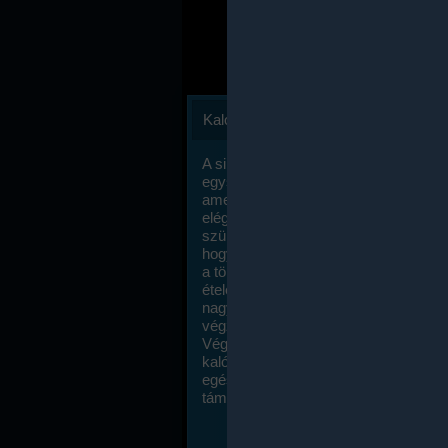
Kalóriaszámlálás
A sikeres fogyás titka valójában igen
egyszerű: égess több energiát, mint
amennyit beviszel. Természetesen e
elég nagy fegyelemre és akaraterőre
szükség, de meglepődve fogod tapasz
hogy a kalóriaszámolás mennyire ru
a többi diétához képest. Itt nincsenek ti
ételek és a megengedett kalóriabevite
nagymértékben növelheted ha testmo
végzel.
Végül, de nem utolsó sorban, a
kalóriaszámolás módszerét a legtöbb
egészségügyi szakorvos ajánlja és
támogatja.
To