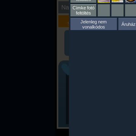
Nap kiértékelése
Címke fotó
feltöltés
Kalória
Szöveges
Jelenleg nem
Szimulátor
Értékelés
Áruház
vonalkódos