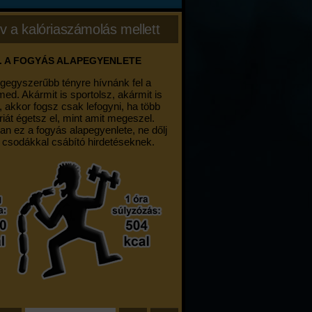
v a kalóriaszámolás mellett
. A FOGYÁS ALAPEGYENLETE
egegyszerűbb tényre hívnánk fel a
med. Akármit is sportolsz, akármit is
, akkor fogsz csak lefogyni, ha több
riát égetsz el, mint amit megeszel.
an ez a fogyás alapegyenlete, ne dőlj
 csodákkal csábító hirdetéseknek.