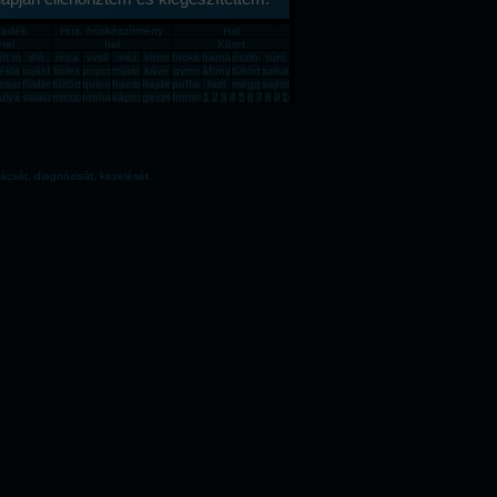
íradék
Hús, húskészítmény
Hal
tel
Ital
Köret
in
őtt tojás
dió
répa
virsli
méz
körte
brokkoli
barnarizs
őszibarack
túró
 csiga
ékla
tojásfehérje
köles
popcorn
tojásrántotta
kávé
gyros
áfonya
tükörtojás
szilva
mpli
esudió
földimogyoró
töltött káposzta
quinoa
hamburger
hajdina
puffasztott rizs
liszt
meggy
sajtos pogácsa
reszelék
ulyásleves
saláta
mozzarella
tonhal
káposzta
gesztenye
fornetti
1
2
3
4
5
6
7
8
9
10
ácsát, diagnózisát, kezelését.