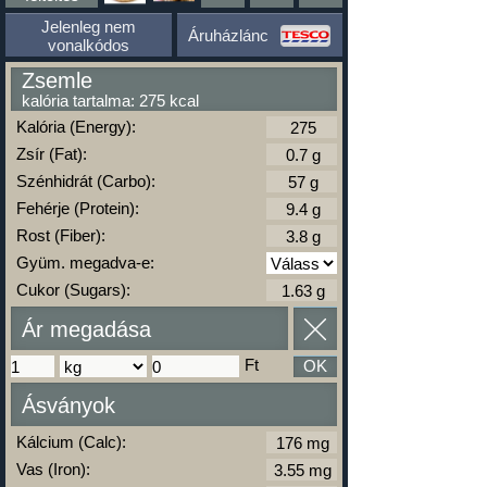
Jelenleg nem
Áruházlánc
vonalkódos
Zsemle
kalória tartalma: 275 kcal
Kalória (Energy):
Zsír (Fat):
Szénhidrát (Carbo):
Fehérje (Protein):
Rost (Fiber):
Gyüm. megadva-e:
Cukor (Sugars):
Ár megadása
Ft
OK
Ásványok
Kálcium (Calc):
Vas (Iron):