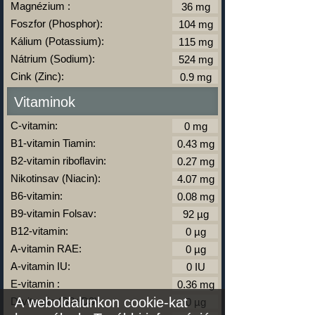
Magnézium :
Foszfor (Phosphor):
Kálium (Potassium):
Nátrium (Sodium):
Cink (Zinc):
Vitaminok
C-vitamin:
B1-vitamin Tiamin:
B2-vitamin riboflavin:
Nikotinsav (Niacin):
B6-vitamin:
B9-vitamin Folsav:
B12-vitamin:
A-vitamin RAE:
A-vitamin IU:
E-vitamin :
A weboldalunkon cookie-kat
D-vitamin (D2+D3):