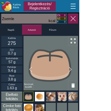
Bejelentkezés/
Kalória
MA
Bázis
Regisztráció
ZS:
0
Zsemle
SZ:
0
kcal
F:
0
Napló
Fórum
Adatok
Kalória
275
Zsír
0.7 g
Szénhidrát
57 g
Fehérje
9.4 g
Rost
3.8 g
Ikonnak
Cukor
beállít
1.63 g
Ételfotó
feltöltés
Címke fotó
feltöltés