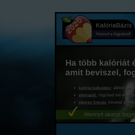
KalóriaBázis
Vezesd a fogyásod!
Ha több kalóriát 
amit beviszel, fo
kalória kalkulátor:
állítsd be c
ételnapló:
rögzítsd mit ettél, s
sikeres fogyás:
kövesd grafik
Mennyit akarsz fogyn