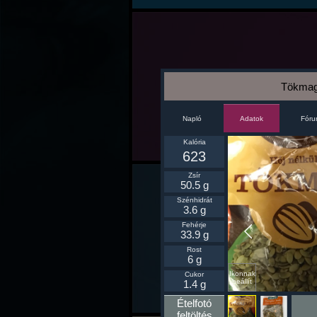
Tökma
Napló
Fór
Adatok
Kalória
623
Zsír
50.5 g
Szénhidrát
3.6 g
Fehérje
33.9 g
Rost
6 g
Ikonnak
Cukor
beállít
1.4 g
Ételfotó
feltöltés