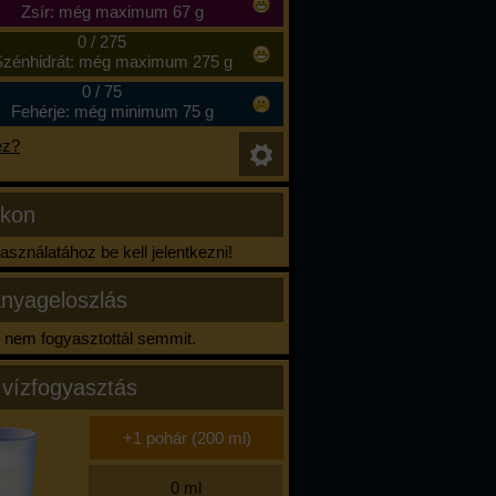
Zsír: még maximum 67 g
0
/
275
zénhidrát: még maximum 275 g
0
/
75
Fehérje: még minimum 75 g
ez?
ikon
sználatához be kell jelentkezni!
nyageloszlás
nem fogyasztottál semmit.
 vízfogyasztás