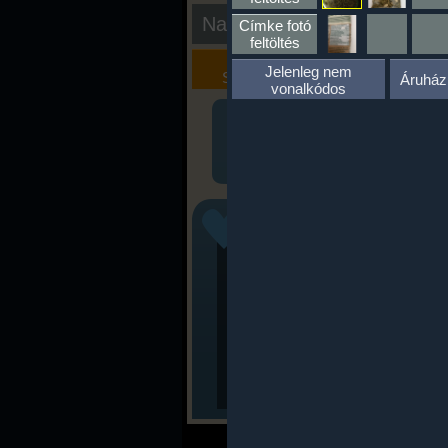
Nap kiértékelése
Címke fotó
feltöltés
Kalória
Szöveges
Jelenleg nem
Szimulátor
Értékelés
Áruház
vonalkódos