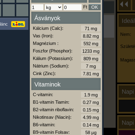
Ft
OK
Ásványok
Ideál
Ha ma már nem eszel/sportolsz többet,
lánc
kattints a kiértékelésre!
Kálcium (Calc):
A Kalória Szimulátor Prémium funkció.
Nem:
Vas (Iron):
Magnézium :
Születé
Foszfor (Phosphor):
-
Kálium (Potassium):
Magass
Nátrium (Sodium):
Cink (Zinc):
kalóriabázis.hu
Vitaminok
Napi
C-vitamin:
B1-vitamin Tiamin:
B2-vitamin riboflavin:
Nikotinsav (Niacin):
Napi
B6-vitamin:
B9-vitamin Folsav: