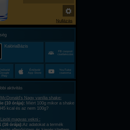
ség
KalóriaBázis
FB csoport
csatlakozás
Értékeld
Értékeld
YouTube
Google
App Store
csatorna
Play
bbi aktivitás
 McDonald's Nagy vanília shake:
e (10 órája):
Miért 100g mikor a shake
 345 kcal és az nem 100g?
Lipóti magvas vekni :
 (16 órája):
Az adatokat a termék
apján ellenőriztem és kiegészítettem.