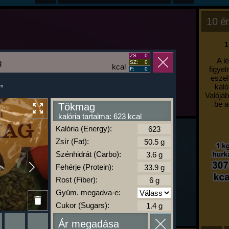
10 ér
1
ZS:
0
A l
g
SZ:
0
kcal
figyel
F:
0
eszel
kaló
um
Valójáb
be a
Tökmag
kalória tartalma: 623 kcal
Kalória (Energy):
Zsír (Fat):
Szénhidrát (Carbo):
Fehérje (Protein):
Rost (Fiber):
Gyüm. megadva-e:
Cukor (Sugars):
Ár megadása