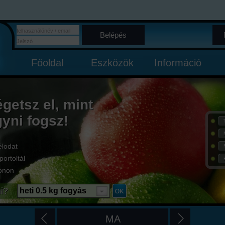
Belépés
Főoldal
Eszközök
Információ
égetsz el, mint
gyni fogsz!
élodat
portoltál
onon
i?
heti 0.5 kg fogyás
MA