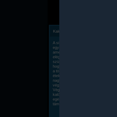
Kalóriaszámlálás
A sikeres fogyás titka valójában igen
egyszerű: égess több energiát, mint
amennyit beviszel. Természetesen e
elég nagy fegyelemre és akaraterőre
szükség, de meglepődve fogod tapasz
hogy a kalóriaszámolás mennyire ru
a többi diétához képest. Itt nincsenek ti
ételek és a megengedett kalóriabevite
nagymértékben növelheted ha testmo
végzel.
Végül, de nem utolsó sorban, a
kalóriaszámolás módszerét a legtöbb
egészségügyi szakorvos ajánlja és
támogatja.
To