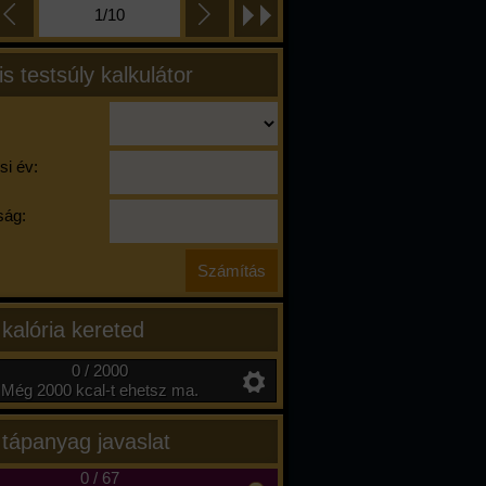
1/10
is testsúly kalkulátor
si év:
ág:
 kalória kereted
0 / 2000
Még 2000 kcal-t ehetsz ma.
 tápanyag javaslat
0
/
67