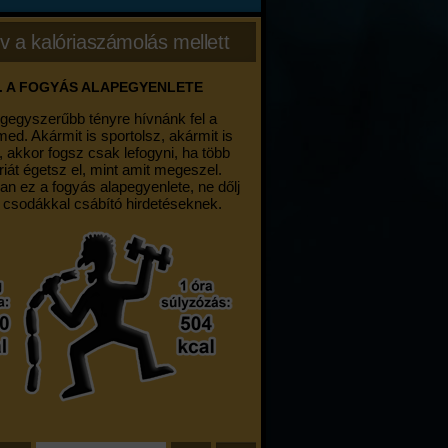
v a kalóriaszámolás mellett
. A FOGYÁS ALAPEGYENLETE
egegyszerűbb tényre hívnánk fel a
med. Akármit is sportolsz, akármit is
, akkor fogsz csak lefogyni, ha több
riát égetsz el, mint amit megeszel.
an ez a fogyás alapegyenlete, ne dőlj
 csodákkal csábító hirdetéseknek.