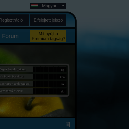
Magyar
Regisztráció
Elfelejtett jelszó
Mit nyújt a
Fórum
Prémium tagság?
Tagok összfogyása:
kg
Ma bevitt összkcal:
kcal
Mai napon aktív tagok:
fő
Kereshető ételek:
db