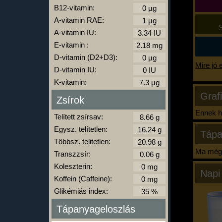
B12-vitamin:
A-vitamin RAE:
S
A-vitamin IU:
E-vitamin :
D-vitamin (D2+D3):
Mire jó 
D-vitamin IU:
K-vitamin:
Graf
Zsírok
Ennek ha
Telített zsírsav:
Egysz. telítetlen:
Tápa
Többsz. telitetlen:
Ma még 
Transzzsír:
Koleszterin:
Napi
Koffein (Caffeine):
Glikémiás index:
Tápanyageloszlás