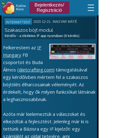
Bejelentkezés/
Kalória
Bázis
Regisztráció
2020-12-21.
MAGYAR MÁTÉ
INTERMITTENT
Szakaszos böjt modul
Kérdőív - a tökéletes IF app nyomában (6 kérdés)
Felkerestem az
IF
Hungary
FB
csoportot és Buda
Álmos (
dietcrafting.com
) támogatásával
egy kérdőívben mértem fel a szakaszos
böjtölés élharcosainak véleményét. Az
érdekelt, hogy ők milyen funkciókat látnának
a leghasznosabbnak.
Azóta már kielemeztük a válaszokat és
elkezdtük a fejlesztést. Jelenleg már ki is
tettünk a Bázisra egy IF kijelzőt: egy
számlálót az oldal tetejére, ami