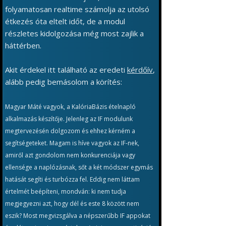
folyamatosan realtime számolja az utolsó
étkezés óta eltelt időt, de a modul
részletes kidolgozása még most zajlik a
háttérben.
Akit érdekel itt található az eredeti
kérdőív
,
alább pedig bemásolom a körítés:
Magyar Máté vagyok, a KalóriaBázis ételnapló
alkalmazás készítője. Jelenleg az IF modulunk
megtervezésén dolgozom és ehhez kérném a
segítségeteket. Magam is híve vagyok az IF-nek,
amiről azt gondolom nem konkurenciája vagy
ellensége a naplózásnak, sőt a két módszer egymás
hatását segíti és turbózza fel. Eddig nem láttam
értelmét beépíteni, mondván: ki nem tudja
megjegyezni azt, hogy dél és este 8 között nem
eszik? Most megvizsgálva a népszerűbb IF appokat