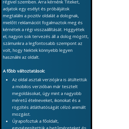
régivel szemben. Arra kérnénk Titeket,
adjatok egy esélyt és próbáljátok
megtalálni a pozitív oldalát a dolognak,
mielőtt reklamációt fogalmaztok meg és
kérnétek a régi visszaállítását. Higgyétek
el, nagyon sok tervezés áll a dolog mögött,
számunkra a legfontosabb szempont az
volt, hogy Nektek könnyebb legyen
használni az oldalt.
A főbb változtatások:
Az oldal asztali verziójára is átültettük
a mobilos verzióban már tesztelt
megoldásokat, úgy mint a nagyobb
méretű ételneveket, ikonokat és a
rögzítés átláthatóságát célzó animált
mozgást.
Újrapofoztuk a főoldalt,
egységesítettük a betűméreteket és