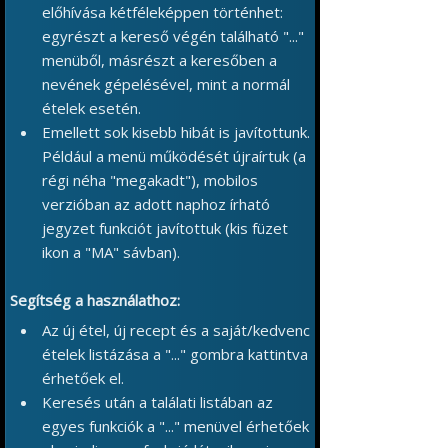
előhívása kétféleképpen történhet:
egyrészt a kereső végén található "..."
menüből, másrészt a keresőben a
nevének gépelésével, mint a normál
ételek esetén.
Emellett sok kisebb hibát is javítottunk.
Például a menü működését újraírtuk (a
régi néha "megakadt"), mobilos
verzióban az adott naphoz írható
jegyzet funkciót javítottuk (kis füzet
ikon a "MA" sávban).
Segítség a használathoz:
Az új étel, új recept és a saját/kedvenc
ételek listázása a "..." gombra kattintva
érhetőek el.
Keresés után a találati listában az
egyes funkciók a "..." menüvel érhetőek