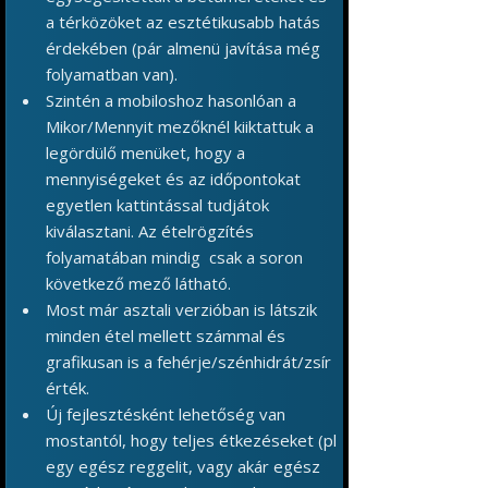
a térközöket az esztétikusabb hatás
érdekében (pár almenü javítása még
folyamatban van).
Szintén a mobiloshoz hasonlóan a
Mikor/Mennyit mezőknél kiiktattuk a
legördülő menüket, hogy a
mennyiségeket és az időpontokat
egyetlen kattintással tudjátok
kiválasztani. Az ételrögzítés
folyamatában mindig csak a soron
következő mező látható.
Most már asztali verzióban is látszik
minden étel mellett számmal és
grafikusan is a fehérje/szénhidrát/zsír
érték.
Új fejlesztésként lehetőség van
mostantól, hogy teljes étkezéseket (pl
egy egész reggelit, vagy akár egész