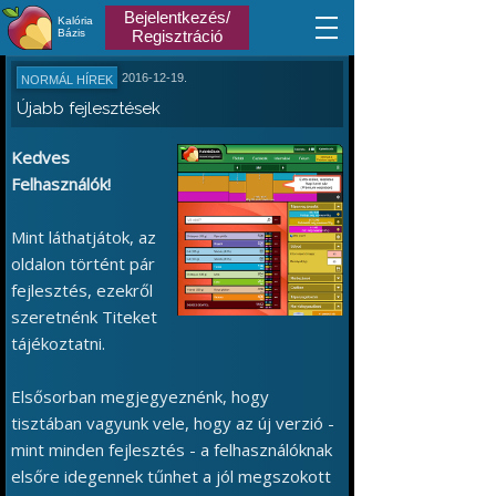
Bejelentkezés/
Kalória
Bázis
Regisztráció
2016-12-19.
NORMÁL HÍREK
Újabb fejlesztések
Kedves
Felhasználók!
Mint láthatjátok, az
oldalon történt pár
fejlesztés, ezekről
szeretnénk Titeket
tájékoztatni.
Elsősorban megjegyeznénk, hogy
tisztában vagyunk vele, hogy az új verzió -
mint minden fejlesztés - a felhasználóknak
elsőre idegennek tűnhet a jól megszokott