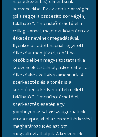
napi étkezést is) elmentsünk
kedvencekbe. Ez az adott sor végén
(pl a reggelit összesítő sor végén)
található "..." menüből érhető el a
csillag ikonnal, majd ezt követően az
étkezés nevének megadásával.
Ilyenkor az adott napnál rögzített
étkezést mentjük el, tehát ha
későbbiekben megváltoztatnánk a
kedvencek tartalmát, akkor ehhez az
étkezéshez kell visszamennünk. A
szerkesztés és a törlés is a
keresőben a kedvenc étel mellett
található "..." menüből érhető el,
szerkesztés esetén egy
gombnyomással visszaugorhatunk
arra a napra, ahol az eredeti étkezést
meghatároztuk és azt ott
megváltoztathatjuk. A kedvencek