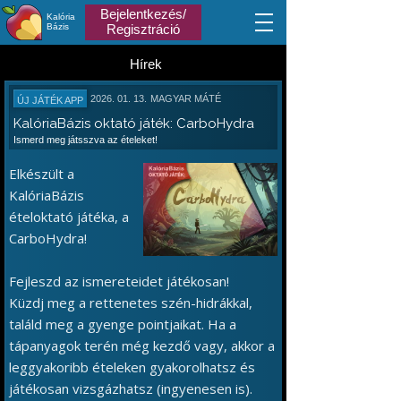
Bejelentkezés/
Kalória
Bázis
Regisztráció
Hírek
2026. 01. 13.
MAGYAR MÁTÉ
ÚJ JÁTÉK APP
KalóriaBázis oktató játék: CarboHydra
Ismerd meg játsszva az ételeket!
Elkészült a
KalóriaBázis
ételoktató játéka, a
CarboHydra!
Fejleszd az ismereteidet játékosan!
Küzdj meg a rettenetes szén-hidrákkal,
találd meg a gyenge pointjaikat. Ha a
tápanyagok terén még kezdő vagy, akkor a
leggyakoribb ételeken gyakorolhatsz és
játékosan vizsgázhatsz (ingyenesen is).