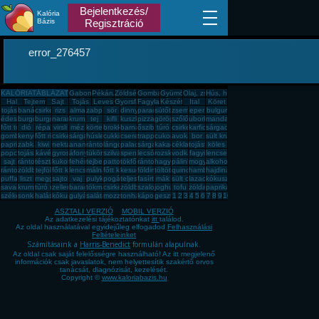
Bejelentkezés/
Kalória
Bázis
Regisztráció
error_276457
KALÓRIATÁBLÁZAT
Gabona, mag, örlemény
Pékáru, édesség, sütemény, rágcsa, tészta
Zöldség, fűszer
Gomba
Gyümölcs
Olaj, zsíradék
Hús, húskészítmény
Hal
Tejtermék
Sajt
Tojás
Leves
Gyorsfagyasztott, dobozos, konzerv étel
Fagylalt, jégkrém
Készétel
Ital
Köret
tojás
banán
csirkemell
rizs
alma
zabpehely
sör
dinnye
paradicsom
sütőtök
zsemle
eper
bulgur
édesburgonya
burgonya
burgonya
narancs
krumpli
tej
kifli
kuszkusz
pizza
görögdinnye
szőlő
uborka
mandarin
főtt tojás
dió
répa
virsli
méz
körte
brokkoli
barnarizs
őszibarack
túró
csirkecomb
karfiol
sárgadinnye
gomba
kenyér
főtt rizs
csirkemáj
sárgarépa
húsleves
cukkini
cseresznye
trappista sajt
cukor
avokádó
bor
sült krumpli
paprika
zabkása
kiwi
nektarin
ananász
rántott hús
lángos
palacsinta
sárgabarack
kakaós csiga
cékla
tojásfehérje
köles
popcorn
tojásrántotta
kávé
gyros
áfonya
tükörtojás
szilva
spenót
lecsó
rozskenyér
vodka
fagyi
lencse
sajt
rántott csirkemell
tészta
kukorica
fehér kenyér
tejbegríz
pattogatott kukorica
tökfőzelék
rántotta
hagyma
pálinka
mogyoró
alkohol
rántott sajt
zöldbab
tejföl
főtt kukorica
lencsefőzelék
málna
főtt krumpli
kesudió
földimogyoró
töltött káposzta
quinoa
hamburger
hajdina
puffasztott rizs
liszt
meggy
sajtos pogácsa
vaj
pulykamell
pogácsa
teljes kiőrlésû kenyér
fasírt
mák
sült csirkecomb
lazac
kókuszzsír
savanyú káposzta
krumplipüré
túró rudi
zeller
barack
tökmag
csirkemell sonka
zöldbabfőzelék
szalonna
joghurt
tofu
zöldalma
paprikás krumpli
székelykáposzta
sonka
halászlé
kókuszreszelék
gulyásleves
saláta
mozzarella
tonhal
káposzta
gesztenye
1
2
3
4
5
6
7
8
9
10
ASZTALI VERZIÓ
MOBIL VERZIÓ
Az adatkezelési tájékoztatónkat
itt
találod.
Az oldal használatával egyidejűleg elfogadod
Felhasználási
Feltételeinket
Számításaink a
Harris-Benedict
formulán alapulnak.
Az oldal csak saját felelősségre használható! Az itt megjelenő
információk csak javaslatok, nem helyettesítik szakértő orvos
tanácsát, diagnózisát, kezelését.
Copyright ©
www.kaloriabazis.hu