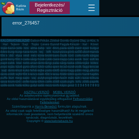
Bejelentkezés/
Kalória
Bázis
Regisztráció
error_276457
KALÓRIATÁBLÁZAT
Gabona, mag, örlemény
Pékáru, édesség, sütemény, rágcsa, tészta
Zöldség, fűszer
Gomba
Gyümölcs
Olaj, zsíradék
Hús, húskészítmény
Hal
Tejtermék
Sajt
Tojás
Leves
Gyorsfagyasztott, dobozos, konzerv étel
Fagylalt, jégkrém
Készétel
Ital
Köret
tojás
banán
csirkemell
rizs
alma
zabpehely
sör
dinnye
paradicsom
sütőtök
zsemle
eper
bulgur
édesburgonya
burgonya
burgonya
narancs
krumpli
tej
kifli
kuszkusz
pizza
görögdinnye
szőlő
uborka
mandarin
főtt tojás
dió
répa
virsli
méz
körte
brokkoli
barnarizs
őszibarack
túró
csirkecomb
karfiol
sárgadinnye
gomba
kenyér
főtt rizs
csirkemáj
sárgarépa
húsleves
cukkini
cseresznye
trappista sajt
cukor
avokádó
bor
sült krumpli
paprika
zabkása
kiwi
nektarin
ananász
rántott hús
lángos
palacsinta
sárgabarack
kakaós csiga
cékla
tojásfehérje
köles
popcorn
tojásrántotta
kávé
gyros
áfonya
tükörtojás
szilva
spenót
lecsó
rozskenyér
vodka
fagyi
lencse
sajt
rántott csirkemell
tészta
kukorica
fehér kenyér
tejbegríz
pattogatott kukorica
tökfőzelék
rántotta
hagyma
pálinka
mogyoró
alkohol
rántott sajt
zöldbab
tejföl
főtt kukorica
lencsefőzelék
málna
főtt krumpli
kesudió
földimogyoró
töltött káposzta
quinoa
hamburger
hajdina
puffasztott rizs
liszt
meggy
sajtos pogácsa
vaj
pulykamell
pogácsa
teljes kiőrlésû kenyér
fasírt
mák
sült csirkecomb
lazac
kókuszzsír
savanyú káposzta
krumplipüré
túró rudi
zeller
barack
tökmag
csirkemell sonka
zöldbabfőzelék
szalonna
joghurt
tofu
zöldalma
paprikás krumpli
székelykáposzta
sonka
halászlé
kókuszreszelék
gulyásleves
saláta
mozzarella
tonhal
káposzta
gesztenye
1
2
3
4
5
6
7
8
9
10
ASZTALI VERZIÓ
MOBIL VERZIÓ
Az adatkezelési tájékoztatónkat
itt
találod.
Az oldal használatával egyidejűleg elfogadod
Felhasználási
Feltételeinket
Számításaink a
Harris-Benedict
formulán alapulnak.
Az oldal csak saját felelősségre használható! Az itt megjelenő
információk csak javaslatok, nem helyettesítik szakértő orvos
tanácsát, diagnózisát, kezelését.
Copyright ©
www.kaloriabazis.hu