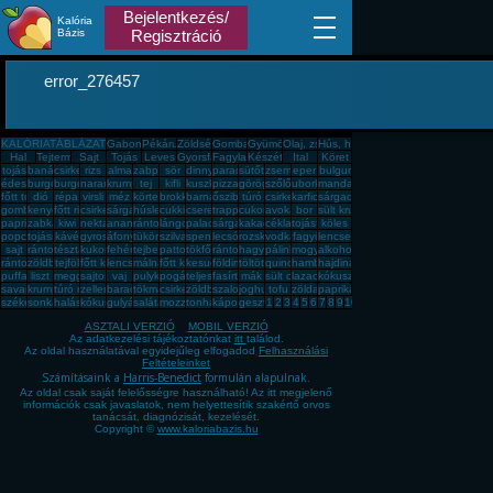
Bejelentkezés/
Kalória
Bázis
Regisztráció
error_276457
KALÓRIATÁBLÁZAT
Gabona, mag, örlemény
Pékáru, édesség, sütemény, rágcsa, tészta
Zöldség, fűszer
Gomba
Gyümölcs
Olaj, zsíradék
Hús, húskészítmény
Hal
Tejtermék
Sajt
Tojás
Leves
Gyorsfagyasztott, dobozos, konzerv étel
Fagylalt, jégkrém
Készétel
Ital
Köret
tojás
banán
csirkemell
rizs
alma
zabpehely
sör
dinnye
paradicsom
sütőtök
zsemle
eper
bulgur
édesburgonya
burgonya
burgonya
narancs
krumpli
tej
kifli
kuszkusz
pizza
görögdinnye
szőlő
uborka
mandarin
főtt tojás
dió
répa
virsli
méz
körte
brokkoli
barnarizs
őszibarack
túró
csirkecomb
karfiol
sárgadinnye
gomba
kenyér
főtt rizs
csirkemáj
sárgarépa
húsleves
cukkini
cseresznye
trappista sajt
cukor
avokádó
bor
sült krumpli
paprika
zabkása
kiwi
nektarin
ananász
rántott hús
lángos
palacsinta
sárgabarack
kakaós csiga
cékla
tojásfehérje
köles
popcorn
tojásrántotta
kávé
gyros
áfonya
tükörtojás
szilva
spenót
lecsó
rozskenyér
vodka
fagyi
lencse
sajt
rántott csirkemell
tészta
kukorica
fehér kenyér
tejbegríz
pattogatott kukorica
tökfőzelék
rántotta
hagyma
pálinka
mogyoró
alkohol
rántott sajt
zöldbab
tejföl
főtt kukorica
lencsefőzelék
málna
főtt krumpli
kesudió
földimogyoró
töltött káposzta
quinoa
hamburger
hajdina
puffasztott rizs
liszt
meggy
sajtos pogácsa
vaj
pulykamell
pogácsa
teljes kiőrlésû kenyér
fasírt
mák
sült csirkecomb
lazac
kókuszzsír
savanyú káposzta
krumplipüré
túró rudi
zeller
barack
tökmag
csirkemell sonka
zöldbabfőzelék
szalonna
joghurt
tofu
zöldalma
paprikás krumpli
székelykáposzta
sonka
halászlé
kókuszreszelék
gulyásleves
saláta
mozzarella
tonhal
káposzta
gesztenye
1
2
3
4
5
6
7
8
9
10
ASZTALI VERZIÓ
MOBIL VERZIÓ
Az adatkezelési tájékoztatónkat
itt
találod.
Az oldal használatával egyidejűleg elfogadod
Felhasználási
Feltételeinket
Számításaink a
Harris-Benedict
formulán alapulnak.
Az oldal csak saját felelősségre használható! Az itt megjelenő
információk csak javaslatok, nem helyettesítik szakértő orvos
tanácsát, diagnózisát, kezelését.
Copyright ©
www.kaloriabazis.hu