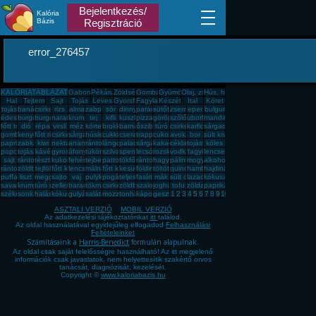
Bejelentkezés/
Kalória
Bázis
Regisztráció
error_276457
KALÓRIATÁBLÁZAT
Gabona, mag, örlemény
Pékáru, édesség, sütemény, rágcsa, tészta
Zöldség, fűszer
Gomba
Gyümölcs
Olaj, zsíradék
Hús, húskészítmény
Hal
Tejtermék
Sajt
Tojás
Leves
Gyorsfagyasztott, dobozos, konzerv étel
Fagylalt, jégkrém
Készétel
Ital
Köret
tojás
banán
csirkemell
rizs
alma
zabpehely
sör
dinnye
paradicsom
sütőtök
zsemle
eper
bulgur
édesburgonya
burgonya
burgonya
narancs
krumpli
tej
kifli
kuszkusz
pizza
görögdinnye
szőlő
uborka
mandarin
főtt tojás
dió
répa
virsli
méz
körte
brokkoli
barnarizs
őszibarack
túró
csirkecomb
karfiol
sárgadinnye
gomba
kenyér
főtt rizs
csirkemáj
sárgarépa
húsleves
cukkini
cseresznye
trappista sajt
cukor
avokádó
bor
sült krumpli
paprika
zabkása
kiwi
nektarin
ananász
rántott hús
lángos
palacsinta
sárgabarack
kakaós csiga
cékla
tojásfehérje
köles
popcorn
tojásrántotta
kávé
gyros
áfonya
tükörtojás
szilva
spenót
lecsó
rozskenyér
vodka
fagyi
lencse
sajt
rántott csirkemell
tészta
kukorica
fehér kenyér
tejbegríz
pattogatott kukorica
tökfőzelék
rántotta
hagyma
pálinka
mogyoró
alkohol
rántott sajt
zöldbab
tejföl
főtt kukorica
lencsefőzelék
málna
főtt krumpli
kesudió
földimogyoró
töltött káposzta
quinoa
hamburger
hajdina
puffasztott rizs
liszt
meggy
sajtos pogácsa
vaj
pulykamell
pogácsa
teljes kiőrlésû kenyér
fasírt
mák
sült csirkecomb
lazac
kókuszzsír
savanyú káposzta
krumplipüré
túró rudi
zeller
barack
tökmag
csirkemell sonka
zöldbabfőzelék
szalonna
joghurt
tofu
zöldalma
paprikás krumpli
székelykáposzta
sonka
halászlé
kókuszreszelék
gulyásleves
saláta
mozzarella
tonhal
káposzta
gesztenye
1
2
3
4
5
6
7
8
9
10
ASZTALI VERZIÓ
MOBIL VERZIÓ
Az adatkezelési tájékoztatónkat
itt
találod.
Az oldal használatával egyidejűleg elfogadod
Felhasználási
Feltételeinket
Számításaink a
Harris-Benedict
formulán alapulnak.
Az oldal csak saját felelősségre használható! Az itt megjelenő
információk csak javaslatok, nem helyettesítik szakértő orvos
tanácsát, diagnózisát, kezelését.
Copyright ©
www.kaloriabazis.hu