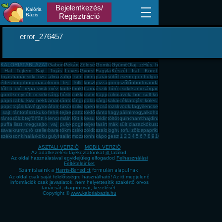
Bejelentkezés/
Kalória
Bázis
Regisztráció
error_276457
KALÓRIATÁBLÁZAT
Gabona, mag, örlemény
Pékáru, édesség, sütemény, rágcsa, tészta
Zöldség, fűszer
Gomba
Gyümölcs
Olaj, zsíradék
Hús, húskészítmény
Hal
Tejtermék
Sajt
Tojás
Leves
Gyorsfagyasztott, dobozos, konzerv étel
Fagylalt, jégkrém
Készétel
Ital
Köret
tojás
banán
csirkemell
rizs
alma
zabpehely
sör
dinnye
paradicsom
sütőtök
zsemle
eper
bulgur
édesburgonya
burgonya
burgonya
narancs
krumpli
tej
kifli
kuszkusz
pizza
görögdinnye
szőlő
uborka
mandarin
főtt tojás
dió
répa
virsli
méz
körte
brokkoli
barnarizs
őszibarack
túró
csirkecomb
karfiol
sárgadinnye
gomba
kenyér
főtt rizs
csirkemáj
sárgarépa
húsleves
cukkini
cseresznye
trappista sajt
cukor
avokádó
bor
sült krumpli
paprika
zabkása
kiwi
nektarin
ananász
rántott hús
lángos
palacsinta
sárgabarack
kakaós csiga
cékla
tojásfehérje
köles
popcorn
tojásrántotta
kávé
gyros
áfonya
tükörtojás
szilva
spenót
lecsó
rozskenyér
vodka
fagyi
lencse
sajt
rántott csirkemell
tészta
kukorica
fehér kenyér
tejbegríz
pattogatott kukorica
tökfőzelék
rántotta
hagyma
pálinka
mogyoró
alkohol
rántott sajt
zöldbab
tejföl
főtt kukorica
lencsefőzelék
málna
főtt krumpli
kesudió
földimogyoró
töltött káposzta
quinoa
hamburger
hajdina
puffasztott rizs
liszt
meggy
sajtos pogácsa
vaj
pulykamell
pogácsa
teljes kiőrlésû kenyér
fasírt
mák
sült csirkecomb
lazac
kókuszzsír
savanyú káposzta
krumplipüré
túró rudi
zeller
barack
tökmag
csirkemell sonka
zöldbabfőzelék
szalonna
joghurt
tofu
zöldalma
paprikás krumpli
székelykáposzta
sonka
halászlé
kókuszreszelék
gulyásleves
saláta
mozzarella
tonhal
káposzta
gesztenye
1
2
3
4
5
6
7
8
9
10
ASZTALI VERZIÓ
MOBIL VERZIÓ
Az adatkezelési tájékoztatónkat
itt
találod.
Az oldal használatával egyidejűleg elfogadod
Felhasználási
Feltételeinket
Számításaink a
Harris-Benedict
formulán alapulnak.
Az oldal csak saját felelősségre használható! Az itt megjelenő
információk csak javaslatok, nem helyettesítik szakértő orvos
tanácsát, diagnózisát, kezelését.
Copyright ©
www.kaloriabazis.hu