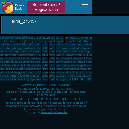
Bejelentkezés/
Kalória
Bázis
Regisztráció
error_276457
KALÓRIATÁBLÁZAT
Gabona, mag, örlemény
Pékáru, édesség, sütemény, rágcsa, tészta
Zöldség, fűszer
Gomba
Gyümölcs
Olaj, zsíradék
Hús, húskészítmény
Hal
Tejtermék
Sajt
Tojás
Leves
Gyorsfagyasztott, dobozos, konzerv étel
Fagylalt, jégkrém
Készétel
Ital
Köret
tojás
banán
csirkemell
rizs
alma
zabpehely
sör
dinnye
paradicsom
sütőtök
zsemle
eper
bulgur
édesburgonya
burgonya
burgonya
narancs
krumpli
tej
kifli
kuszkusz
pizza
görögdinnye
szőlő
uborka
mandarin
főtt tojás
dió
répa
virsli
méz
körte
brokkoli
barnarizs
őszibarack
túró
csirkecomb
karfiol
sárgadinnye
gomba
kenyér
főtt rizs
csirkemáj
sárgarépa
húsleves
cukkini
cseresznye
trappista sajt
cukor
avokádó
bor
sült krumpli
paprika
zabkása
kiwi
nektarin
ananász
rántott hús
lángos
palacsinta
sárgabarack
kakaós csiga
cékla
tojásfehérje
köles
popcorn
tojásrántotta
kávé
gyros
áfonya
tükörtojás
szilva
spenót
lecsó
rozskenyér
vodka
fagyi
lencse
sajt
rántott csirkemell
tészta
kukorica
fehér kenyér
tejbegríz
pattogatott kukorica
tökfőzelék
rántotta
hagyma
pálinka
mogyoró
alkohol
rántott sajt
zöldbab
tejföl
főtt kukorica
lencsefőzelék
málna
főtt krumpli
kesudió
földimogyoró
töltött káposzta
quinoa
hamburger
hajdina
puffasztott rizs
liszt
meggy
sajtos pogácsa
vaj
pulykamell
pogácsa
teljes kiőrlésû kenyér
fasírt
mák
sült csirkecomb
lazac
kókuszzsír
savanyú káposzta
krumplipüré
túró rudi
zeller
barack
tökmag
csirkemell sonka
zöldbabfőzelék
szalonna
joghurt
tofu
zöldalma
paprikás krumpli
székelykáposzta
sonka
halászlé
kókuszreszelék
gulyásleves
saláta
mozzarella
tonhal
káposzta
gesztenye
1
2
3
4
5
6
7
8
9
10
ASZTALI VERZIÓ
MOBIL VERZIÓ
Az adatkezelési tájékoztatónkat
itt
találod.
Az oldal használatával egyidejűleg elfogadod
Felhasználási
Feltételeinket
Számításaink a
Harris-Benedict
formulán alapulnak.
Az oldal csak saját felelősségre használható! Az itt megjelenő
információk csak javaslatok, nem helyettesítik szakértő orvos
tanácsát, diagnózisát, kezelését.
Copyright ©
www.kaloriabazis.hu