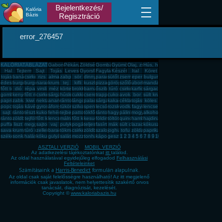
Bejelentkezés/
Kalória
Bázis
Regisztráció
error_276457
KALÓRIATÁBLÁZAT
Gabona, mag, örlemény
Pékáru, édesség, sütemény, rágcsa, tészta
Zöldség, fűszer
Gomba
Gyümölcs
Olaj, zsíradék
Hús, húskészítmény
Hal
Tejtermék
Sajt
Tojás
Leves
Gyorsfagyasztott, dobozos, konzerv étel
Fagylalt, jégkrém
Készétel
Ital
Köret
tojás
banán
csirkemell
rizs
alma
zabpehely
sör
dinnye
paradicsom
sütőtök
zsemle
eper
bulgur
édesburgonya
burgonya
burgonya
narancs
krumpli
tej
kifli
kuszkusz
pizza
görögdinnye
szőlő
uborka
mandarin
főtt tojás
dió
répa
virsli
méz
körte
brokkoli
barnarizs
őszibarack
túró
csirkecomb
karfiol
sárgadinnye
gomba
kenyér
főtt rizs
csirkemáj
sárgarépa
húsleves
cukkini
cseresznye
trappista sajt
cukor
avokádó
bor
sült krumpli
paprika
zabkása
kiwi
nektarin
ananász
rántott hús
lángos
palacsinta
sárgabarack
kakaós csiga
cékla
tojásfehérje
köles
popcorn
tojásrántotta
kávé
gyros
áfonya
tükörtojás
szilva
spenót
lecsó
rozskenyér
vodka
fagyi
lencse
sajt
rántott csirkemell
tészta
kukorica
fehér kenyér
tejbegríz
pattogatott kukorica
tökfőzelék
rántotta
hagyma
pálinka
mogyoró
alkohol
rántott sajt
zöldbab
tejföl
főtt kukorica
lencsefőzelék
málna
főtt krumpli
kesudió
földimogyoró
töltött káposzta
quinoa
hamburger
hajdina
puffasztott rizs
liszt
meggy
sajtos pogácsa
vaj
pulykamell
pogácsa
teljes kiőrlésû kenyér
fasírt
mák
sült csirkecomb
lazac
kókuszzsír
savanyú káposzta
krumplipüré
túró rudi
zeller
barack
tökmag
csirkemell sonka
zöldbabfőzelék
szalonna
joghurt
tofu
zöldalma
paprikás krumpli
székelykáposzta
sonka
halászlé
kókuszreszelék
gulyásleves
saláta
mozzarella
tonhal
káposzta
gesztenye
1
2
3
4
5
6
7
8
9
10
ASZTALI VERZIÓ
MOBIL VERZIÓ
Az adatkezelési tájékoztatónkat
itt
találod.
Az oldal használatával egyidejűleg elfogadod
Felhasználási
Feltételeinket
Számításaink a
Harris-Benedict
formulán alapulnak.
Az oldal csak saját felelősségre használható! Az itt megjelenő
információk csak javaslatok, nem helyettesítik szakértő orvos
tanácsát, diagnózisát, kezelését.
Copyright ©
www.kaloriabazis.hu