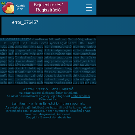
Bejelentkezés/
Kalória
Bázis
Regisztráció
error_276457
KALÓRIATÁBLÁZAT
Gabona, mag, örlemény
Pékáru, édesség, sütemény, rágcsa, tészta
Zöldség, fűszer
Gomba
Gyümölcs
Olaj, zsíradék
Hús, húskészítmény
Hal
Tejtermék
Sajt
Tojás
Leves
Gyorsfagyasztott, dobozos, konzerv étel
Fagylalt, jégkrém
Készétel
Ital
Köret
tojás
banán
csirkemell
rizs
alma
zabpehely
sör
dinnye
paradicsom
sütőtök
zsemle
eper
bulgur
édesburgonya
burgonya
burgonya
narancs
krumpli
tej
kifli
kuszkusz
pizza
görögdinnye
szőlő
uborka
mandarin
főtt tojás
dió
répa
virsli
méz
körte
brokkoli
barnarizs
őszibarack
túró
csirkecomb
karfiol
sárgadinnye
gomba
kenyér
főtt rizs
csirkemáj
sárgarépa
húsleves
cukkini
cseresznye
trappista sajt
cukor
avokádó
bor
sült krumpli
paprika
zabkása
kiwi
nektarin
ananász
rántott hús
lángos
palacsinta
sárgabarack
kakaós csiga
cékla
tojásfehérje
köles
popcorn
tojásrántotta
kávé
gyros
áfonya
tükörtojás
szilva
spenót
lecsó
rozskenyér
vodka
fagyi
lencse
sajt
rántott csirkemell
tészta
kukorica
fehér kenyér
tejbegríz
pattogatott kukorica
tökfőzelék
rántotta
hagyma
pálinka
mogyoró
alkohol
rántott sajt
zöldbab
tejföl
főtt kukorica
lencsefőzelék
málna
főtt krumpli
kesudió
földimogyoró
töltött káposzta
quinoa
hamburger
hajdina
puffasztott rizs
liszt
meggy
sajtos pogácsa
vaj
pulykamell
pogácsa
teljes kiőrlésû kenyér
fasírt
mák
sült csirkecomb
lazac
kókuszzsír
savanyú káposzta
krumplipüré
túró rudi
zeller
barack
tökmag
csirkemell sonka
zöldbabfőzelék
szalonna
joghurt
tofu
zöldalma
paprikás krumpli
székelykáposzta
sonka
halászlé
kókuszreszelék
gulyásleves
saláta
mozzarella
tonhal
káposzta
gesztenye
1
2
3
4
5
6
7
8
9
10
ASZTALI VERZIÓ
MOBIL VERZIÓ
Az adatkezelési tájékoztatónkat
itt
találod.
Az oldal használatával egyidejűleg elfogadod
Felhasználási
Feltételeinket
Számításaink a
Harris-Benedict
formulán alapulnak.
Az oldal csak saját felelősségre használható! Az itt megjelenő
információk csak javaslatok, nem helyettesítik szakértő orvos
tanácsát, diagnózisát, kezelését.
Copyright ©
www.kaloriabazis.hu