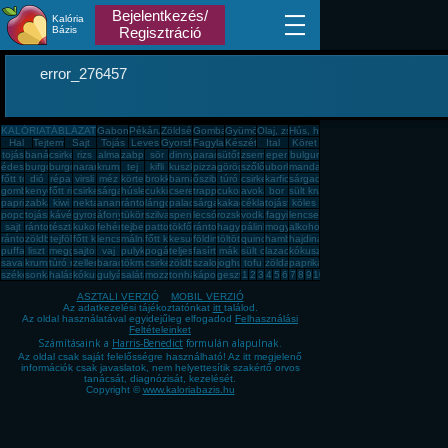
Bejelentkezés/
Kalória
Bázis
Regisztráció
error_276457
KALÓRIATÁBLÁZAT
Gabona, mag, örlemény
Pékáru, édesség, sütemény, rágcsa, tészta
Zöldség, fűszer
Gomba
Gyümölcs
Olaj, zsíradék
Hús, húskészítmény
Hal
Tejtermék
Sajt
Tojás
Leves
Gyorsfagyasztott, dobozos, konzerv étel
Fagylalt, jégkrém
Készétel
Ital
Köret
tojás
banán
csirkemell
rizs
alma
zabpehely
sör
dinnye
paradicsom
sütőtök
zsemle
eper
bulgur
édesburgonya
burgonya
burgonya
narancs
krumpli
tej
kifli
kuszkusz
pizza
görögdinnye
szőlő
uborka
mandarin
főtt tojás
dió
répa
virsli
méz
körte
brokkoli
barnarizs
őszibarack
túró
csirkecomb
karfiol
sárgadinnye
gomba
kenyér
főtt rizs
csirkemáj
sárgarépa
húsleves
cukkini
cseresznye
trappista sajt
cukor
avokádó
bor
sült krumpli
paprika
zabkása
kiwi
nektarin
ananász
rántott hús
lángos
palacsinta
sárgabarack
kakaós csiga
cékla
tojásfehérje
köles
popcorn
tojásrántotta
kávé
gyros
áfonya
tükörtojás
szilva
spenót
lecsó
rozskenyér
vodka
fagyi
lencse
sajt
rántott csirkemell
tészta
kukorica
fehér kenyér
tejbegríz
pattogatott kukorica
tökfőzelék
rántotta
hagyma
pálinka
mogyoró
alkohol
rántott sajt
zöldbab
tejföl
főtt kukorica
lencsefőzelék
málna
főtt krumpli
kesudió
földimogyoró
töltött káposzta
quinoa
hamburger
hajdina
puffasztott rizs
liszt
meggy
sajtos pogácsa
vaj
pulykamell
pogácsa
teljes kiőrlésû kenyér
fasírt
mák
sült csirkecomb
lazac
kókuszzsír
savanyú káposzta
krumplipüré
túró rudi
zeller
barack
tökmag
csirkemell sonka
zöldbabfőzelék
szalonna
joghurt
tofu
zöldalma
paprikás krumpli
székelykáposzta
sonka
halászlé
kókuszreszelék
gulyásleves
saláta
mozzarella
tonhal
káposzta
gesztenye
1
2
3
4
5
6
7
8
9
10
ASZTALI VERZIÓ
MOBIL VERZIÓ
Az adatkezelési tájékoztatónkat
itt
találod.
Az oldal használatával egyidejűleg elfogadod
Felhasználási
Feltételeinket
Számításaink a
Harris-Benedict
formulán alapulnak.
Az oldal csak saját felelősségre használható! Az itt megjelenő
információk csak javaslatok, nem helyettesítik szakértő orvos
tanácsát, diagnózisát, kezelését.
Copyright ©
www.kaloriabazis.hu