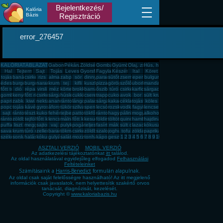
Bejelentkezés/
Kalória
Bázis
Regisztráció
error_276457
KALÓRIATÁBLÁZAT
Gabona, mag, örlemény
Pékáru, édesség, sütemény, rágcsa, tészta
Zöldség, fűszer
Gomba
Gyümölcs
Olaj, zsíradék
Hús, húskészítmény
Hal
Tejtermék
Sajt
Tojás
Leves
Gyorsfagyasztott, dobozos, konzerv étel
Fagylalt, jégkrém
Készétel
Ital
Köret
tojás
banán
csirkemell
rizs
alma
zabpehely
sör
dinnye
paradicsom
sütőtök
zsemle
eper
bulgur
édesburgonya
burgonya
burgonya
narancs
krumpli
tej
kifli
kuszkusz
pizza
görögdinnye
szőlő
uborka
mandarin
főtt tojás
dió
répa
virsli
méz
körte
brokkoli
barnarizs
őszibarack
túró
csirkecomb
karfiol
sárgadinnye
gomba
kenyér
főtt rizs
csirkemáj
sárgarépa
húsleves
cukkini
cseresznye
trappista sajt
cukor
avokádó
bor
sült krumpli
paprika
zabkása
kiwi
nektarin
ananász
rántott hús
lángos
palacsinta
sárgabarack
kakaós csiga
cékla
tojásfehérje
köles
popcorn
tojásrántotta
kávé
gyros
áfonya
tükörtojás
szilva
spenót
lecsó
rozskenyér
vodka
fagyi
lencse
sajt
rántott csirkemell
tészta
kukorica
fehér kenyér
tejbegríz
pattogatott kukorica
tökfőzelék
rántotta
hagyma
pálinka
mogyoró
alkohol
rántott sajt
zöldbab
tejföl
főtt kukorica
lencsefőzelék
málna
főtt krumpli
kesudió
földimogyoró
töltött káposzta
quinoa
hamburger
hajdina
puffasztott rizs
liszt
meggy
sajtos pogácsa
vaj
pulykamell
pogácsa
teljes kiőrlésû kenyér
fasírt
mák
sült csirkecomb
lazac
kókuszzsír
savanyú káposzta
krumplipüré
túró rudi
zeller
barack
tökmag
csirkemell sonka
zöldbabfőzelék
szalonna
joghurt
tofu
zöldalma
paprikás krumpli
székelykáposzta
sonka
halászlé
kókuszreszelék
gulyásleves
saláta
mozzarella
tonhal
káposzta
gesztenye
1
2
3
4
5
6
7
8
9
10
ASZTALI VERZIÓ
MOBIL VERZIÓ
Az adatkezelési tájékoztatónkat
itt
találod.
Az oldal használatával egyidejűleg elfogadod
Felhasználási
Feltételeinket
Számításaink a
Harris-Benedict
formulán alapulnak.
Az oldal csak saját felelősségre használható! Az itt megjelenő
információk csak javaslatok, nem helyettesítik szakértő orvos
tanácsát, diagnózisát, kezelését.
Copyright ©
www.kaloriabazis.hu