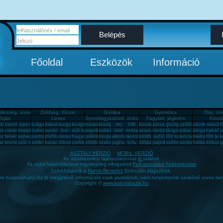
Belépés
Főoldal
Eszközök
Információ
desség, sütemény, rágcsa, tészta
Zöldség, fűszer
Gomba
Gyümölcs
Olaj, zs
Tojás
Leves
Gyorsfagyasztott, dobozos, konzerv étel
Fagylalt, jégkrém
Készé
om
őtök
zsemle
eper
bulgur
édesburgonya
burgonya
burgonya
narancs
krumpli
tej
kifli
kuszkusz
pizza
görögdinnye
szőlő
uborka
mandar
f
ini
cseresznye
trappista sajt
cukor
avokádó
bor
sült krumpli
paprika
zabkása
kiwi
nektarin
ananász
rántott hús
lángos
palacsinta
sárgabarack
kakaós
c
ll
orica
fehér kenyér
tejbegríz
pattogatott kukorica
tökfőzelék
rántotta
hagyma
pálinka
mogyoró
alkohol
rántott sajt
zöldbab
tejföl
főtt kukorica
lencsefőzelék
málna
főtt kru
k
r
anyú káposzta
krumplipüré
túró rudi
zeller
barack
tökmag
csirkemell sonka
zöldbabfőzelék
szalonna
joghurt
tofu
zöldalma
paprikás krumpli
székelykáposzta
sonka
halászlé
kókusz
g
ASZTALI VERZIÓ
MOBIL VERZIÓ
Az adatkezelési tájékoztatónkat
itt
találod.
Az oldal használatával egyidejűleg elfogadod
Felhasználási Feltételeinket
Számításaink a
Harris-Benedict
formulán alapulnak.
gre használható! Az itt megjelenő információk csak javaslatok, nem helyettesítik szakértő orvos tan
Copyright ©
www.kaloriabazis.hu