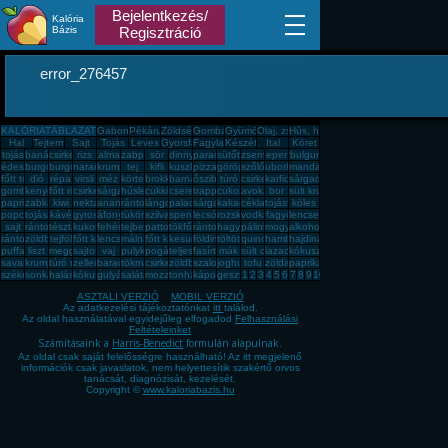
Bejelentkezés/
Kalória
Bázis
Regisztráció
error_276457
KALÓRIATÁBLÁZAT
Gabona, mag, örlemény
Pékáru, édesség, sütemény, rágcsa, tészta
Zöldség, fűszer
Gomba
Gyümölcs
Olaj, zsíradék
Hús, húskészítmény
Hal
Tejtermék
Sajt
Tojás
Leves
Gyorsfagyasztott, dobozos, konzerv étel
Fagylalt, jégkrém
Készétel
Ital
Köret
tojás
banán
csirkemell
rizs
alma
zabpehely
sör
dinnye
paradicsom
sütőtök
zsemle
eper
bulgur
édesburgonya
burgonya
burgonya
narancs
krumpli
tej
kifli
kuszkusz
pizza
görögdinnye
szőlő
uborka
mandarin
főtt tojás
dió
répa
virsli
méz
körte
brokkoli
barnarizs
őszibarack
túró
csirkecomb
karfiol
sárgadinnye
gomba
kenyér
főtt rizs
csirkemáj
sárgarépa
húsleves
cukkini
cseresznye
trappista sajt
cukor
avokádó
bor
sült krumpli
paprika
zabkása
kiwi
nektarin
ananász
rántott hús
lángos
palacsinta
sárgabarack
kakaós csiga
cékla
tojásfehérje
köles
popcorn
tojásrántotta
kávé
gyros
áfonya
tükörtojás
szilva
spenót
lecsó
rozskenyér
vodka
fagyi
lencse
sajt
rántott csirkemell
tészta
kukorica
fehér kenyér
tejbegríz
pattogatott kukorica
tökfőzelék
rántotta
hagyma
pálinka
mogyoró
alkohol
rántott sajt
zöldbab
tejföl
főtt kukorica
lencsefőzelék
málna
főtt krumpli
kesudió
földimogyoró
töltött káposzta
quinoa
hamburger
hajdina
puffasztott rizs
liszt
meggy
sajtos pogácsa
vaj
pulykamell
pogácsa
teljes kiőrlésû kenyér
fasírt
mák
sült csirkecomb
lazac
kókuszzsír
savanyú káposzta
krumplipüré
túró rudi
zeller
barack
tökmag
csirkemell sonka
zöldbabfőzelék
szalonna
joghurt
tofu
zöldalma
paprikás krumpli
székelykáposzta
sonka
halászlé
kókuszreszelék
gulyásleves
saláta
mozzarella
tonhal
káposzta
gesztenye
1
2
3
4
5
6
7
8
9
10
ASZTALI VERZIÓ
MOBIL VERZIÓ
Az adatkezelési tájékoztatónkat
itt
találod.
Az oldal használatával egyidejűleg elfogadod
Felhasználási
Feltételeinket
Számításaink a
Harris-Benedict
formulán alapulnak.
Az oldal csak saját felelősségre használható! Az itt megjelenő
információk csak javaslatok, nem helyettesítik szakértő orvos
tanácsát, diagnózisát, kezelését.
Copyright ©
www.kaloriabazis.hu