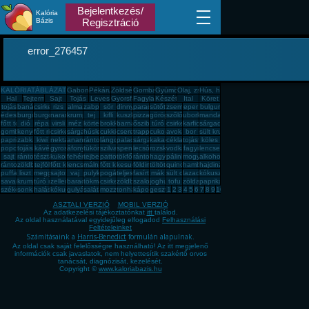
Bejelentkezés/
Kalória
Bázis
Regisztráció
error_276457
KALÓRIATÁBLÁZAT
Gabona, mag, örlemény
Pékáru, édesség, sütemény, rágcsa, tészta
Zöldség, fűszer
Gomba
Gyümölcs
Olaj, zsíradék
Hús, húskészítmény
Hal
Tejtermék
Sajt
Tojás
Leves
Gyorsfagyasztott, dobozos, konzerv étel
Fagylalt, jégkrém
Készétel
Ital
Köret
tojás
banán
csirkemell
rizs
alma
zabpehely
sör
dinnye
paradicsom
sütőtök
zsemle
eper
bulgur
édesburgonya
burgonya
burgonya
narancs
krumpli
tej
kifli
kuszkusz
pizza
görögdinnye
szőlő
uborka
mandarin
főtt tojás
dió
répa
virsli
méz
körte
brokkoli
barnarizs
őszibarack
túró
csirkecomb
karfiol
sárgadinnye
gomba
kenyér
főtt rizs
csirkemáj
sárgarépa
húsleves
cukkini
cseresznye
trappista sajt
cukor
avokádó
bor
sült krumpli
paprika
zabkása
kiwi
nektarin
ananász
rántott hús
lángos
palacsinta
sárgabarack
kakaós csiga
cékla
tojásfehérje
köles
popcorn
tojásrántotta
kávé
gyros
áfonya
tükörtojás
szilva
spenót
lecsó
rozskenyér
vodka
fagyi
lencse
sajt
rántott csirkemell
tészta
kukorica
fehér kenyér
tejbegríz
pattogatott kukorica
tökfőzelék
rántotta
hagyma
pálinka
mogyoró
alkohol
rántott sajt
zöldbab
tejföl
főtt kukorica
lencsefőzelék
málna
főtt krumpli
kesudió
földimogyoró
töltött káposzta
quinoa
hamburger
hajdina
puffasztott rizs
liszt
meggy
sajtos pogácsa
vaj
pulykamell
pogácsa
teljes kiőrlésû kenyér
fasírt
mák
sült csirkecomb
lazac
kókuszzsír
savanyú káposzta
krumplipüré
túró rudi
zeller
barack
tökmag
csirkemell sonka
zöldbabfőzelék
szalonna
joghurt
tofu
zöldalma
paprikás krumpli
székelykáposzta
sonka
halászlé
kókuszreszelék
gulyásleves
saláta
mozzarella
tonhal
káposzta
gesztenye
1
2
3
4
5
6
7
8
9
10
ASZTALI VERZIÓ
MOBIL VERZIÓ
Az adatkezelési tájékoztatónkat
itt
találod.
Az oldal használatával egyidejűleg elfogadod
Felhasználási
Feltételeinket
Számításaink a
Harris-Benedict
formulán alapulnak.
Az oldal csak saját felelősségre használható! Az itt megjelenő
információk csak javaslatok, nem helyettesítik szakértő orvos
tanácsát, diagnózisát, kezelését.
Copyright ©
www.kaloriabazis.hu