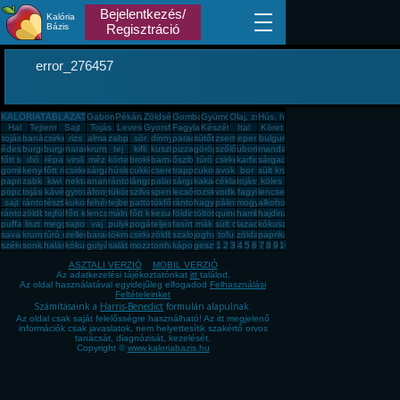
Bejelentkezés/
Kalória
Bázis
Regisztráció
error_276457
KALÓRIATÁBLÁZAT
Gabona, mag, örlemény
Pékáru, édesség, sütemény, rágcsa, tészta
Zöldség, fűszer
Gomba
Gyümölcs
Olaj, zsíradék
Hús, húskészítmény
Hal
Tejtermék
Sajt
Tojás
Leves
Gyorsfagyasztott, dobozos, konzerv étel
Fagylalt, jégkrém
Készétel
Ital
Köret
tojás
banán
csirkemell
rizs
alma
zabpehely
sör
dinnye
paradicsom
sütőtök
zsemle
eper
bulgur
édesburgonya
burgonya
burgonya
narancs
krumpli
tej
kifli
kuszkusz
pizza
görögdinnye
szőlő
uborka
mandarin
főtt tojás
dió
répa
virsli
méz
körte
brokkoli
barnarizs
őszibarack
túró
csirkecomb
karfiol
sárgadinnye
gomba
kenyér
főtt rizs
csirkemáj
sárgarépa
húsleves
cukkini
cseresznye
trappista sajt
cukor
avokádó
bor
sült krumpli
paprika
zabkása
kiwi
nektarin
ananász
rántott hús
lángos
palacsinta
sárgabarack
kakaós csiga
cékla
tojásfehérje
köles
popcorn
tojásrántotta
kávé
gyros
áfonya
tükörtojás
szilva
spenót
lecsó
rozskenyér
vodka
fagyi
lencse
sajt
rántott csirkemell
tészta
kukorica
fehér kenyér
tejbegríz
pattogatott kukorica
tökfőzelék
rántotta
hagyma
pálinka
mogyoró
alkohol
rántott sajt
zöldbab
tejföl
főtt kukorica
lencsefőzelék
málna
főtt krumpli
kesudió
földimogyoró
töltött káposzta
quinoa
hamburger
hajdina
puffasztott rizs
liszt
meggy
sajtos pogácsa
vaj
pulykamell
pogácsa
teljes kiőrlésû kenyér
fasírt
mák
sült csirkecomb
lazac
kókuszzsír
savanyú káposzta
krumplipüré
túró rudi
zeller
barack
tökmag
csirkemell sonka
zöldbabfőzelék
szalonna
joghurt
tofu
zöldalma
paprikás krumpli
székelykáposzta
sonka
halászlé
kókuszreszelék
gulyásleves
saláta
mozzarella
tonhal
káposzta
gesztenye
1
2
3
4
5
6
7
8
9
10
ASZTALI VERZIÓ
MOBIL VERZIÓ
Az adatkezelési tájékoztatónkat
itt
találod.
Az oldal használatával egyidejűleg elfogadod
Felhasználási
Feltételeinket
Számításaink a
Harris-Benedict
formulán alapulnak.
Az oldal csak saját felelősségre használható! Az itt megjelenő
információk csak javaslatok, nem helyettesítik szakértő orvos
tanácsát, diagnózisát, kezelését.
Copyright ©
www.kaloriabazis.hu