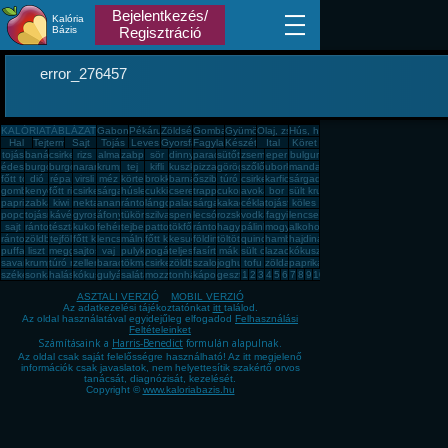
Bejelentkezés/
Kalória
Bázis
Regisztráció
error_276457
KALÓRIATÁBLÁZAT
Gabona, mag, örlemény
Pékáru, édesség, sütemény, rágcsa, tészta
Zöldség, fűszer
Gomba
Gyümölcs
Olaj, zsíradék
Hús, húskészítmény
Hal
Tejtermék
Sajt
Tojás
Leves
Gyorsfagyasztott, dobozos, konzerv étel
Fagylalt, jégkrém
Készétel
Ital
Köret
tojás
banán
csirkemell
rizs
alma
zabpehely
sör
dinnye
paradicsom
sütőtök
zsemle
eper
bulgur
édesburgonya
burgonya
burgonya
narancs
krumpli
tej
kifli
kuszkusz
pizza
görögdinnye
szőlő
uborka
mandarin
főtt tojás
dió
répa
virsli
méz
körte
brokkoli
barnarizs
őszibarack
túró
csirkecomb
karfiol
sárgadinnye
gomba
kenyér
főtt rizs
csirkemáj
sárgarépa
húsleves
cukkini
cseresznye
trappista sajt
cukor
avokádó
bor
sült krumpli
paprika
zabkása
kiwi
nektarin
ananász
rántott hús
lángos
palacsinta
sárgabarack
kakaós csiga
cékla
tojásfehérje
köles
popcorn
tojásrántotta
kávé
gyros
áfonya
tükörtojás
szilva
spenót
lecsó
rozskenyér
vodka
fagyi
lencse
sajt
rántott csirkemell
tészta
kukorica
fehér kenyér
tejbegríz
pattogatott kukorica
tökfőzelék
rántotta
hagyma
pálinka
mogyoró
alkohol
rántott sajt
zöldbab
tejföl
főtt kukorica
lencsefőzelék
málna
főtt krumpli
kesudió
földimogyoró
töltött káposzta
quinoa
hamburger
hajdina
puffasztott rizs
liszt
meggy
sajtos pogácsa
vaj
pulykamell
pogácsa
teljes kiőrlésû kenyér
fasírt
mák
sült csirkecomb
lazac
kókuszzsír
savanyú káposzta
krumplipüré
túró rudi
zeller
barack
tökmag
csirkemell sonka
zöldbabfőzelék
szalonna
joghurt
tofu
zöldalma
paprikás krumpli
székelykáposzta
sonka
halászlé
kókuszreszelék
gulyásleves
saláta
mozzarella
tonhal
káposzta
gesztenye
1
2
3
4
5
6
7
8
9
10
ASZTALI VERZIÓ
MOBIL VERZIÓ
Az adatkezelési tájékoztatónkat
itt
találod.
Az oldal használatával egyidejűleg elfogadod
Felhasználási
Feltételeinket
Számításaink a
Harris-Benedict
formulán alapulnak.
Az oldal csak saját felelősségre használható! Az itt megjelenő
információk csak javaslatok, nem helyettesítik szakértő orvos
tanácsát, diagnózisát, kezelését.
Copyright ©
www.kaloriabazis.hu