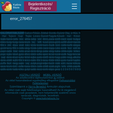
Bejelentkezés/
Kalória
Bázis
Regisztráció
error_276457
KALÓRIATÁBLÁZAT
Gabona, mag, örlemény
Pékáru, édesség, sütemény, rágcsa, tészta
Zöldség, fűszer
Gomba
Gyümölcs
Olaj, zsíradék
Hús, húskészítmény
Hal
Tejtermék
Sajt
Tojás
Leves
Gyorsfagyasztott, dobozos, konzerv étel
Fagylalt, jégkrém
Készétel
Ital
Köret
tojás
banán
csirkemell
rizs
alma
zabpehely
sör
dinnye
paradicsom
sütőtök
zsemle
eper
bulgur
édesburgonya
burgonya
burgonya
narancs
krumpli
tej
kifli
kuszkusz
pizza
görögdinnye
szőlő
uborka
mandarin
főtt tojás
dió
répa
virsli
méz
körte
brokkoli
barnarizs
őszibarack
túró
csirkecomb
karfiol
sárgadinnye
gomba
kenyér
főtt rizs
csirkemáj
sárgarépa
húsleves
cukkini
cseresznye
trappista sajt
cukor
avokádó
bor
sült krumpli
paprika
zabkása
kiwi
nektarin
ananász
rántott hús
lángos
palacsinta
sárgabarack
kakaós csiga
cékla
tojásfehérje
köles
popcorn
tojásrántotta
kávé
gyros
áfonya
tükörtojás
szilva
spenót
lecsó
rozskenyér
vodka
fagyi
lencse
sajt
rántott csirkemell
tészta
kukorica
fehér kenyér
tejbegríz
pattogatott kukorica
tökfőzelék
rántotta
hagyma
pálinka
mogyoró
alkohol
rántott sajt
zöldbab
tejföl
főtt kukorica
lencsefőzelék
málna
főtt krumpli
kesudió
földimogyoró
töltött káposzta
quinoa
hamburger
hajdina
puffasztott rizs
liszt
meggy
sajtos pogácsa
vaj
pulykamell
pogácsa
teljes kiőrlésû kenyér
fasírt
mák
sült csirkecomb
lazac
kókuszzsír
savanyú káposzta
krumplipüré
túró rudi
zeller
barack
tökmag
csirkemell sonka
zöldbabfőzelék
szalonna
joghurt
tofu
zöldalma
paprikás krumpli
székelykáposzta
sonka
halászlé
kókuszreszelék
gulyásleves
saláta
mozzarella
tonhal
káposzta
gesztenye
1
2
3
4
5
6
7
8
9
10
ASZTALI VERZIÓ
MOBIL VERZIÓ
Az adatkezelési tájékoztatónkat
itt
találod.
Az oldal használatával egyidejűleg elfogadod
Felhasználási
Feltételeinket
Számításaink a
Harris-Benedict
formulán alapulnak.
Az oldal csak saját felelősségre használható! Az itt megjelenő
információk csak javaslatok, nem helyettesítik szakértő orvos
tanácsát, diagnózisát, kezelését.
Copyright ©
www.kaloriabazis.hu